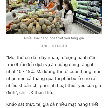
Giấy phép xuất bản số 110/GP - BTTTT cấp ngày 24.3.2020
© 2003-2026 Bản quyền thuộc về Báo Thanh Niên. Cấm sao
chép dưới mọi hình thức nếu không có sự chấp thuận bằng văn
bản. Phát triển bởi ePi Technologies, JSC.
Nhiều loại hàng hóa thiết yếu tăng giá
ẢNH: CHÍ NHÂN
"Mọi thứ cứ dắt dây nhau, từ cọng hành đến
trái ớt rồi đến dịch vụ ăn uống cũng tăng ít
nhất 10 - 15%. Mà lương thì tới cuối tháng mới
nhận nên cả tháng qua tôi phải bù lỗ cho rất
nhiều khoản chi phí sinh hoạt thiết yếu của gia
đình", chị T.X than thở.
Khảo sát thực tế, giá cả nhiều mặt hàng thiết