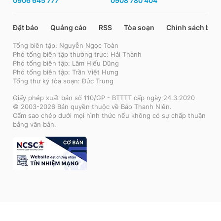
0906 645 777
0908 780 404
Đặt báo
Quảng cáo
RSS
Tòa soạn
Chính sách bảo
Tổng biên tập: Nguyễn Ngọc Toàn
Phó tổng biên tập thường trực: Hải Thành
Phó tổng biên tập: Lâm Hiếu Dũng
Phó tổng biên tập: Trần Việt Hưng
Tổng thư ký tòa soạn: Đức Trung
Giấy phép xuất bản số 110/GP - BTTTT cấp ngày 24.3.2020
© 2003-2026 Bản quyền thuộc về Báo Thanh Niên.
Cấm sao chép dưới mọi hình thức nếu không có sự chấp thuận
bằng văn bản.