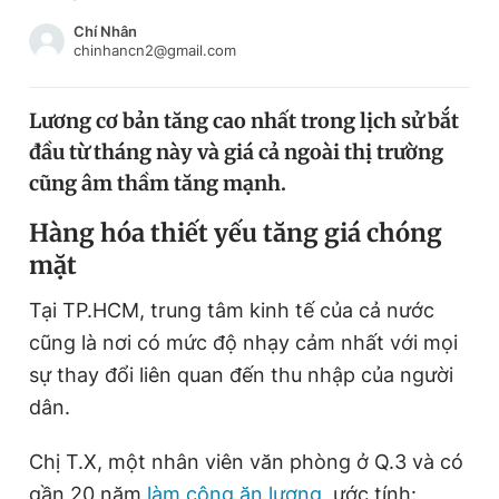
Chuyên mục khác
Chí Nhân
Tin đã xem
chinhancn2@gmail.com
Chào ngày mới
Tin 24h
Đăng xuất
Lương cơ bản tăng cao nhất trong lịch sử bắt
Tin thị trường
Tin 360
đầu từ tháng này và giá cả ngoài thị trường
cũng âm thầm tăng mạnh.
Video
Magazine
Hàng hóa thiết yếu tăng giá chóng
mặt
Sản phẩm khác
Tại TP.HCM, trung tâm kinh tế của cả nước
Tiện ích
Bạn cần biết
cũng là nơi có mức độ nhạy cảm nhất với mọi
sự thay đổi liên quan đến thu nhập của người
dân.
Thông tin tòa soạn
Liên hệ quảng cáo
Chị T.X, một nhân viên văn phòng ở Q.3 và có
gần 20 năm
làm công ăn lương
, ước tính: