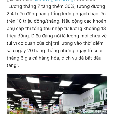
"Lương tháng 7 tăng thêm 30%, tương đương
2,4 triệu đồng nâng tổng lương ngạch bậc lên
Đọc Thanh Niên trên điện thoại
trên 10 triệu đồng/tháng. Nếu cộng các khoản
phụ cấp thì tổng thu nhập từ lương khoảng 13
triệu đồng. Điều đáng nói là lương mới chưa về
túi vì cơ quan của chị trả lương vào thời điểm
Theo dõi báo trên
sau ngày 20 hằng tháng nhưng ngay từ cuối
tháng 6 giá cả hàng hóa, dịch vụ đã bắt đầu
Hotline
Liên hệ quảng cáo
tăng".
0906 645 777
0908 780 404
Đặt báo
Quảng cáo
RSS
Tòa soạn
Chính sách bảo
Tổng biên tập: Nguyễn Ngọc Toàn
Phó tổng biên tập thường trực: Hải Thành
Phó tổng biên tập: Lâm Hiếu Dũng
Phó tổng biên tập: Trần Việt Hưng
Tổng thư ký tòa soạn: Đức Trung