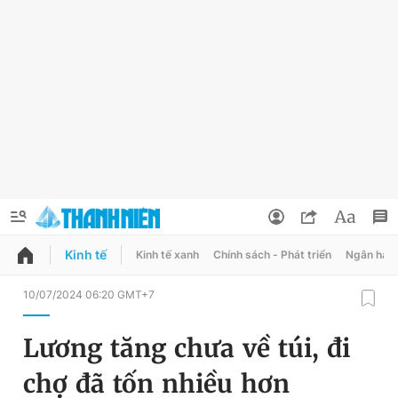
Kinh tế
Kinh tế xanh
Chính sách - Phát triển
Ngân hàn
QUẢNG CÁO
ĐẶT BÁO
10/07/2024 06:20 GMT+7
Thông tin tài khoản
Lương tăng chưa về túi, đi
Đổi mật khẩu
Chuyên mục
chợ đã tốn nhiều hơn
Tin đã lưu