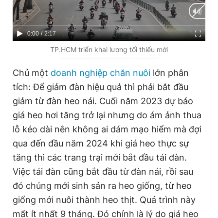
C
0:00
/
D
2:17
u
u
TP.HCM triển khai lương tối thiểu mới
r
r
Chủ một
doanh nghiệp chăn nuôi
lớn phân
r
a
tích: Để giảm đàn hiệu quả thì phải bắt đầu
e
t
giảm từ đàn heo nái. Cuối năm 2023 dự báo
n
i
giá heo hơi tăng trở lại nhưng do ám ảnh thua
t
o
lỗ kéo dài nên không ai dám mạo hiểm mà đợi
T
n
qua đến đầu năm 2024 khi giá heo thực sự
i
tăng thì các trang trại mới bắt đầu tái đàn.
m
Việc tái đàn cũng bắt đầu từ đàn nái, rồi sau
e
đó chúng mới sinh sản ra heo giống, từ heo
giống mới nuôi thành heo thịt. Quá trình này
mất ít nhất 9 tháng. Đó chính là lý do giá heo