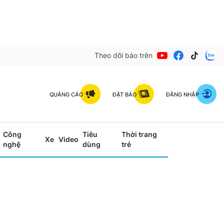
Theo dõi báo trên
QUẢNG CÁO
ĐẶT BÁO
ĐĂNG NHẬP
Công
Tiêu
Thời trang
Xe
Video
nghệ
dùng
trẻ