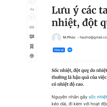
Lưu ý các t
nhiệt, đột 
M.Phúc
- hautno@gmail.c
Chia sẻ
Sốc nhiệt, đột quỵ do nhiệ
thường là hậu quả của việc 
có nhiệt độ cao.
Nguyên nhân gây
sốc nhiệ
kéo dài, đi kèm với hoạt đọ