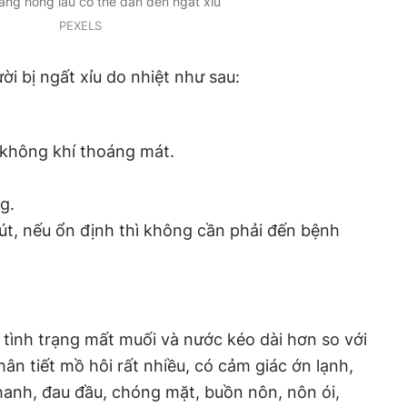
nắng nóng lâu có thể dẫn đến ngất xỉu
PEXELS
̀i bị ngất xỉu do nhiệt như sau:
không khí thoáng mát.
ng.
, nếu ổn định thì không cần phải đến bệnh
ình trạng mất muối và nước kéo dài hơn so với
̂n tiết mồ hôi rất nhiều, có cảm giác ớn lạnh,
hanh, đau đầu, chóng mặt, buồn nôn, nôn ói,