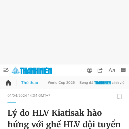
Thể thao
World Cup 2026
Bóng đá
sinh viên
QUẢNG CÁO
ĐẶT BÁO
01/04/2024 14:04 GMT+7
Thông tin tài khoản
Lý do HLV Kiatisak hào
Đổi mật khẩu
Chuyên mục
hứng với ghế HLV đội tuyển
Tin đã lưu