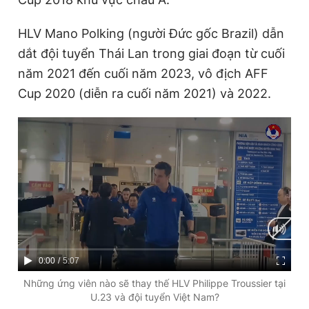
HLV Mano Polking (người Đức gốc Brazil) dẫn
Đọc Thanh Niên trên điện thoại
dắt đội tuyển Thái Lan trong giai đoạn từ cuối
năm 2021 đến cuối năm 2023, vô địch AFF
Cup 2020 (diễn ra cuối năm 2021) và 2022.
Theo dõi báo trên
Hotline
Liên hệ quảng cáo
0906 645 777
0908 780 404
Đặt báo
Quảng cáo
RSS
Tòa soạn
Chính sách bảo
Tổng biên tập: Nguyễn Ngọc Toàn
C
0:00
/
D
5:07
Phó tổng biên tập thường trực: Hải Thành
Phó tổng biên tập: Lâm Hiếu Dũng
u
u
Những ứng viên nào sẽ thay thế HLV Philippe Troussier tại
Phó tổng biên tập: Trần Việt Hưng
U.23 và đội tuyển Việt Nam?
Tổng thư ký tòa soạn: Đức Trung
r
r