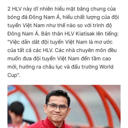
Giấy phép xuất bản số 110/GP - BTTTT cấp ngày 24.3.2020
r
a
2 HLV này dĩ nhiên hiểu mặt bằng chung của
© 2003-2026 Bản quyền thuộc về Báo Thanh Niên. Cấm sao
e
t
chép dưới mọi hình thức nếu không có sự chấp thuận bằng văn
bóng đá Đông Nam Á, hiểu chất lượng của đội
bản. Phát triển bởi ePi Technologies, JSC.
n
i
tuyển Việt Nam như thế nào so với trình độ
t
o
Đông Nam Á. Bản thân HLV Kiatisak lên tiếng:
T
n
"Việc dẫn dắt đội tuyển Việt Nam là mơ ước
i
của tất cả các HLV. Các nhà chuyên môn đều
m
muốn đưa đội tuyển Việt Nam đến tầm cao
mới, hướng ra châu lục và đấu trường World
e
Cup".