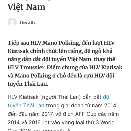
Việt Nam
Chuyên mục khác
Tin đã xem
Chào ngày mới
Tin 24h
Thiếu Bá
Đăng xuất
Tin thị trường
Tin 360
Tiếp sau HLV Mano Polking, đến lượt HLV
Kiatisak chính thức lên tiếng, để ngỏ khả
Video
Magazine
năng dẫn dắt đội tuyển Việt Nam, thay thế
HLV Troussier. Điểm chung của HLV Kiatisak
và Mano Polking ở chỗ đều là cựu HLV đội
Sản phẩm khác
tuyển Thái Lan.
Tiện ích
Bạn cần biết
HLV Kiatisak (người Thái Lan) dẫn dắt
đội
tuyển Thái Lan
trong giai đoạn từ năm 2014
Thông tin tòa soạn
Liên hệ quảng cáo
đến đầu năm 2017, vô địch AFF Cup các năm
2014 và 2016, lọt vào vòng loại thứ 3 World
Cup 2018 khu vực châu Á.