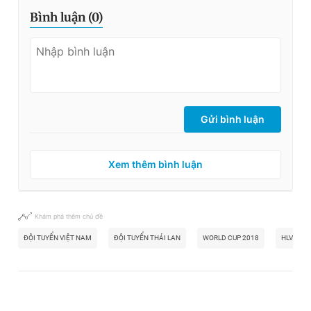
Bình luận (
0
)
Gửi bình luận
Xem thêm bình luận
Khám phá thêm chủ đề
ĐỘI TUYỂN VIỆT NAM
ĐỘI TUYỂN THÁI LAN
WORLD CUP 2018
HLV PHIL