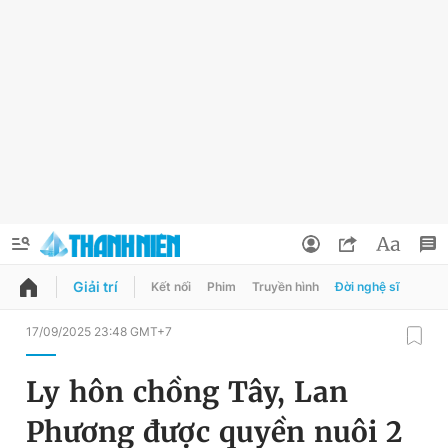
Giải trí
Kết nối
Phim
Truyền hình
Đời nghệ sĩ
QUẢNG CÁO
ĐẶT BÁO
17/09/2025 23:48 GMT+7
Thông tin tài khoản
Ly hôn chồng Tây, Lan
Đổi mật khẩu
Chuyên mục
Phương được quyền nuôi 2
Tin đã lưu