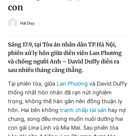
con
Chuyên mục khác
Tin đã xem
Chào ngày mới
Tin 24h
Hải Duy
Đăng xuất
Tin thị trường
Tin 360
Sáng 17.9, tại Tòa án nhân dân TP.Hà Nội,
phiên xử ly hôn giữa diễn viên Lan Phương
Video
Magazine
và chồng người Anh – David Duffy diễn ra
sau nhiều tháng căng thẳng.
Sản phẩm khác
Tại phiên tòa, giữa
Lan Phương
và David Duffy
thống nhất hôn nhân đã rạn nứt nghiêm
Tiện ích
Bạn cần biết
trọng, không thể hàn gắn nên đồng thuận ly
hôn. Hai bên không
tranh chấp tài sản
hay nợ
Thông tin tòa soạn
Liên hệ quảng cáo
chung, song đều mong muốn nuôi dưỡng hai
con gái Lina Linh và Mia Mai. Sau phiên tòa