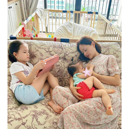
Giấy phép xuất bản số 110/GP - BTTTT cấp ngày 24.3.2020
© 2003-2026 Bản quyền thuộc về Báo Thanh Niên. Cấm sao
chép dưới mọi hình thức nếu không có sự chấp thuận bằng văn
bản. Phát triển bởi ePi Technologies, JSC.