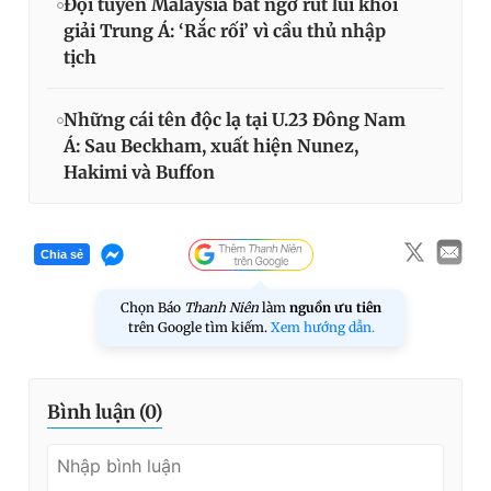
Đội tuyển Malaysia bất ngờ rút lui khỏi
giải Trung Á: ‘Rắc rối’ vì cầu thủ nhập
tịch
Những cái tên độc lạ tại U.23 Đông Nam
Á: Sau Beckham, xuất hiện Nunez,
Hakimi và Buffon
Chia sẻ
Chọn Báo
Thanh Niên
làm
nguồn ưu tiên
trên Google tìm kiếm.
Xem hướng dẫn.
Bình luận (
0
)