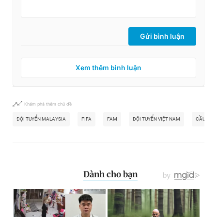
Gửi bình luận
Xem thêm bình luận
Khám phá thêm chủ đề
ĐỘI TUYỂN MALAYSIA
FIFA
FAM
ĐỘI TUYỂN VIỆT NAM
CẦU THỦ