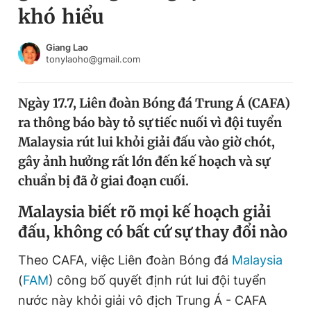
khó hiểu
Chuyên mục khác
Tin đã xem
Chào ngày mới
Tin 24h
Giang Lao
tonylaoho@gmail.com
Đăng xuất
Tin thị trường
Tin 360
Ngày 17.7, Liên đoàn Bóng đá Trung Á (CAFA)
ra thông báo bày tỏ sự tiếc nuối vì đội tuyển
Video
Magazine
Malaysia rút lui khỏi giải đấu vào giờ chót,
gây ảnh hưởng rất lớn đến kế hoạch và sự
chuẩn bị đã ở giai đoạn cuối.
Sản phẩm khác
Malaysia biết rõ mọi kế hoạch giải
Tiện ích
Bạn cần biết
đấu, không có bất cứ sự thay đổi nào
Thông tin tòa soạn
Liên hệ quảng cáo
Theo CAFA, việc Liên đoàn Bóng đá
Malaysia
(
FAM
) công bố quyết định rút lui đội tuyển
nước này khỏi giải vô địch Trung Á - CAFA