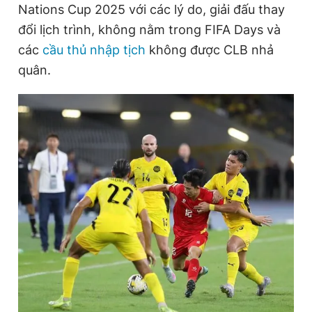
Nations Cup 2025 với các lý do, giải đấu thay
đổi lịch trình, không nằm trong FIFA Days và
các
cầu thủ nhập tịch
không được CLB nhả
Đọc Thanh Niên trên điện thoại
quân.
Theo dõi báo trên
Hotline
Liên hệ quảng cáo
0906 645 777
0908 780 404
Đặt báo
Quảng cáo
RSS
Tòa soạn
Chính sách bảo
Tổng biên tập: Nguyễn Ngọc Toàn
Phó tổng biên tập thường trực: Hải Thành
Phó tổng biên tập: Lâm Hiếu Dũng
Phó tổng biên tập: Trần Việt Hưng
Tổng thư ký tòa soạn: Đức Trung