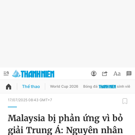
Thể thao
World Cup 2026
Bóng đá
sinh viên
QUẢNG CÁO
ĐẶT BÁO
17/07/2025 08:43 GMT+7
Thông tin tài khoản
Malaysia bị phản ứng vì bỏ
Đổi mật khẩu
Chuyên mục
giải Trung Á: Nguyên nhân
Tin đã lưu