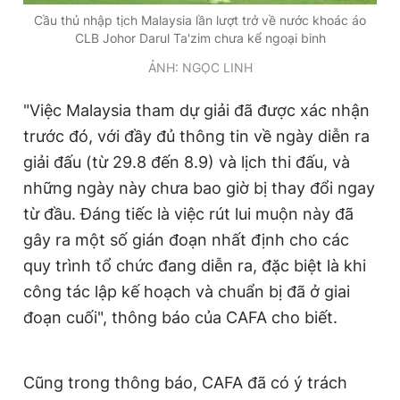
Giấy phép xuất bản số 110/GP - BTTTT cấp ngày 24.3.2020
Cầu thủ nhập tịch Malaysia lần lượt trở về nước khoác áo
© 2003-2026 Bản quyền thuộc về Báo Thanh Niên. Cấm sao
CLB Johor Darul Ta'zim chưa kể ngoại binh
chép dưới mọi hình thức nếu không có sự chấp thuận bằng văn
bản. Phát triển bởi ePi Technologies, JSC.
ẢNH: NGỌC LINH
"Việc Malaysia tham dự giải đã được xác nhận
trước đó, với đầy đủ thông tin về ngày diễn ra
giải đấu (từ 29.8 đến 8.9) và lịch thi đấu, và
những ngày này chưa bao giờ bị thay đổi ngay
từ đầu. Đáng tiếc là việc rút lui muộn này đã
gây ra một số gián đoạn nhất định cho các
quy trình tổ chức đang diễn ra, đặc biệt là khi
công tác lập kế hoạch và chuẩn bị đã ở giai
đoạn cuối", thông báo của CAFA cho biết.
Cũng trong thông báo, CAFA đã có ý trách