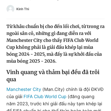
Chuyên mục khác
Kinh Thi
Tin đã xem
Chào ngày mới
Tin 24h
Đăng xuất
Từ khâu chuẩn bị cho đến lối chơi, từ trong ra
Tin thị trường
Tin 360
ngoài sân cỏ, những gì đang diễn ra với
Manchester City cho thấy FIFA Club World
Cup không phải là giải đấu khép lại mùa
Video
Magazine
bóng 2024 - 2025, mà đấy là sự khởi đầu của
mùa bóng 2025 - 2026.
Sản phẩm khác
V
inh quang và thảm bại đều đã trôi
Tiện ích
Bạn cần biết
qua
Manchester City
(Man.City) chính là đội ĐKVĐ
Thông tin tòa soạn
Liên hệ quảng cáo
của giải
FIFA Club World Cup
(đăng quang
năm 2023, trước khi giải đấu này tạm khép lại
để FIFA chuẩn bị cho thể thức hoàn toàn mới,