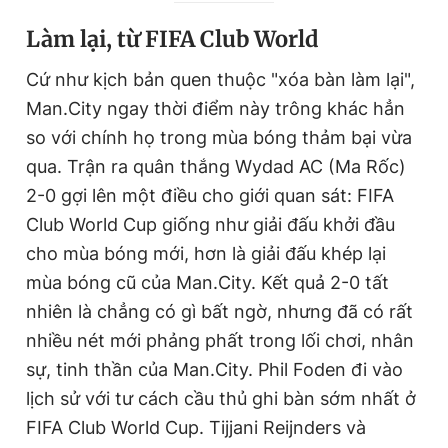
r
a
L
àm lại, từ
FIFA Club World
e
t
Cứ như kịch bản quen thuộc "xóa bàn làm lại",
n
i
Man.City ngay thời điểm này trông khác hẳn
t
o
so với chính họ trong mùa bóng thảm bại vừa
T
n
qua. Trận ra quân thắng Wydad AC (Ma Rốc)
i
2-0 gợi lên một điều cho giới quan sát: FIFA
m
Club World Cup giống như giải đấu khởi đầu
e
cho mùa bóng mới, hơn là giải đấu khép lại
mùa bóng cũ của Man.City. Kết quả 2-0 tất
nhiên là chẳng có gì bất ngờ, nhưng đã có rất
nhiều nét mới phảng phất trong lối chơi, nhân
sự, tinh thần của Man.City. Phil Foden đi vào
lịch sử với tư cách cầu thủ ghi bàn sớm nhất ở
FIFA Club World Cup. Tijjani Reijnders và