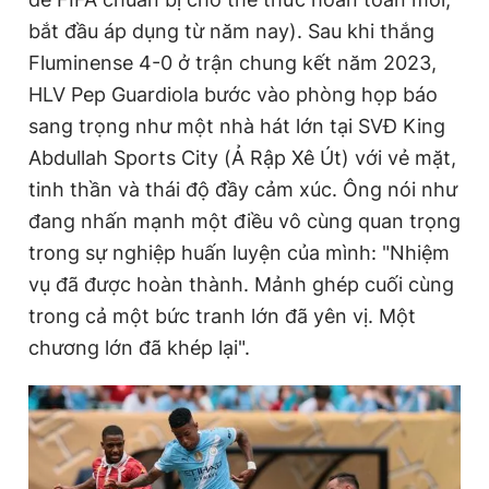
bắt đầu áp dụng từ năm nay). Sau khi thắng
Fluminense 4-0 ở trận chung kết năm 2023,
Đọc Thanh Niên trên điện thoại
HLV Pep Guardiola bước vào phòng họp báo
sang trọng như một nhà hát lớn tại SVĐ King
Abdullah Sports City (Ả Rập Xê Út) với vẻ mặt,
tinh thần và thái độ đầy cảm xúc. Ông nói như
Theo dõi báo trên
đang nhấn mạnh một điều vô cùng quan trọng
trong sự nghiệp huấn luyện của mình: "Nhiệm
Hotline
Liên hệ quảng cáo
vụ đã được hoàn thành. Mảnh ghép cuối cùng
0906 645 777
0908 780 404
trong cả một bức tranh lớn đã yên vị. Một
chương lớn đã khép lại".
Đặt báo
Quảng cáo
RSS
Tòa soạn
Chính sách bảo
Tổng biên tập: Nguyễn Ngọc Toàn
Phó tổng biên tập thường trực: Hải Thành
Phó tổng biên tập: Lâm Hiếu Dũng
Phó tổng biên tập: Trần Việt Hưng
Tổng thư ký tòa soạn: Đức Trung