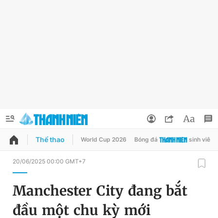
Thể thao
World Cup 2026
Bóng đá
sinh viên
QUẢNG CÁO
ĐẶT BÁO
20/06/2025 00:00 GMT+7
Thông tin tài khoản
Manchester City đang bắt
Đổi mật khẩu
Chuyên mục
đầu một chu kỳ mới
Tin đã lưu