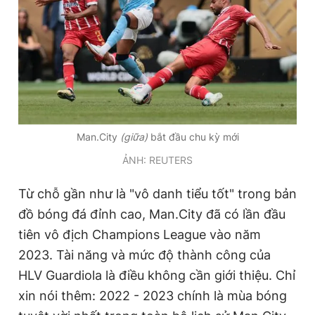
Giấy phép xuất bản số 110/GP - BTTTT cấp ngày 24.3.2020
© 2003-2026 Bản quyền thuộc về Báo Thanh Niên. Cấm sao
chép dưới mọi hình thức nếu không có sự chấp thuận bằng văn
bản. Phát triển bởi ePi Technologies, JSC.
Man.City
(giữa)
bắt đầu chu kỳ mới
ẢNH: REUTERS
Từ chỗ gần như là "vô danh tiểu tốt" trong bản
đồ bóng đá đỉnh cao, Man.City đã có lần đầu
tiên vô địch Champions League vào năm
2023. Tài năng và mức độ thành công của
HLV Guardiola là điều không cần giới thiệu. Chỉ
xin nói thêm: 2022 - 2023 chính là mùa bóng