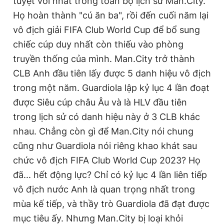
tuyệt vời nhất trong toàn bộ lịch sử Man.City.
Họ hoàn thành "cú ăn ba", rồi đến cuối năm lại
vô địch giải FIFA Club World Cup để bổ sung
chiếc cúp duy nhất còn thiếu vào phòng
truyền thống của mình. Man.City trở thành
CLB Anh đầu tiên lấy được 5 danh hiệu vô địch
trong một năm. Guardiola lập kỷ lục 4 lần đoạt
được Siêu cúp châu Âu và là HLV đầu tiên
trong lịch sử có danh hiệu này ở 3 CLB khác
nhau. Chẳng còn gì để Man.City nói chung
cũng như Guardiola nói riêng khao khát sau
chức vô địch FIFA Club World Cup 2023? Họ
đã... hết động lực? Chỉ có kỷ lục 4 lần liên tiếp
vô địch nước Anh là quan trọng nhất trong
mùa kế tiếp, và thầy trò Guardiola đã đạt được
mục tiêu ấy. Nhưng Man.City bị loại khỏi