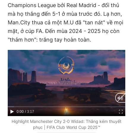
Champions League bởi Real Madrid - đối thủ
mà họ thắng đến 5-1 ở mùa trước đó. Lạ hơn,
Man.City thua cả một M.U đã "tan nát" về mọi
mặt, ở cúp FA. Đến mùa 2024 - 2025 họ còn
"thảm hơn": trắng tay hoàn toàn.
C
0:00
/
D
3:17
u
u
Highlight Manchester City 2-0 Widad: Thắng kém thuyết
phục | FIFA Club World Cup 2025™
r
r