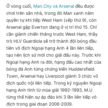
Giấy phép xuất bản số 110/GP - BTTTT cấp ngày 24.3.2020
Ở vòng cuối,
Man.City và Arsenal
đều được
© 2003-2026 Bản quyền thuộc về Báo Thanh Niên. Cấm sao
chơi trên sân nhà, trong đó Man xanh nắm
chép dưới mọi hình thức nếu không có sự chấp thuận bằng văn
bản. Phát triển bởi ePi Technologies, JSC.
quyền tự khi tiếp West Ham (xếp thứ 9), còn
Arsenal gặp Everton đang ở vị trí thứ 15. Chỉ
cần giành chiến thắng trước West Ham, thầy
trò HLV Guardiola sẽ trở thành đội bóng đầu
tiên vô địch Ngoại hạng Anh 4 lần liên tiếp,
tạo nên lịch sử mới cho giải đấu này. Trước khi
Ngoại hạng Anh ra đời, hạng đấu cao nhất của
bóng đá Anh từng chứng kiến Huddersfield
Town, Arsenal hay Liverpool giành 3 chức vô
địch quốc nội liên tiếp. Trong kỷ nguyên Ngoại
hạng Anh tính từ mùa giải 1992-1993, M.U
từng thể hiện sự áp đảo khi 3 lần liên tiếp vô
địch trong giai đoạn 2006-2009.