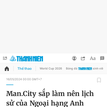
Thể thao
World Cup 2026
Bóng đá
sinh viên
QUẢNG CÁO
ĐẶT BÁO
16/05/2024 00:00 GMT+7
Thông tin tài khoản
Man.City sắp làm nên lịch
Đổi mật khẩu
Chuyên mục
sử của Ngoại hạng Anh
Tin đã lưu