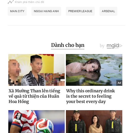
Khám phá thêm chủ đề
MAN.CITY
NGOẠI HẠNG ANH
PREMIER LEAGUE
ARSENAL