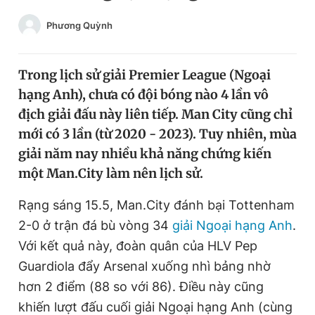
Chuyên mục khác
Phương Quỳnh
Tin đã xem
Chào ngày mới
Tin 24h
Đăng xuất
Trong lịch sử giải Premier League (Ngoại
Tin thị trường
Tin 360
hạng Anh), chưa có đội bóng nào 4 lần vô
địch giải đấu này liên tiếp. Man City cũng chỉ
mới có 3 lần (từ 2020 - 2023). Tuy nhiên, mùa
Video
Magazine
giải năm nay nhiều khả năng chứng kiến
một Man.City làm nên lịch sử.
Sản phẩm khác
Rạng sáng 15.5, Man.City đánh bại Tottenham
Tiện ích
Bạn cần biết
2-0 ở trận đá bù vòng 34
giải Ngoại hạng Anh
.
Với kết quả này, đoàn quân của HLV Pep
Thông tin tòa soạn
Liên hệ quảng cáo
Guardiola đẩy Arsenal xuống nhì bảng nhờ
hơn 2 điểm (88 so với 86). Điều này cũng
khiến lượt đấu cuối giải Ngoại hạng Anh (cùng