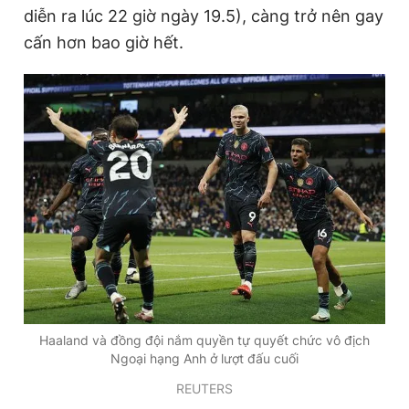
diễn ra lúc 22 giờ ngày 19.5), càng trở nên gay
cấn hơn bao giờ hết.
Đọc Thanh Niên trên điện thoại
Theo dõi báo trên
Hotline
Liên hệ quảng cáo
0906 645 777
0908 780 404
Đặt báo
Quảng cáo
RSS
Tòa soạn
Chính sách bảo
Tổng biên tập: Nguyễn Ngọc Toàn
Haaland và đồng đội nắm quyền tự quyết chức vô địch
Phó tổng biên tập thường trực: Hải Thành
Ngoại hạng Anh ở lượt đấu cuối
Phó tổng biên tập: Lâm Hiếu Dũng
Phó tổng biên tập: Trần Việt Hưng
REUTERS
Tổng thư ký tòa soạn: Đức Trung