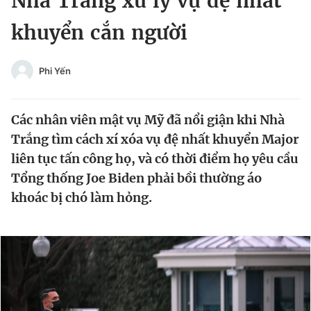
Nhà Trắng xử lý vụ đệ nhất
Chuyên mục khác
khuyển cắn người
Tin đã xem
Chào ngày mới
Tin 24h
Đăng xuất
Phi Yến
Tin thị trường
Tin 360
Các nhân viên mật vụ Mỹ đã nổi giận khi Nhà
Video
Magazine
Trắng tìm cách xí xóa vụ đệ nhất khuyển Major
liên tục tấn công họ, và có thời điểm họ yêu cầu
Tổng thống Joe Biden phải bồi thường áo
Sản phẩm khác
khoác bị chó làm hỏng.
Tiện ích
Bạn cần biết
Thông tin tòa soạn
Liên hệ quảng cáo