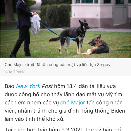
Đọc Thanh Niên trên điện thoại
Theo dõi báo trên
Chó Major (trái) đã tấn công các mật vụ liên tục 8 ngày
NHÀ TRẮNG
Hotline
Liên hệ quảng cáo
0906 645 777
0908 780 404
Báo
New York
Post
hôm 13.4 dẫn tài liệu vừa
được công bố cho thấy lãnh đạo mật vụ Mỹ tìm
Đặt báo
Quảng cáo
RSS
Tòa soạn
Chính sách bảo
cách ém nhẹm các vụ
chó Major
tấn công nhân
Tổng biên tập: Nguyễn Ngọc Toàn
viên, nhằm tránh cho gia đình Tổng thống Biden
Phó tổng biên tập thường trực: Hải Thành
Phó tổng biên tập: Lâm Hiếu Dũng
lâm vào tình thế khó xử.
Phó tổng biên tập: Trần Việt Hưng
Tổng thư ký tòa soạn: Đức Trung
Tại cuộc họp báo hôm 9.3.2021, thư ký báo chí