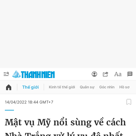
Thế giới
Kinh tế thế giới
Quân sự
Góc nhìn
Hồ sơ
QUẢNG CÁO
ĐẶT BÁO
14/04/2022 18:44 GMT+7
Thông tin tài khoản
Mật vụ Mỹ nổi sùng về cách
Đổi mật khẩu
Chuyên mục
Tin đã lưu