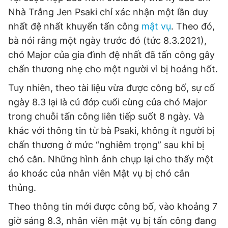
Giấy phép xuất bản số 110/GP - BTTTT cấp ngày 24.3.2020
Nhà Trắng Jen Psaki chỉ xác nhận một lần duy
© 2003-2026 Bản quyền thuộc về Báo Thanh Niên. Cấm sao
nhất đệ nhất khuyển tấn công
mật vụ
. Theo đó,
chép dưới mọi hình thức nếu không có sự chấp thuận bằng văn
bản. Phát triển bởi ePi Technologies, JSC.
bà nói rằng một ngày trước đó (tức 8.3.2021),
chó Major của gia đình đệ nhất đã tấn công gây
chấn thương nhẹ cho một người vì bị hoảng hốt.
Tuy nhiên, theo tài liệu vừa được công bố, sự cố
ngày 8.3 lại là cú đớp cuối cùng của chó Major
trong chuỗi tấn công liên tiếp suốt 8 ngày. Và
khác với thông tin từ bà Psaki, không ít người bị
chấn thương ở mức “nghiêm trọng” sau khi bị
chó cắn. Những hình ảnh chụp lại cho thấy một
áo khoác của nhân viên Mật vụ bị chó cắn
thủng.
Theo thông tin mới được công bố, vào khoảng 7
giờ sáng 8.3, nhân viên mật vụ bị tấn công đang