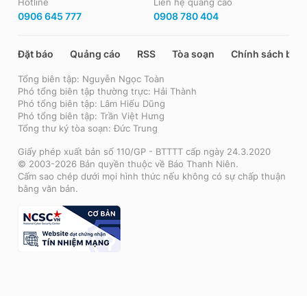
Hotline
Liên hệ quảng cáo
0906 645 777
0908 780 404
Đặt báo
Quảng cáo
RSS
Tòa soạn
Chính sách bảo
Tổng biên tập: Nguyễn Ngọc Toàn
Phó tổng biên tập thường trực: Hải Thành
Phó tổng biên tập: Lâm Hiếu Dũng
Phó tổng biên tập: Trần Việt Hưng
Tổng thư ký tòa soạn: Đức Trung
Giấy phép xuất bản số 110/GP - BTTTT cấp ngày 24.3.2020
© 2003-2026 Bản quyền thuộc về Báo Thanh Niên.
Cấm sao chép dưới mọi hình thức nếu không có sự chấp thuận
bằng văn bản.