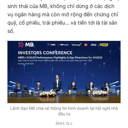
sinh thái của MB, không chỉ dừng ở các dịch
vụ ngân hàng mà còn mở rộng đến chứng chỉ
Đọc Thanh Niên trên điện thoại
quỹ, cổ phiếu, trái phiếu… và tiến tới là tài sản
số.
Theo dõi báo trên
Hotline
Liên hệ quảng cáo
0906 645 777
0908 780 404
Đặt báo
Quảng cáo
RSS
Tòa soạn
Chính sách bảo
Tổng biên tập: Nguyễn Ngọc Toàn
Lãnh đạo MB chia sẻ thông tin kinh doanh tại hội nghị nhà
Phó tổng biên tập thường trực: Hải Thành
Phó tổng biên tập: Lâm Hiếu Dũng
đầu tư
Phó tổng biên tập: Trần Việt Hưng
ẢNH: N.L
Tổng thư ký tòa soạn: Đức Trung