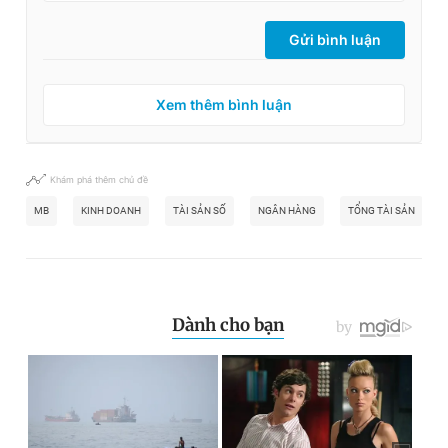
Gửi bình luận
Xem thêm bình luận
Khám phá thêm chủ đề
MB
KINH DOANH
TÀI SẢN SỐ
NGÂN HÀNG
TỔNG TÀI SẢN