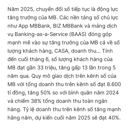
Giấy phép xuất bản số 110/GP - BTTTT cấp ngày 24.3.2020
Năm 2025, chuyển đổi số tiếp tục là động lực
© 2003-2026 Bản quyền thuộc về Báo Thanh Niên. Cấm sao
chép dưới mọi hình thức nếu không có sự chấp thuận bằng văn
tăng trưởng của MB. Các nền tảng số chủ lực
bản. Phát triển bởi ePi Technologies, JSC.
như App MBBank, BIZ MBBank và mảng dịch
vụ Banking-as-a-Service (BAAS) đóng góp
mạnh mẽ vào sự tăng trưởng của MB cả về số
lượng khách hàng, CASA, doanh thu… Tính
đến cuối tháng 6, số lượng khách hàng của
MB đạt gần 33 triệu, tăng gấp 13 lần trong 5
năm qua. Quy mô giao dịch trên kênh số của
MB với tổng doanh thu trên kênh số đạt 8.600
tỉ đồng, tăng 50% so với bình quân năm 2024
và chiếm 38% tổng doanh thu toàn ngân
hàng. Tỷ lệ doanh thu trên kênh số tăng mạnh
hằng năm, dự kiến cuối năm 2025 sẽ đạt 40%.