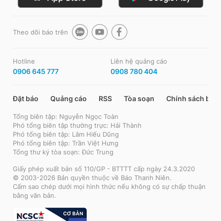
Theo dõi báo trên
Hotline
Liên hệ quảng cáo
0906 645 777
0908 780 404
Đặt báo
Quảng cáo
RSS
Tòa soạn
Chính sách bảo
Tổng biên tập: Nguyễn Ngọc Toàn
Phó tổng biên tập thường trực: Hải Thành
Phó tổng biên tập: Lâm Hiếu Dũng
Phó tổng biên tập: Trần Việt Hưng
Tổng thư ký tòa soạn: Đức Trung
Giấy phép xuất bản số 110/GP - BTTTT cấp ngày 24.3.2020
© 2003-2026 Bản quyền thuộc về Báo Thanh Niên.
Cấm sao chép dưới mọi hình thức nếu không có sự chấp thuận
bằng văn bản.