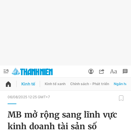
Kinh tế
Kinh tế xanh
Chính sách - Phát triển
Ngân hàn
QUẢNG CÁO
ĐẶT BÁO
06/08/2025 12:25 GMT+7
Thông tin tài khoản
MB mở rộng sang lĩnh vực
Đổi mật khẩu
Chuyên mục
kinh doanh tài sản số
Tin đã lưu