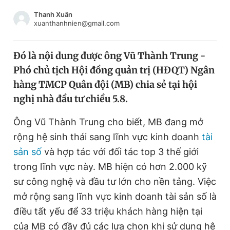
Chuyên mục khác
Thanh Xuân
Tin đã xem
xuanthanhnien@gmail.com
Chào ngày mới
Tin 24h
Đăng xuất
Đó là nội dung được ông Vũ Thành Trung -
Tin thị trường
Tin 360
Phó chủ tịch Hội đồng quản trị (HĐQT) Ngân
hàng TMCP Quân đội (MB) chia sẻ tại hội
Video
Magazine
nghị nhà đầu tư chiều 5.8.
Ông Vũ Thành Trung cho biết, MB đang mở
rộng hệ sinh thái sang lĩnh vực kinh doanh
tài
Sản phẩm khác
sản số
và hợp tác với đối tác top 3 thế giới
Tiện ích
Bạn cần biết
trong lĩnh vực này. MB hiện có hơn 2.000 kỹ
sư công nghệ và đầu tư lớn cho nền tảng. Việc
Thông tin tòa soạn
Liên hệ quảng cáo
mở rộng sang lĩnh vực kinh doanh tài sản số là
điều tất yếu để 33 triệu khách hàng hiện tại
của MB có đầy đủ các lựa chọn khi sử dụng hệ