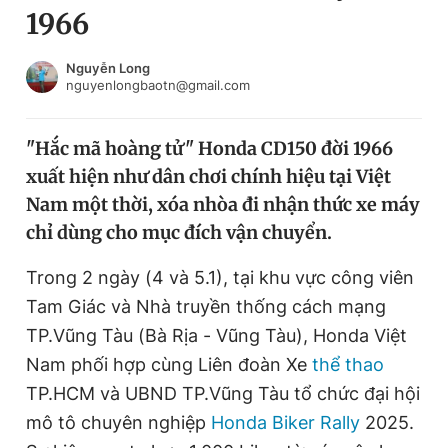
1966
Chuyên mục khác
Tin đã xem
Chào ngày mới
Tin 24h
Nguyễn Long
nguyenlongbaotn@gmail.com
Đăng xuất
Tin thị trường
Tin 360
"Hắc mã hoàng tử" Honda CD150 đời 1966
xuất hiện như dân chơi chính hiệu tại Việt
Video
Magazine
Nam một thời, xóa nhòa đi nhận thức xe máy
chỉ dùng cho mục đích vận chuyển.
Sản phẩm khác
Trong 2 ngày (4 và 5.1), tại khu vực công viên
Tiện ích
Bạn cần biết
Tam Giác và Nhà truyền thống cách mạng
TP.Vũng Tàu (Bà Rịa - Vũng Tàu), Honda Việt
Nam phối hợp cùng Liên đoàn Xe
thể thao
Thông tin tòa soạn
Liên hệ quảng cáo
TP.HCM và UBND TP.Vũng Tàu tổ chức đại hội
mô tô chuyên nghiệp
Honda Biker Rally
2025.