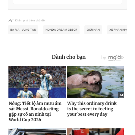
Khám phá thêm chủ đề
BÀ RỊA - VŨNG TÀU
HONDA DREAM CB50R
GIỚI HẠN
XE PHÂN KHỐI LỚ