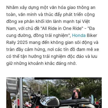
Giấy phép xuất bản số 110/GP - BTTTT cấp ngày 24.3.2020
Nhằm xây dựng một văn hóa giao thông an
© 2003-2026 Bản quyền thuộc về Báo Thanh Niên. Cấm sao
chép dưới mọi hình thức nếu không có sự chấp thuận bằng văn
toàn, văn minh và thúc đẩy phát triển cộng
bản. Phát triển bởi ePi Technologies, JSC.
đồng xe phân khối lớn lành mạnh tại Việt
Nam, với chủ đề "All Ride in One Ride" - "Đa
cung đường, đồng trải nghiệm",
Honda
Biker
Rally 2025 mang đến không gian sôi động và
tràn đầy cảm hứng, nơi các tín đồ đam mê xe
có thể tận hưởng trải nghiệm độc đáo và lưu
giữ những khoảnh khắc đáng nhớ.