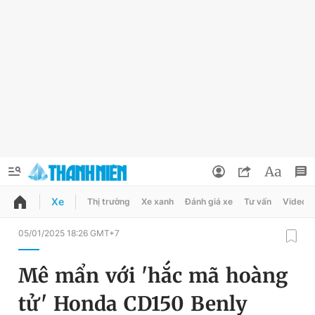
Xe
Thị trường
Xe xanh
Đánh giá xe
Tư vấn
Video
QUẢNG CÁO
ĐẶT BÁO
05/01/2025 18:26 GMT+7
Thông tin tài khoản
Mê mẩn với 'hắc mã hoàng
Đổi mật khẩu
Chuyên mục
tử' Honda CD150 Benly
Tin đã lưu