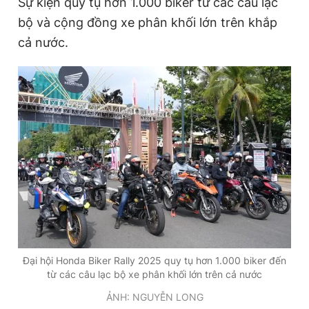
Sự kiện quy tụ hơn 1.000 biker từ các câu lạc
bộ và cộng đồng xe phân khối lớn trên khắp
cả nước.
Đọc Thanh Niên trên điện thoại
Theo dõi báo trên
Hotline
Liên hệ quảng cáo
0906 645 777
0908 780 404
Đặt báo
Quảng cáo
RSS
Tòa soạn
Chính sách bảo
Tổng biên tập: Nguyễn Ngọc Toàn
Đại hội Honda Biker Rally 2025 quy tụ hơn 1.000 biker đến
Phó tổng biên tập thường trực: Hải Thành
từ các câu lạc bộ xe phân khối lớn trên cả nước
Phó tổng biên tập: Lâm Hiếu Dũng
Phó tổng biên tập: Trần Việt Hưng
ẢNH: NGUYỄN LONG
Tổng thư ký tòa soạn: Đức Trung