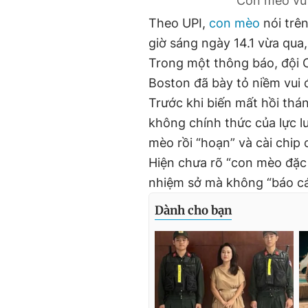
Con mèo vừa
Theo UPI,
con mèo
nói trê
giờ sáng ngày 14.1 vừa qua
Trong một thông báo, đội C
Boston đã bày tỏ niềm vui đ
Trước khi biến mất hồi thán
không chính thức của lực l
mèo rồi “hoạn” và cài chip 
Hiện chưa rõ “con mèo đặc 
nhiệm sở mà không “báo cá