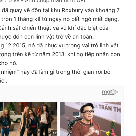
 trở về - Ảnh chụp màn hình UPI
n đã quay về đồn tại khu Roxbury vào khoảng 7
, tròn 1 tháng kể từ ngày nó bất ngờ mất dạng.
ảnh sát chiến thuật và vũ khí đặc biệt của
ược đón con linh vật trở về an toàn.
g 12.2015, nó đã phục vụ trong vai trò linh vật
ượng trên kể từ năm 2013, khi họ tiếp nhận con
cho nó.
nhiệm” này đã làm gì trong thời gian rời bỏ
o”.