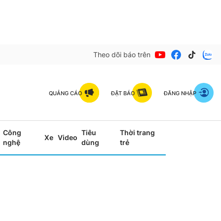
Theo dõi báo trên
QUẢNG CÁO
ĐẶT BÁO
ĐĂNG NHẬP
Công
Tiêu
Thời trang
Xe
Video
nghệ
dùng
trẻ