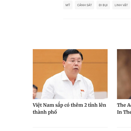
MỸ
CẢNH SÁT
ĐI BỤI
LINH VẬT