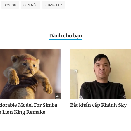
BOSTON
CON MÈO
KHANG HUY