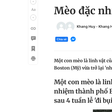
Mèo đặc nhi
Khang Huy
-
Khang 
Chia sẻ
Một con mèo là linh vật c
Boston (Mỹ) vừa trở lại 'nhi
Một con mèo là lin
nhiệm thành phố Bo
sau 4 tuần lễ 'đi bụi