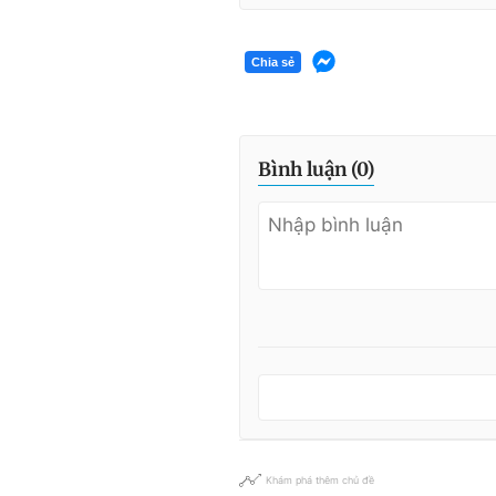
Chia sẻ
Bình luận (
0
)
Khám phá thêm chủ đề