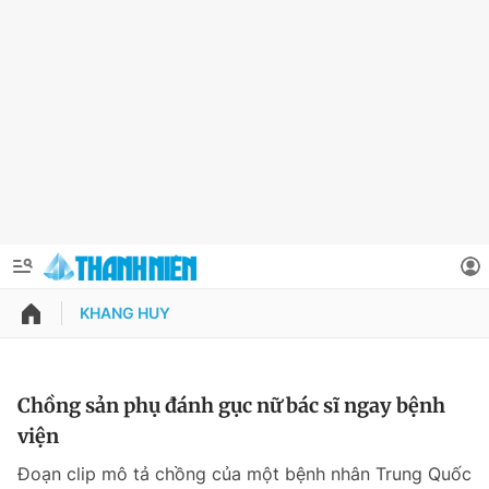
KHANG HUY
QUẢNG CÁO
ĐẶT BÁO
Thông tin tài khoản
Chồng sản phụ đánh gục nữ bác sĩ ngay bệnh
viện
Đổi mật khẩu
Chuyên mục
Đoạn clip mô tả chồng của một bệnh nhân Trung Quốc
Tin đã lưu