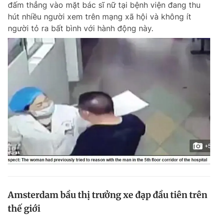
đấm thẳng vào mặt bác sĩ nữ tại bệnh viện đang thu
Chuyên mục khác
hút nhiều người xem trên mạng xã hội và không ít
Tin đã xem
người tỏ ra bất bình với hành động này.
Chào ngày mới
Tin 24h
Đăng xuất
Tin thị trường
Tin 360
Video
Magazine
Sản phẩm khác
Tiện ích
Bạn cần biết
Thông tin tòa soạn
Liên hệ quảng cáo
Amsterdam bầu thị trưởng xe đạp đầu tiên trên
thế giới