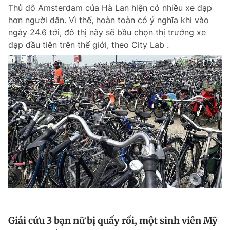
Thủ đô Amsterdam của Hà Lan hiện có nhiều xe đạp
hơn người dân. Vì thế, hoàn toàn có ý nghĩa khi vào
ngày 24.6 tới, đô thị này sẽ bầu chọn thị trưởng xe
Đọc Thanh Niên trên điện thoại
đạp đầu tiên trên thế giới, theo City Lab .
Theo dõi báo trên
Hotline
Liên hệ quảng cáo
0906 645 777
0908 780 404
Đặt báo
Quảng cáo
RSS
Tòa soạn
Chính sách bảo m
Tổng biên tập: Nguyễn Ngọc Toàn
Phó tổng biên tập thường trực: Hải Thành
Phó tổng biên tập: Lâm Hiếu Dũng
Phó tổng biên tập: Trần Việt Hưng
Giải cứu 3 bạn nữ bị quấy rối, một sinh viên Mỹ
Tổng thư ký tòa soạn: Đức Trung