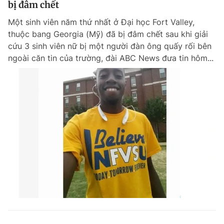
bị đâm chết
Giấy phép xuất bản số 110/GP - BTTTT cấp ngày 24.3.2020
© 2003-2026 Bản quyền thuộc về Báo Thanh Niên. Cấm sao chép
Một sinh viên năm thứ nhất ở Đại học Fort Valley,
dưới mọi hình thức nếu không có sự chấp thuận bằng văn bản.
thuộc bang Georgia (Mỹ) đã bị đâm chết sau khi giải
Phát triển bởi ePi Technologies, JSC.
cứu 3 sinh viên nữ bị một người đàn ông quấy rối bên
ngoài căn tin của trường, đài ABC News đưa tin hôm...