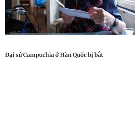
Đại sứ Campuchia ở Hàn Quốc bị bắt
Ngày 4.4, nhà chức trách Campuchia đã bắt giữ đại sứ
nước này tại Hàn Quốc Suth Dina để điều tra về cáo
buộc tham nhũng.