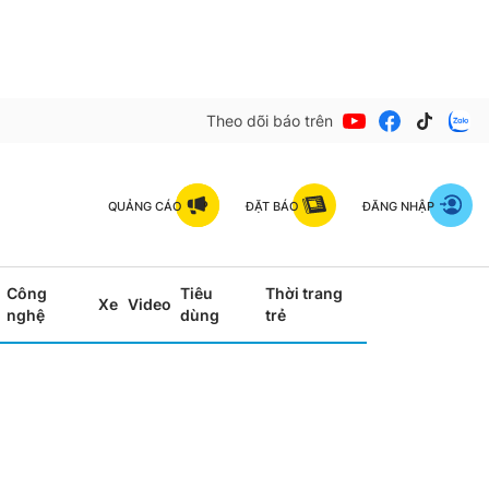
Theo dõi báo trên
QUẢNG CÁO
ĐẶT BÁO
ĐĂNG NHẬP
Công
Tiêu
Thời trang
Xe
Video
nghệ
dùng
trẻ