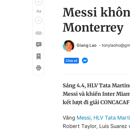
Messi khôn
Monterrey
Giang Lao
- tonylaoho@gm
Chia sẻ
Sáng 4.4, HLV Tata Marti
Messi và khiến Inter Miami
kết lượt đi giải CONCACA
Vắng
Messi
,
HLV Tata Mart
Robert Taylor, Luis Suarez 