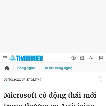
Công nghệ
Tin tức công nghệ
QUẢNG CÁO
ĐẶT BÁO
03/10/2022 07:37 GMT+7
Thông tin tài khoản
Microsoft có động thái mới
Đổi mật khẩu
Chuyên mục
Tin đã lưu