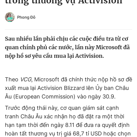
trong thương vụ Activision
Chuyên mục khác
Tin đã xem
Phong Đỗ
Chào ngày mới
Tin 24h
Đăng xuất
Sau nhiều lần phải chịu các cuộc điều tra từ cơ
Tin thị trường
Tin 360
quan chính phủ các nước, lần này Microsoft đã
nộp hồ sơ yêu cầu mua lại Activision.
Video
Magazine
Theo
VCG
, Microsoft đã chính thức nộp hồ sơ đề
Sản phẩm khác
xuất mua lại Activision Blizzard lên Ủy ban Châu
Tiện ích
Bạn cần biết
Âu (European Commission) vào ngày 30.9.
Trước động thái này, cơ quan giám sát cạnh
Thông tin tòa soạn
Liên hệ quảng cáo
tranh Châu Âu xác nhận họ đã đặt ra một thời
hạn tạm thời đến ngày 8.11 để đưa ra quyết định
hoàn tất thương vụ trị giá 68,7 tỉ USD hoặc chọn