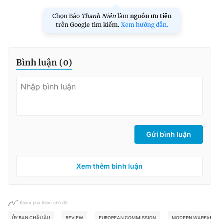
Chọn Báo
Thanh Niên
làm
nguồn ưu tiên
trên Google tìm kiếm.
Xem hướng dẫn.
Bình luận (
0
)
Gửi bình luận
Xem thêm bình luận
Khám phá thêm chủ đề
ỦY BAN CHÂU ÂU
REVIEW
EUROPEAN COMMISSION
MODERN WARFARE 