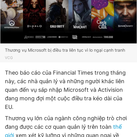
Giấy phép xuất bản số 110/GP - BTTTT cấp ngày 24.3.2020
© 2003-2026 Bản quyền thuộc về Báo Thanh Niên. Cấm sao
chép dưới mọi hình thức nếu không có sự chấp thuận bằng văn
bản. Phát triển bởi ePi Technologies, JSC.
Thương vụ Microsoft bị điều tra liên tục vì lo ngại cạnh tranh
VCG
Theo báo cáo của Financial Times trong tháng
này, các nhà quản lý và những người khác liên
quan đến vụ sáp nhập Microsoft và Activision
đang mong đợi một cuộc điều tra kéo dài của
EU.
Thương vụ lớn của ngành công nghiệp trò chơi
đang được các cơ quan quản lý trên toàn
thế
giới
xem xét kỹ lưỡng vì những quan ngại về