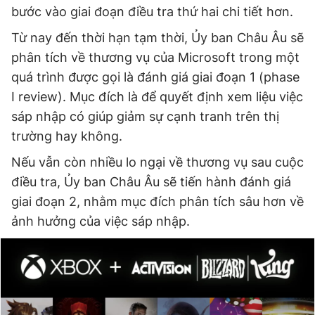
bước vào giai đoạn điều tra thứ hai chi tiết hơn.
Từ nay đến thời hạn tạm thời, Ủy ban Châu Âu sẽ
Đọc Thanh Niên trên điện thoại
phân tích về thương vụ của Microsoft trong một
quá trình được gọi là đánh giá giai đoạn 1 (phase
I review). Mục đích là để quyết định xem liệu việc
sáp nhập có giúp giảm sự cạnh tranh trên thị
Theo dõi báo trên
trường hay không.
Nếu vẫn còn nhiều lo ngại về thương vụ sau cuộc
Hotline
Liên hệ quảng cáo
điều tra, Ủy ban Châu Âu sẽ tiến hành đánh giá
0906 645 777
0908 780 404
giai đoạn 2, nhằm mục đích phân tích sâu hơn về
ảnh hưởng của việc sáp nhập.
Đặt báo
Quảng cáo
RSS
Tòa soạn
Chính sách bảo
Tổng biên tập: Nguyễn Ngọc Toàn
Phó tổng biên tập thường trực: Hải Thành
Phó tổng biên tập: Lâm Hiếu Dũng
Phó tổng biên tập: Trần Việt Hưng
Tổng thư ký tòa soạn: Đức Trung