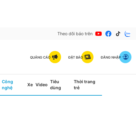
Theo dõi báo trên
QUẢNG CÁO
ĐẶT BÁO
ĐĂNG NHẬP
Công
Tiêu
Thời trang
Xe
Video
nghệ
dùng
trẻ