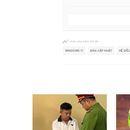
Khám phá thêm chủ đề
WINDOWS 11
BẢN CẬP NHẬT
HỆ ĐIỀ