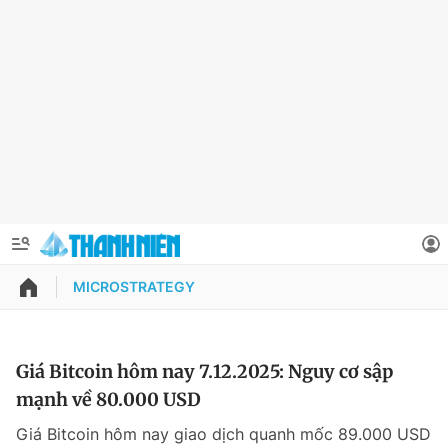
MICROSTRATEGY
QUẢNG CÁO
ĐẶT BÁO
Thông tin tài khoản
Giá Bitcoin hôm nay 7.12.2025: Nguy cơ sập
mạnh về 80.000 USD
Đổi mật khẩu
Chuyên mục
Giá Bitcoin hôm nay giao dịch quanh mốc 89.000 USD
Tin đã lưu