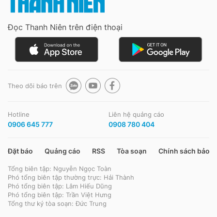
Giấy phép xuất bản số 110/GP - BTTTT cấp ngày 24.3.2020
© 2003-2026 Bản quyền thuộc về Báo Thanh Niên. Cấm sao chép
Đọc Thanh Niên trên điện thoại
dưới mọi hình thức nếu không có sự chấp thuận bằng văn bản.
Phát triển bởi ePi Technologies, JSC.
Theo dõi báo trên
Hotline
Liên hệ quảng cáo
0906 645 777
0908 780 404
Đặt báo
Quảng cáo
RSS
Tòa soạn
Chính sách bảo m
Tổng biên tập: Nguyễn Ngọc Toàn
Phó tổng biên tập thường trực: Hải Thành
Phó tổng biên tập: Lâm Hiếu Dũng
Phó tổng biên tập: Trần Việt Hưng
Tổng thư ký tòa soạn: Đức Trung