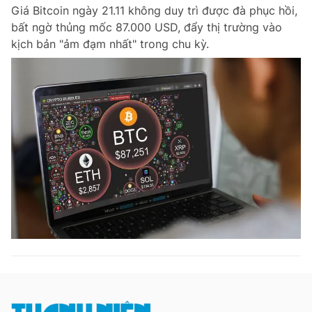
Giá Bitcoin ngày 21.11 không duy trì được đà phục hồi,
bất ngờ thủng mốc 87.000 USD, đẩy thị trường vào
kịch bản "ảm đạm nhất" trong chu kỳ.
Đọc Thanh Niên trên điện thoại
Theo dõi báo trên
Hotline
Liên hệ quảng cáo
0906 645 777
0908 780 404
Đặt báo
Quảng cáo
RSS
Tòa soạn
Chính sách bảo m
Tổng biên tập: Nguyễn Ngọc Toàn
Phó tổng biên tập thường trực: Hải Thành
Phó tổng biên tập: Lâm Hiếu Dũng
Phó tổng biên tập: Trần Việt Hưng
Tổng thư ký tòa soạn: Đức Trung