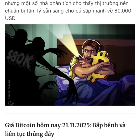
nhưng một số nhà phân tích cho thấy thị trường nên
Chuyên mục khác
chuẩn bị tâm lý sẵn sàng cho cú sập mạnh về 80.000
Tin đã xem
USD.
Chào ngày mới
Tin 24h
Đăng xuất
Tin thị trường
Tin 360
Video
Magazine
Sản phẩm khác
Tiện ích
Bạn cần biết
Thông tin tòa soạn
Liên hệ quảng cáo
Giá Bitcoin hôm nay 21.11.2025: Bấp bênh và
liên tục thủng đáy