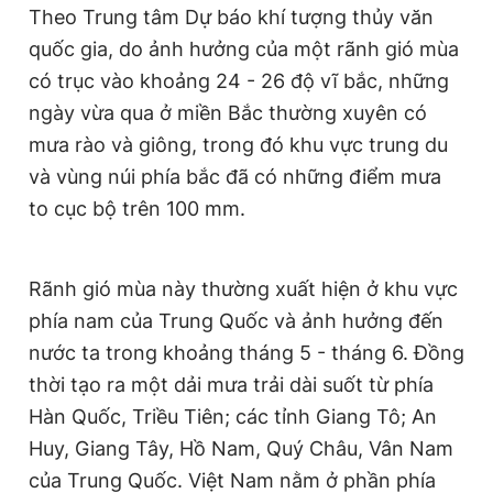
Theo Trung tâm Dự báo khí tượng thủy văn
Giấy phép xuất bản số 110/GP - BTTTT cấp ngày 24.3.2020
© 2003-2026 Bản quyền thuộc về Báo Thanh Niên. Cấm sao
quốc gia, do ảnh hưởng của một rãnh gió mùa
chép dưới mọi hình thức nếu không có sự chấp thuận bằng văn
có trục vào khoảng 24 - 26 độ vĩ bắc, những
bản. Phát triển bởi ePi Technologies, JSC.
ngày vừa qua ở miền Bắc thường xuyên có
mưa rào và giông, trong đó khu vực trung du
và vùng núi phía bắc đã có những điểm mưa
to cục bộ trên 100 mm.
Rãnh gió mùa này thường xuất hiện ở khu vực
phía nam của Trung Quốc và ảnh hưởng đến
nước ta trong khoảng tháng 5 - tháng 6. Đồng
thời tạo ra một dải mưa trải dài suốt từ phía
Hàn Quốc, Triều Tiên; các tỉnh Giang Tô; An
Huy, Giang Tây, Hồ Nam, Quý Châu, Vân Nam
của Trung Quốc. Việt Nam nằm ở phần phía