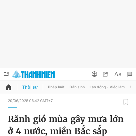
Thời sự
Pháp luật
Dân sinh
Lao động - Việc làm
Quy
QUẢNG CÁO
ĐẶT BÁO
20/06/2025 06:42 GMT+7
Thông tin tài khoản
Rãnh gió mùa gây mưa lớn
Đổi mật khẩu
Chuyên mục
ở 4 nước, miền Bắc sắp
Tin đã lưu