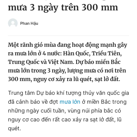
mưa 3 ngày trên 300 mm
Chuyên mục khác
Tin đã xem
Chào ngày mới
Tin 24h
Phan Hậu
Đăng xuất
Tin thị trường
Tin 360
Một rãnh gió mùa đang hoạt động mạnh gây
ra mưa lớn ở 4 nước: Hàn Quốc, Triều Tiên,
Video
Magazine
Trung Quốc và Việt Nam. Dự báo miền Bắc
mưa lớn trong 3 ngày, lượng mưa có nơi trên
300 mm, nguy cơ xảy ra lũ quét, sạt lở đất.
Sản phẩm khác
Trung tâm Dự báo khí tượng thủy văn quốc gia
Tiện ích
Bạn cần biết
đã cảnh báo về đợt
mưa lớn
ở miền Bắc trong
những ngày cuối tuần, vùng núi phía bắc có
Thông tin tòa soạn
Liên hệ quảng cáo
nguy cơ cao đến rất cao xảy ra sạt lở đất, lũ
quét.