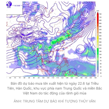
Đọc Thanh Niên trên điện thoại
Theo dõi báo trên
Hotline
Liên hệ quảng cáo
0906 645 777
0908 780 404
Đặt báo
Quảng cáo
RSS
Tòa soạn
Chính sách bảo
Bản đồ dự báo mưa lớn xuất hiện từ ngày 22.6 tại Triều
Tổng biên tập: Nguyễn Ngọc Toàn
Tiên, Hàn Quốc, khu vực phía nam Trung Quốc và miền Bắc
Phó tổng biên tập thường trực: Hải Thành
Việt Nam do tác động của rãnh gió mùa
Phó tổng biên tập: Lâm Hiếu Dũng
Phó tổng biên tập: Trần Việt Hưng
ẢNH: TRUNG TÂM DỰ BÁO KHÍ TƯỢNG THỦY VĂN
Tổng thư ký tòa soạn: Đức Trung