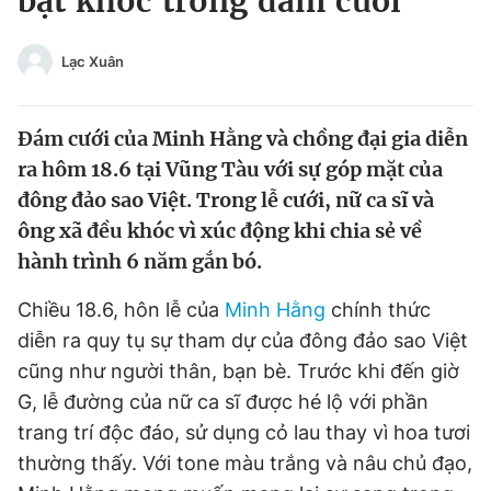
bật khóc trong đám cưới
Chuyên mục khác
Tin đã xem
Lạc Xuân
Chào ngày mới
Tin 24h
Đăng xuất
Đám cưới của Minh Hằng và chồng đại gia diễn
Tin thị trường
Tin 360
ra hôm 18.6 tại Vũng Tàu với sự góp mặt của
đông đảo sao Việt. Trong lễ cưới, nữ ca sĩ và
Video
Magazine
ông xã đều khóc vì xúc động khi chia sẻ về
hành trình 6 năm gắn bó.
Sản phẩm khác
Chiều 18.6, hôn lễ của
Minh Hằng
chính thức
Tiện ích
Bạn cần biết
diễn ra quy tụ sự tham dự của đông đảo sao Việt
cũng như người thân, bạn bè. Trước khi đến giờ
Thông tin tòa soạn
G, lễ đường của nữ ca sĩ được hé lộ với phần
Liên hệ quảng cáo
trang trí độc đáo, sử dụng cỏ lau thay vì hoa tươi
thường thấy. Với tone màu trắng và nâu chủ đạo,