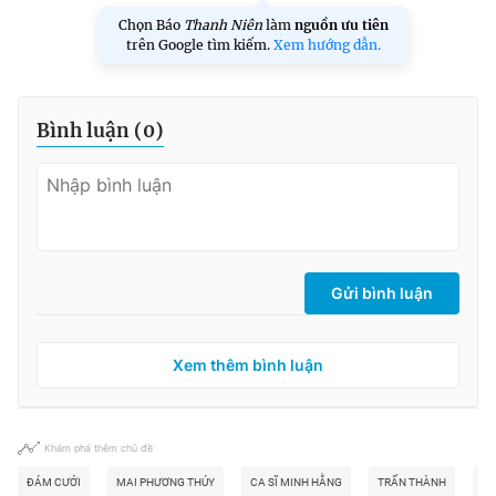
Chọn Báo
Thanh Niên
làm
nguồn ưu tiên
trên Google tìm kiếm.
Xem hướng dẫn.
Bình luận (
0
)
Gửi bình luận
Xem thêm bình luận
Khám phá thêm chủ đề
ĐÁM CƯỚI
MAI PHƯƠNG THÚY
CA SĨ MINH HẰNG
TRẤN THÀNH
MI