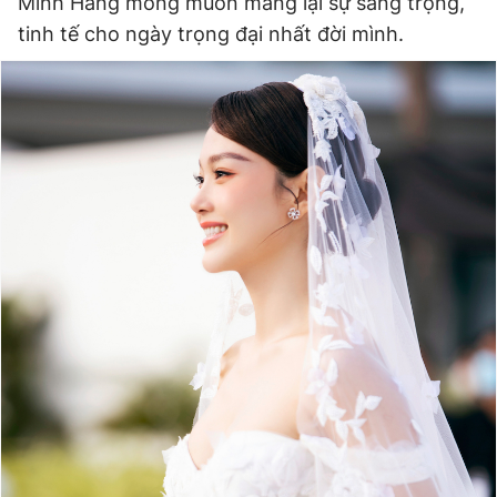
Minh Hằng mong muốn mang lại sự sang trọng,
tinh tế cho ngày trọng đại nhất đời mình.
Đọc Thanh Niên trên điện thoại
Theo dõi báo trên
Hotline
Liên hệ quảng cáo
0906 645 777
0908 780 404
Đặt báo
Quảng cáo
RSS
Tòa soạn
Chính sách bảo
Tổng biên tập: Nguyễn Ngọc Toàn
Phó tổng biên tập thường trực: Hải Thành
Phó tổng biên tập: Lâm Hiếu Dũng
Phó tổng biên tập: Trần Việt Hưng
Tổng thư ký tòa soạn: Đức Trung