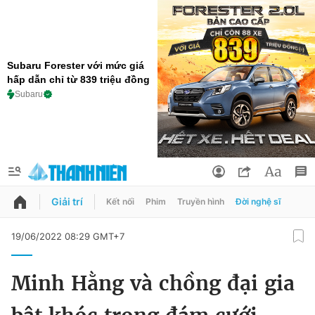
Subaru Forester với mức giá
hấp dẫn chỉ từ 839 triệu đồng
Subaru
Giải trí
Kết nối
Phim
Truyền hình
Đời nghệ sĩ
QUẢNG CÁO
ĐẶT BÁO
19/06/2022 08:29 GMT+7
Thông tin tài khoản
Minh Hằng và chồng đại gia
Đổi mật khẩu
Chuyên mục
Tin đã lưu