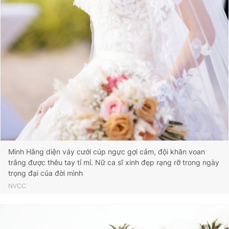
Giấy phép xuất bản số 110/GP - BTTTT cấp ngày 24.3.2020
© 2003-2026 Bản quyền thuộc về Báo Thanh Niên. Cấm sao
chép dưới mọi hình thức nếu không có sự chấp thuận bằng văn
bản. Phát triển bởi ePi Technologies, JSC.
Minh Hằng diện váy cưới cúp ngực gợi cảm, đội khăn voan
trắng được thêu tay tỉ mỉ. Nữ ca sĩ xinh đẹp rạng rỡ trong ngày
trọng đại của đời mình
NVCC