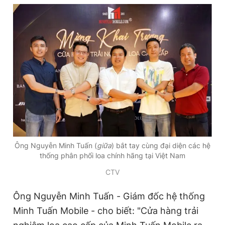
Đọc Thanh Niên trên điện thoại
Theo dõi báo trên
Hotline
Liên hệ quảng cáo
0906 645 777
0908 780 404
Ông Nguyễn Minh Tuấn (
giữa
) bắt tay cùng đại diện các hệ
thống phân phối loa chính hãng tại Việt Nam
Đặt báo
Quảng cáo
RSS
Tòa soạn
Chính sách bảo
CTV
Tổng biên tập: Nguyễn Ngọc Toàn
Phó tổng biên tập thường trực: Hải Thành
Ông Nguyễn Minh Tuấn - Giám đốc hệ thống
Phó tổng biên tập: Lâm Hiếu Dũng
Phó tổng biên tập: Trần Việt Hưng
Minh Tuấn Mobile - cho biết: "Cửa hàng trải
Tổng thư ký tòa soạn: Đức Trung