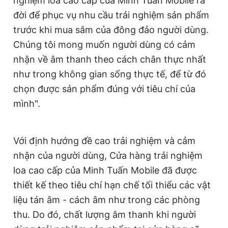
nghiệm loa cao cấp của Minh Tuấn Mobile ra
Giấy phép xuất bản số 110/GP - BTTTT cấp ngày 24.3.2020
đời để phục vụ nhu cầu trải nghiệm sản phẩm
© 2003-2026 Bản quyền thuộc về Báo Thanh Niên. Cấm sao
chép dưới mọi hình thức nếu không có sự chấp thuận bằng văn
trước khi mua sắm của đông đảo người dùng.
bản. Phát triển bởi ePi Technologies, JSC.
Chúng tôi mong muốn người dùng có cảm
nhận về âm thanh theo cách chân thực nhất
như trong không gian sống thực tế, để từ đó
chọn được sản phẩm đúng với tiêu chí của
mình".
Với định hướng đề cao trải nghiệm và cảm
nhận của người dùng, Cửa hàng trải nghiệm
loa cao cấp của Minh Tuấn Mobile đã được
thiết kế theo tiêu chí hạn chế tối thiểu các vật
liệu tán âm - cách âm như trong các phòng
thu. Do đó, chất lượng âm thanh khi người