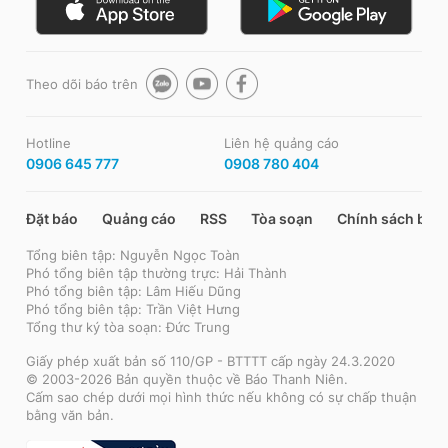
Theo dõi báo trên
Hotline
Liên hệ quảng cáo
0906 645 777
0908 780 404
Đặt báo
Quảng cáo
RSS
Tòa soạn
Chính sách bảo
Tổng biên tập: Nguyễn Ngọc Toàn
Phó tổng biên tập thường trực: Hải Thành
Phó tổng biên tập: Lâm Hiếu Dũng
Phó tổng biên tập: Trần Việt Hưng
Tổng thư ký tòa soạn: Đức Trung
Giấy phép xuất bản số 110/GP - BTTTT cấp ngày 24.3.2020
© 2003-2026 Bản quyền thuộc về Báo Thanh Niên.
Cấm sao chép dưới mọi hình thức nếu không có sự chấp thuận
bằng văn bản.