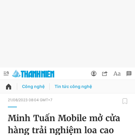
Công nghệ
Tin tức công nghệ
QUẢNG CÁO
ĐẶT BÁO
21/08/2023 08:04 GMT+7
Thông tin tài khoản
Minh Tuấn Mobile mở cửa
Đổi mật khẩu
Chuyên mục
hàng trải nghiệm loa cao
Tin đã lưu