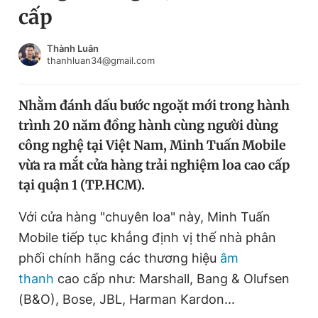
cấp
Chuyên mục khác
Tin đã xem
Chào ngày mới
Tin 24h
Thành Luân
thanhluan34@gmail.com
Đăng xuất
Tin thị trường
Tin 360
Nhằm đánh dấu bước ngoặt mới trong hành
trình 20 năm đồng hành cùng người dùng
Video
Magazine
công nghệ tại Việt Nam, Minh Tuấn Mobile
vừa ra mắt cửa hàng trải nghiệm loa cao cấp
tại quận 1 (TP.HCM).
Sản phẩm khác
Tiện ích
Với cửa hàng "chuyên loa" này, Minh Tuấn
Bạn cần biết
Mobile tiếp tục khẳng định vị thế nhà phân
phối chính hãng các thương hiệu
âm
Thông tin tòa soạn
Liên hệ quảng cáo
thanh
cao cấp như: Marshall, Bang & Olufsen
(B&O), Bose, JBL, Harman Kardon...