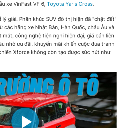
ẫu xe VinFast VF 6,
Toyota Yaris Cross
.
ý giải. Phân khúc SUV đô thị hiện đã "chật đất"
từ các hãng xe Nhật Bản, Hàn Quốc, châu Âu và
 mắt, công nghệ tiện nghi hiện đại, giá bán liên
âu nhờ ưu đãi, khuyến mãi khiến cuộc đua tranh
y khiến Xforce không còn tạo được sức hút như