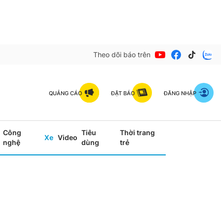
Theo dõi báo trên
QUẢNG CÁO
ĐẶT BÁO
ĐĂNG NHẬP
Công
Tiêu
Thời trang
Xe
Video
nghệ
dùng
trẻ