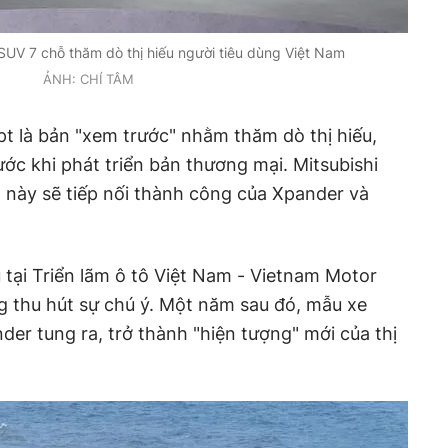
 SUV 7 chỗ thăm dò thị hiếu người tiêu dùng Việt Nam
ẢNH: CHÍ TÂM
t là bản "xem trước" nhằm thăm dò thị hiếu,
ớc khi phát triển bản thương mại. Mitsubishi
ỗ
này sẽ tiếp nối thành công của Xpander và
 tại Triển lãm ô tô Việt Nam - Vietnam Motor
 thu hút sự chú ý. Một năm sau đó, mẫu xe
der tung ra, trở thành "hiện tượng" mới của thị