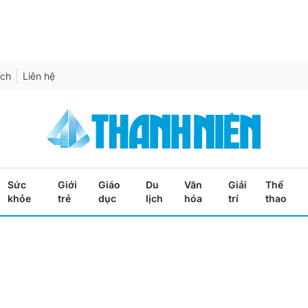
ích
Liên hệ
Sức
Giới
Giáo
Du
Văn
Giải
Thể
khỏe
trẻ
dục
lịch
hóa
trí
thao