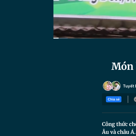
Current
0:06
/
Duration
4:31
Time
Món 
Tuyết
Chia sẻ
Công thức ch
Âu và châu Á.