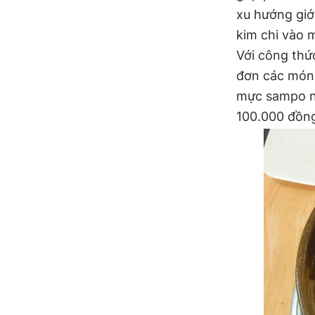
xu hướng giới
kim chi vào m
Với công thứ
đơn các món 
mực sampo né
100.000 đồn