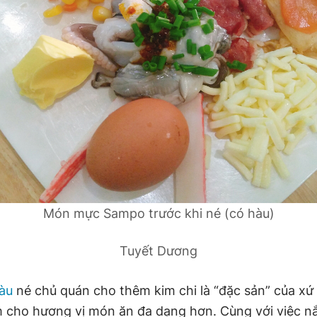
Món mực Sampo trước khi né (có hàu)
Tuyết Dương
àu
né chủ quán cho thêm kim chi là “đặc sản” của x
 cho hương vị món ăn đa dạng hơn. Cùng với việc n