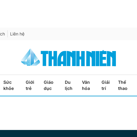
ích
Liên hệ
Sức
Giới
Giáo
Du
Văn
Giải
Thể
khỏe
trẻ
dục
lịch
hóa
trí
thao