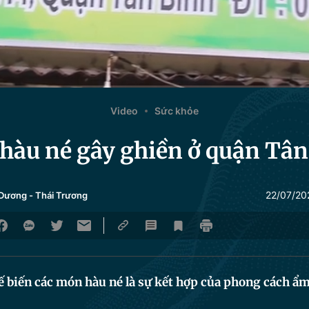
Video
Sức khỏe
hàu né gây ghiền ở quận Tân
22/07/20
 Dương
-
Thái Trương
ế biến các món hàu né là sự kết hợp của phong cách ẩ