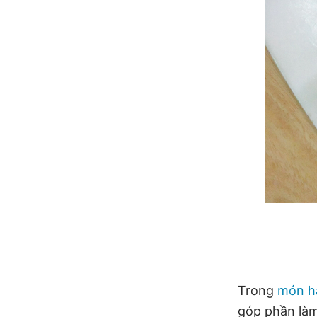
Trong
món h
góp phần làm