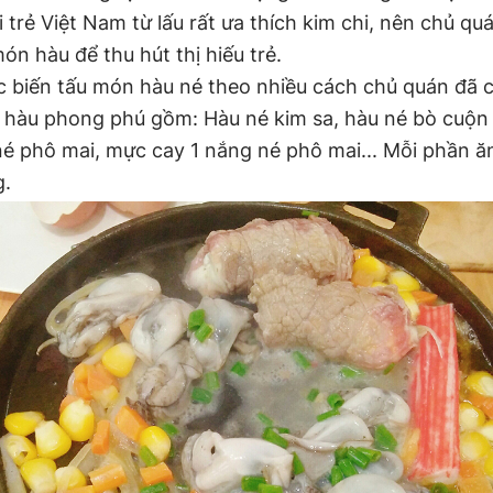
 trẻ Việt Nam từ lấu rất ưa thích kim chi, nên chủ q
ón hàu để thu hút thị hiếu trẻ.
c biến tấu món hàu né theo nhiều cách chủ quán đã 
hàu phong phú gồm: Hàu né kim sa, hàu né bò cuộn
 phô mai, mực cay 1 nắng né phô mai... Mỗi phần ăn
g.