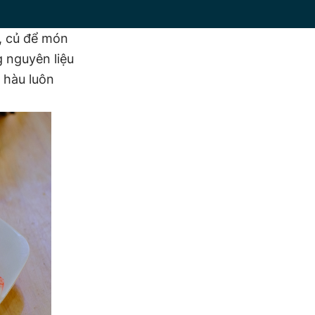
u, củ để món
 nguyên liệu
 hàu luôn