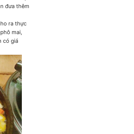
uán đưa thêm
cho ra thực
 phô mai,
 có giá