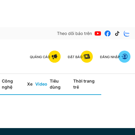
Theo dõi báo trên
QUẢNG CÁO
ĐẶT BÁO
ĐĂNG NHẬP
Công
Tiêu
Thời trang
Xe
Video
nghệ
dùng
trẻ