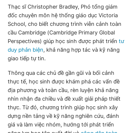
Thạc sĩ Christopher Bradley, Phó tổng giám
đốc chuyên môn hệ thống giáo dục Victoria
Đọc Thanh Niên trên điện thoại
School, cho biết chương trình viễn cảnh toàn
cầu Cambridge (Cambridge Primary Global
Perspectives) giúp học sinh được phát triển
tư
duy phản biện
, khả năng hợp tác và kỹ năng
Theo dõi báo trên
giao tiếp tự tin.
Thông qua các chủ đề gần gũi và bối cảnh
Hotline
Liên hệ quảng cáo
0906 645 777
0908 780 404
thực tế, học sinh được khám phá các vấn đề
địa phương và toàn cầu, rèn luyện khả năng
Đặt báo
Quảng cáo
RSS
Tòa soạn
Chính sách bảo
nhìn nhận đa chiều và đề xuất giải pháp thiết
thực. Từ đó, chương trình giúp học sinh xây
Tổng biên tập: Nguyễn Ngọc Toàn
Phó tổng biên tập thường trực: Hải Thành
dựng nền tảng về kỹ năng nghiên cứu, đánh
Phó tổng biên tập: Lâm Hiếu Dũng
Phó tổng biên tập: Trần Việt Hưng
giá và làm việc nhóm, hướng tới phát triển
Tổng thư ký tòa soạn: Đức Trung