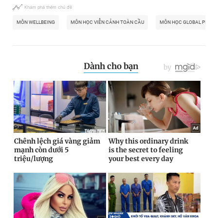
Khám phá thêm chủ đề
MÔN WELLBEING
MÔN HỌC VIỄN CẢNH TOÀN CẦU
MÔN HỌC GLOBAL PERSPE