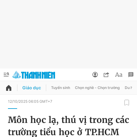
Giáo dục
Tuyển sinh
Chọn nghề - Chọn trường
Du học
QUẢNG CÁO
ĐẶT BÁO
12/10/2025 06:05 GMT+7
Thông tin tài khoản
Môn học lạ, thú vị trong các
Đổi mật khẩu
Chuyên mục
trường tiểu học ở TP.HCM
Tin đã lưu