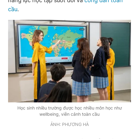
năng lực học tập suốt đời và
công dân toàn
Giấy phép xuất bản số 110/GP - BTTTT cấp ngày 24.3.2020
cầu
.
© 2003-2026 Bản quyền thuộc về Báo Thanh Niên. Cấm sao
chép dưới mọi hình thức nếu không có sự chấp thuận bằng văn
bản. Phát triển bởi ePi Technologies, JSC.
Học sinh nhiều trường được học nhiều môn học như
wellbeing, viễn cảnh toàn cầu
ẢNH: PHƯƠNG HÀ