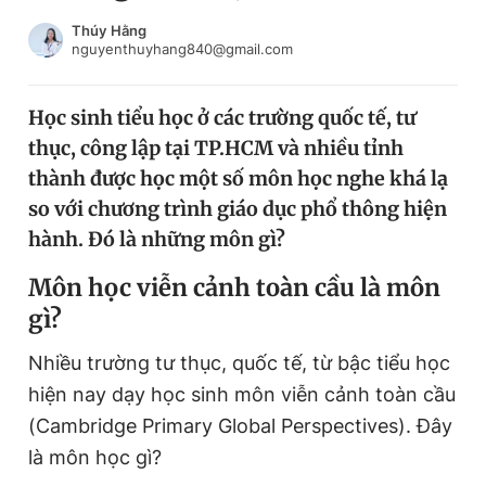
Chuyên mục khác
Thúy Hằng
Tin đã xem
nguyenthuyhang840@gmail.com
Chào ngày mới
Tin 24h
Đăng xuất
Học sinh tiểu học ở các trường quốc tế, tư
Tin thị trường
Tin 360
thục, công lập tại TP.HCM và nhiều tỉnh
thành được học một số môn học nghe khá lạ
Video
Magazine
so với chương trình giáo dục phổ thông hiện
hành. Đó là những môn gì?
Môn học viễn cảnh toàn cầu là môn
Sản phẩm khác
gì?
Tiện ích
Bạn cần biết
Nhiều trường tư thục, quốc tế, từ bậc tiểu học
hiện nay dạy học sinh môn viễn cảnh toàn cầu
Thông tin tòa soạn
Liên hệ quảng cáo
(Cambridge Primary Global Perspectives). Đây
là môn học gì?