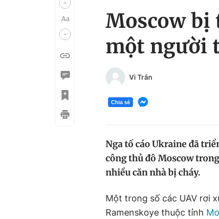
Moscow bị t
một người 
Vi Trân
Chia sẻ
Nga tố cáo Ukraine đã triể
công thủ đô Moscow trong 
nhiều căn nhà bị cháy.
Một trong số các UAV rơi x
Ramenskoye thuộc tỉnh
Mo