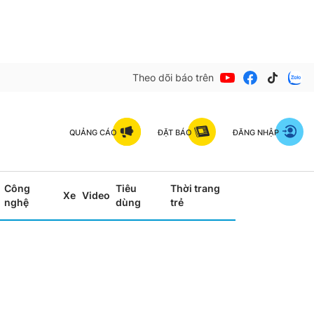
Theo dõi báo trên
QUẢNG CÁO
ĐẶT BÁO
ĐĂNG NHẬP
Công
Tiêu
Thời trang
Xe
Video
nghệ
dùng
trẻ