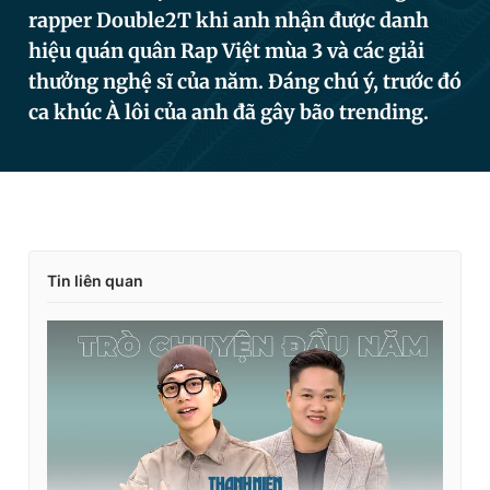
rapper Double2T khi anh nhận được danh
hiệu quán quân Rap Việt mùa 3 và các giải
Đọc Thanh Niên trên điện thoại
thưởng nghệ sĩ của năm. Đáng chú ý, trước đó
ca khúc À lôi của anh đã gây bão trending.
Theo dõi báo trên
Hotline
Liên hệ quảng cáo
Tin liên quan
0906 645 777
0908 780 404
Đặt báo
Quảng cáo
RSS
Tòa soạn
Chính sách bảo
Tổng biên tập: Nguyễn Ngọc Toàn
Phó tổng biên tập thường trực: Hải Thành
Phó tổng biên tập: Lâm Hiếu Dũng
Phó tổng biên tập: Trần Việt Hưng
Tổng thư ký tòa soạn: Đức Trung