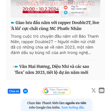
Giấy phép xuất bản số 110/GP - BTTTT cấp ngày 24.3.2020
© 2003-2026 Bản quyền thuộc về Báo Thanh Niên. Cấm sao
chép dưới mọi hình thức nếu không có sự chấp thuận bằng văn
bản. Phát triển bởi ePi Technologies, JSC.
Giao lưu đầu năm với rapper Double2T, live
'À lôi' cực chất cùng MC Phước Nhân
Trong cuộc trò chuyện đầu năm với Báo Thanh
Niên, rapper Double2T – Người miền núi chất
đã có những chia sẻ về năm 2023, một năm
đánh dấu sự bùng nổ của anh trong nghệ...
Văn Mai Hương, Diệu Nhi và các sao
'flex' năm 2023, tiết lộ dự án năm mới
Chia sẻ
Chọn Báo
Thanh Niên
làm
nguồn ưu tiên
trên Google tìm kiếm.
Xem hướng dẫn.