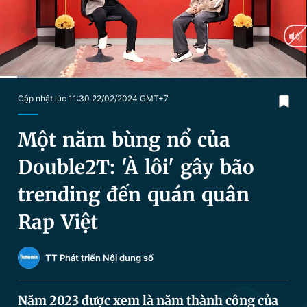
Chuyên mục khác
Tin đã xem
Chào ngày mới
Tin 24h
Đăng xuất
Tin thị trường
Tin 360
Current
0:20
/
Duration
6:00
Cập nhật lúc 11:30 22/02/2024 GMT+7
Time
Video
Magazine
Một năm bùng nổ của
Double2T: 'À lôi' gây bão
Sản phẩm khác
trending đến quán quân
Tiện ích
Bạn cần biết
Rap Việt
Thông tin tòa soạn
Liên hệ quảng cáo
TT Phát triển Nội dung số
Năm 2023 được xem là năm thành công của