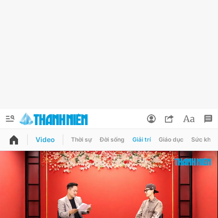
Video
Thời sự
Đời sống
Giải trí
Giáo dục
Sức khỏe
QUẢNG CÁO
ĐẶT BÁO
Thông tin tài khoản
Đổi mật khẩu
Chuyên mục
Tin đã lưu