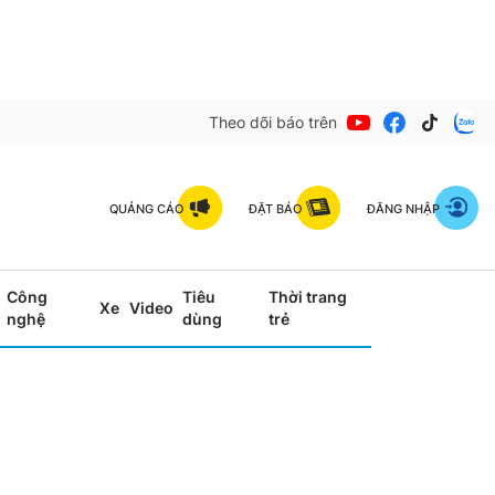
Theo dõi báo trên
QUẢNG CÁO
ĐẶT BÁO
ĐĂNG NHẬP
Công
Tiêu
Thời trang
Xe
Video
nghệ
dùng
trẻ