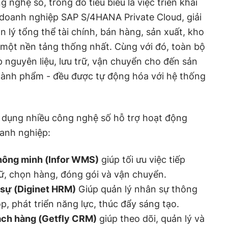
nghệ số, trong đó tiêu biểu là việc triển khai
 doanh nghiệp SAP S/4HANA Private Cloud, giải
n lý tổng thể tài chính, bán hàng, sản xuất, kho
 một nền tảng thống nhất. Cùng với đó, toàn bộ
p nguyên liệu, lưu trữ, vận chuyển cho đến sản
thành phẩm - đều được tự động hóa với hệ thống
dụng nhiều công nghệ số hỗ trợ hoạt động
anh nghiệp:
thông minh (Infor WMS)
giúp tối ưu việc tiếp
rữ, chọn hàng, đóng gói và vận chuyển.
 sự (Diginet HRM)
Giúp quản lý nhân sự thông
, phát triển năng lực, thúc đẩy sáng tạo.
ch hàng (Getfly CRM)
giúp theo dõi, quản lý và