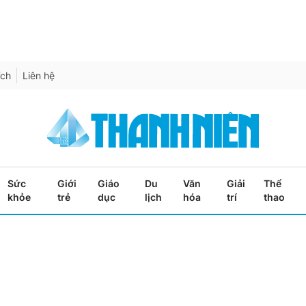
ích
Liên hệ
Sức
Giới
Giáo
Du
Văn
Giải
Thể
khỏe
trẻ
dục
lịch
hóa
trí
thao