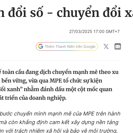
 đổi số - chuyển đổi 
27/03/2025 17:00 GMT+7
ế toàn cầu đang dịch chuyển mạnh mẽ theo xu
n bền vững, vừa qua MPE tổ chức sự kiện
đổi xanh” nhằm đánh dấu một cột mốc quan
át triển của doanh nghiệp.
n bước chuyển mình mạnh mẽ của MPE trên hành
, mà còn khẳng định cam kết xây dựng nền tảng
ền với trách nhiệm xã hội và bảo vệ môi trường.