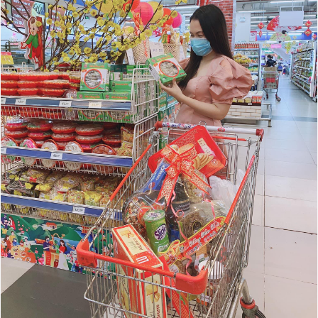
Đọc Thanh Niên trên điện thoại
Theo dõi báo trên
Hotline
Liên hệ quảng cáo
0906 645 777
0908 780 404
Đặt báo
Quảng cáo
RSS
Tòa soạn
Chính sách bảo
Tổng biên tập: Nguyễn Ngọc Toàn
Phó tổng biên tập thường trực: Hải Thành
Phó tổng biên tập: Lâm Hiếu Dũng
Phó tổng biên tập: Trần Việt Hưng
Tổng thư ký tòa soạn: Đức Trung