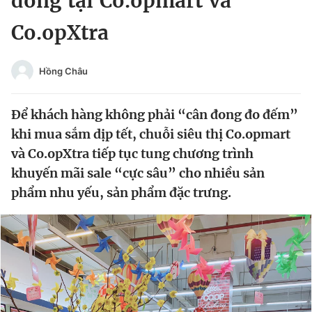
đồng tại Co.opmart và
Chuyên mục khác
Co.opXtra
Tin đã xem
Chào ngày mới
Tin 24h
Đăng xuất
Hồng Châu
Tin thị trường
Tin 360
Để khách hàng không phải “cân đong đo đếm”
Video
Magazine
khi mua sắm dịp tết, chuỗi siêu thị Co.opmart
và Co.opXtra tiếp tục tung chương trình
khuyến mãi sale “cực sâu” cho nhiều sản
Sản phẩm khác
phẩm nhu yếu, sản phẩm đặc trưng.
Tiện ích
Bạn cần biết
Thông tin tòa soạn
Liên hệ quảng cáo