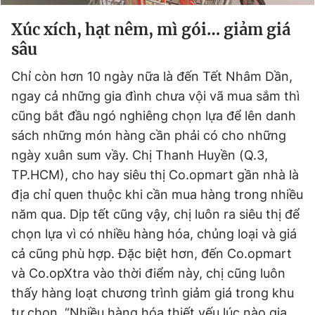
Giấy phép xuất bản số 110/GP - BTTTT cấp ngày 24.3.2020
Xúc xích, hạt nêm, mì gói… giảm giá
© 2003-2026 Bản quyền thuộc về Báo Thanh Niên. Cấm sao
chép dưới mọi hình thức nếu không có sự chấp thuận bằng văn
sâu
bản. Phát triển bởi ePi Technologies, JSC.
Chỉ còn hơn 10 ngày nữa là đến Tết Nhâm Dần,
ngay cả những gia đình chưa vội vã mua sắm thì
cũng bắt đầu ngó nghiêng chọn lựa để lên danh
sách những món hàng cần phải có cho những
ngày xuân sum vầy. Chị Thanh Huyền (Q.3,
TP.HCM), cho hay siêu thị Co.opmart gần nhà là
địa chỉ quen thuộc khi cần mua hàng trong nhiều
năm qua. Dịp tết cũng vậy, chị luôn ra siêu thị để
chọn lựa vì có nhiều hàng hóa, chủng loại và giá
cả cũng phù hợp. Đặc biệt hơn, đến Co.opmart
và Co.opXtra vào thời điểm này, chị cũng luôn
thấy hàng loạt chương trình giảm giá trong khu
tự chọn. “Nhiều hàng hóa thiết yếu lúc nào gia