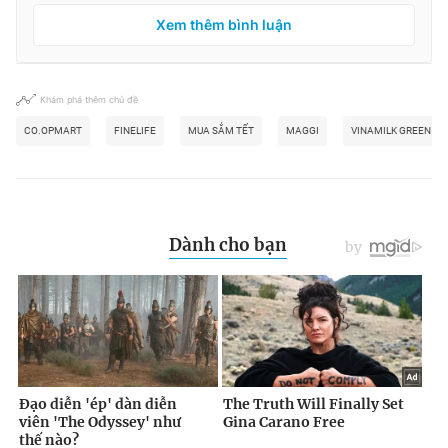
Xem thêm bình luận
Khám phá thêm chủ đề
CO.OPMART
FINELIFE
MUA SẮM TẾT
MAGGI
VINAMILK GREEN F