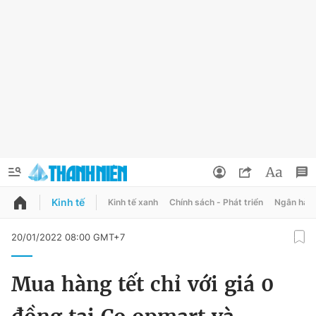
Kinh tế
Kinh tế xanh
Chính sách - Phát triển
Ngân hàn
QUẢNG CÁO
ĐẶT BÁO
20/01/2022 08:00 GMT+7
Thông tin tài khoản
Mua hàng tết chỉ với giá 0
Đổi mật khẩu
Chuyên mục
Tin đã lưu