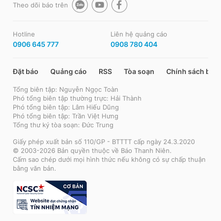
Theo dõi báo trên
Hotline
Liên hệ quảng cáo
0906 645 777
0908 780 404
Đặt báo
Quảng cáo
RSS
Tòa soạn
Chính sách bảo
Tổng biên tập: Nguyễn Ngọc Toàn
Phó tổng biên tập thường trực: Hải Thành
Phó tổng biên tập: Lâm Hiếu Dũng
Phó tổng biên tập: Trần Việt Hưng
Tổng thư ký tòa soạn: Đức Trung
Giấy phép xuất bản số 110/GP - BTTTT cấp ngày 24.3.2020
© 2003-2026 Bản quyền thuộc về Báo Thanh Niên.
Cấm sao chép dưới mọi hình thức nếu không có sự chấp thuận
bằng văn bản.