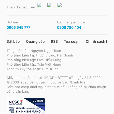
Theo dõi báo trên
Hotline
Liên hệ quảng cáo
0906 645 777
0908 780 404
Đặt báo
Quảng cáo
RSS
Tòa soạn
Chính sách bảo
Tổng biên tập: Nguyễn Ngọc Toàn
Phó tổng biên tập thường trực: Hải Thành
Phó tổng biên tập: Lâm Hiếu Dũng
Phó tổng biên tập: Trần Việt Hưng
Tổng thư ký tòa soạn: Đức Trung
Giấy phép xuất bản số 110/GP - BTTTT cấp ngày 24.3.2020
© 2003-2026 Bản quyền thuộc về Báo Thanh Niên.
Cấm sao chép dưới mọi hình thức nếu không có sự chấp thuận
bằng văn bản.