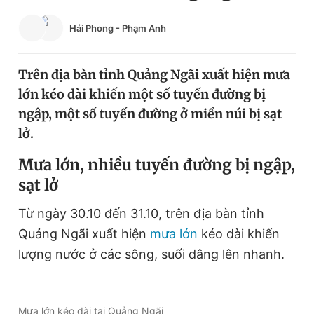
Chuyên mục khác
Hải Phong
-
Phạm Anh
Tin đã xem
Chào ngày mới
Tin 24h
Đăng xuất
Trên địa bàn tỉnh Quảng Ngãi xuất hiện mưa
Tin thị trường
Tin 360
lớn kéo dài khiến một số tuyến đường bị
ngập, một số tuyến đường ở miền núi bị sạt
lở.
Video
Magazine
Mưa lớn, nhiều tuyến đường bị ngập,
sạt lở
Sản phẩm khác
Từ ngày 30.10 đến 31.10, trên địa bàn tỉnh
Tiện ích
Bạn cần biết
Quảng Ngãi xuất hiện
mưa lớn
kéo dài khiến
lượng nước ở các sông, suối dâng lên nhanh.
Thông tin tòa soạn
Liên hệ quảng cáo
Mưa lớn kéo dài tại Quảng Ngãi