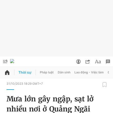
Thời sự
Pháp luật
Dân sinh
Lao động - Việc làm
Quy
QUẢNG CÁO
ĐẶT BÁO
31/10/2023 18:29 GMT+7
Thông tin tài khoản
Mưa lớn gây ngập, sạt lở
Đổi mật khẩu
Chuyên mục
nhiều nơi ở Quảng Ngãi
Tin đã lưu