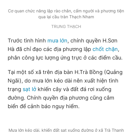
© 2003-2026 Bản quyền thuộc về Báo Thanh Niên. Cấm sao
chép dưới mọi hình thức nếu không có sự chấp thuận bằng văn
Cơ quan chức năng lập rào chắn, cấm người và phương tiện
bản. Phát triển bởi ePi Technologies, JSC.
qua lại cầu tràn Thạch Nham
TRUNG THẠCH
Trước tình hình
mưa lớn
, chính quyền H.Sơn
Hà đã chỉ đạo các địa phương lập
chốt chặn
,
phân công lực lượng ứng trực ở các điểm cầu.
Tại một số xã trên địa bàn H.Trà Bồng (Quảng
Ngãi), do mưa lớn kéo dài nên xuất hiện tình
trạng
sạt lở
khiến cây và đất đá rơi xuống
đường. Chính quyền địa phương cũng cắm
biển để cảnh báo nguy hiểm.
Mưa lớn kéo dài, khiến đất sạt xuống đường ở xã Trà Thanh