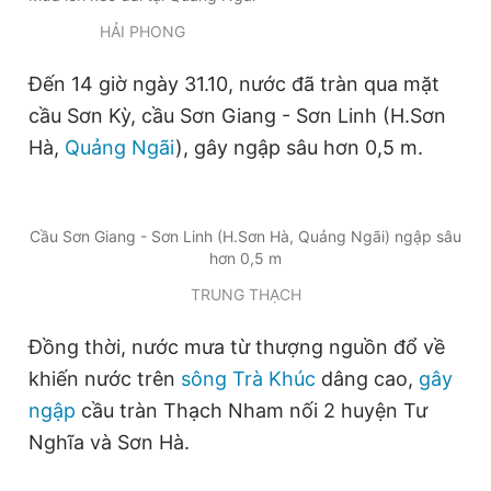
HẢI PHONG
Đọc Thanh Niên trên điện thoại
Đến 14 giờ ngày 31.10, nước đã tràn qua mặt
cầu Sơn Kỳ, cầu Sơn Giang - Sơn Linh (H.Sơn
Hà,
Quảng Ngãi
), gây ngập sâu hơn 0,5 m.
Theo dõi báo trên
Cầu Sơn Giang - Sơn Linh (H.Sơn Hà, Quảng Ngãi) ngập sâu
Hotline
Liên hệ quảng cáo
hơn 0,5 m
0906 645 777
0908 780 404
TRUNG THẠCH
Đặt báo
Quảng cáo
RSS
Tòa soạn
Chính sách bảo
Đồng thời, nước mưa từ thượng nguồn đổ về
Tổng biên tập: Nguyễn Ngọc Toàn
khiến nước trên
sông Trà Khúc
dâng cao,
gây
Phó tổng biên tập thường trực: Hải Thành
ngập
cầu tràn Thạch Nham nối 2 huyện Tư
Phó tổng biên tập: Lâm Hiếu Dũng
Phó tổng biên tập: Trần Việt Hưng
Nghĩa và Sơn Hà.
Tổng thư ký tòa soạn: Đức Trung
Giấy phép xuất bản số 110/GP - BTTTT cấp ngày 24.3.2020