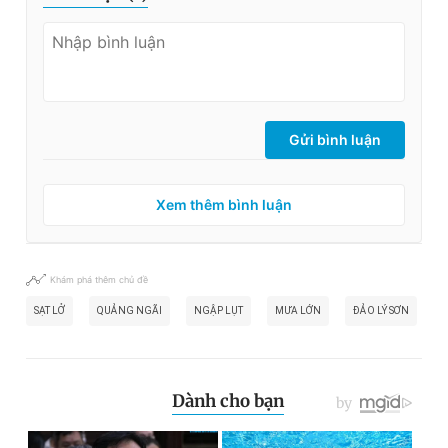
Gửi bình luận
Xem thêm bình luận
Khám phá thêm chủ đề
SẠT LỞ
QUẢNG NGÃI
NGẬP LỤT
MƯA LỚN
ĐẢO LÝ SƠN