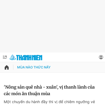
MÙA NÀO THỨC NẤY
QUẢNG CÁO
ĐẶT BÁO
Thông tin tài khoản
'Nông sản quê nhà - xuân', vị thanh lành của
các món ăn thuận mùa
Đổi mật khẩu
Chuyên mục
Một chuyến du hành đầy thi vị để chiêm ngưỡng vẻ
Tin đã lưu