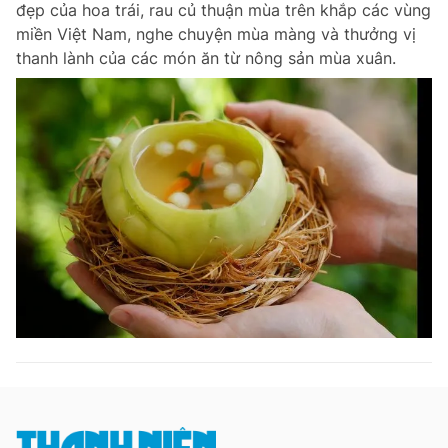
đẹp của hoa trái, rau củ thuận mùa trên khắp các vùng
Chuyên mục khác
miền Việt Nam, nghe chuyện mùa màng và thưởng vị
Tin đã xem
thanh lành của các món ăn từ nông sản mùa xuân.
Chào ngày mới
Tin 24h
Đăng xuất
Tin thị trường
Tin 360
Video
Magazine
Sản phẩm khác
Tiện ích
Bạn cần biết
Thông tin tòa soạn
Liên hệ quảng cáo