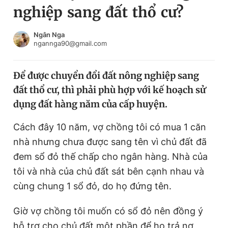
nghiệp sang đất thổ cư?
Chuyên mục khác
Tin đã xem
Chào ngày mới
Tin 24h
Ngân Nga
ngannga90@gmail.com
Đăng xuất
Tin thị trường
Tin 360
Để được chuyển đổi đất nông nghiệp sang
đất thổ cư, thì phải phù hợp với kế hoạch sử
Video
Magazine
dụng đất hàng năm của cấp huyện.
Cách đây 10 năm, vợ chồng tôi có mua 1 căn
Sản phẩm khác
nhà nhưng chưa được sang tên vì chủ đất đã
Tiện ích
Bạn cần biết
đem sổ đỏ thế chấp cho ngân hàng. Nhà của
tôi và nhà của chủ đất sát bên cạnh nhau và
cùng chung 1 sổ đỏ, do họ đứng tên.
Thông tin tòa soạn
Liên hệ quảng cáo
Giờ vợ chồng tôi muốn có sổ đỏ nên đồng ý
hỗ trợ cho chủ đất một phần để họ trả nợ