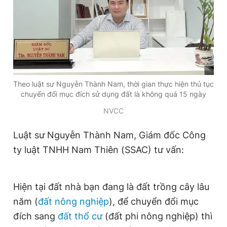
Giấy phép xuất bản số 110/GP - BTTTT cấp ngày 24.3.2020
© 2003-2026 Bản quyền thuộc về Báo Thanh Niên. Cấm sao
chép dưới mọi hình thức nếu không có sự chấp thuận bằng văn
bản. Phát triển bởi ePi Technologies, JSC.
Theo luật sư Nguyễn Thành Nam, thời gian thực hiện thủ tục
chuyển đổi mục đích sử dụng đất là không quá 15 ngày
NVCC
Luật sư Nguyễn Thành Nam, Giám đốc Công
ty luật TNHH Nam Thiên (SSAC) tư vấn:
Hiện tại đất nhà bạn đang là đất trồng cây lâu
năm (
đất nông nghiệp
), để chuyển đổi mục
đích sang
đất thổ cư
(đất phi nông nghiệp) thì