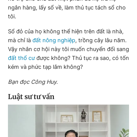
ngân hàng, lấy sổ về, làm thủ tục tách sổ cho
tôi.
Đọc Thanh Niên trên điện thoại
Sổ đỏ của họ không thể hiện trên đất là nhà,
mà chỉ là
đất nông nghiệp
, trồng cây lâu năm.
Vậy nhân cơ hội này tôi muốn chuyển đổi sang
đất thổ cư
được không? Thủ tục ra sao, có tốn
Theo dõi báo trên
kém và phức tạp lắm không?
Hotline
Liên hệ quảng cáo
Bạn đọc Công Huy.
0906 645 777
0908 780 404
Luật sư tư vấn
Đặt báo
Quảng cáo
RSS
Tòa soạn
Chính sách bảo
Tổng biên tập: Nguyễn Ngọc Toàn
Phó tổng biên tập thường trực: Hải Thành
Phó tổng biên tập: Lâm Hiếu Dũng
Phó tổng biên tập: Trần Việt Hưng
Tổng thư ký tòa soạn: Đức Trung