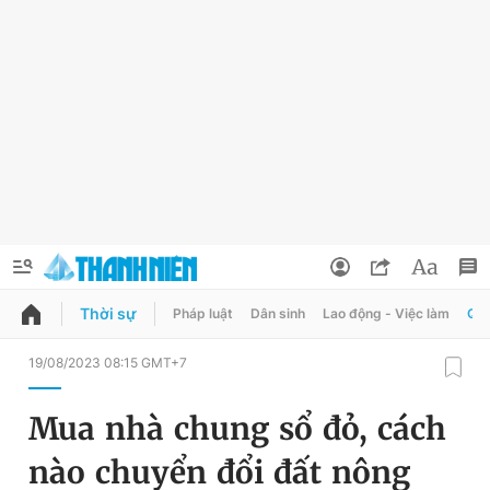
Thời sự
Pháp luật
Dân sinh
Lao động - Việc làm
Quy
QUẢNG CÁO
ĐẶT BÁO
19/08/2023 08:15 GMT+7
Thông tin tài khoản
Mua nhà chung sổ đỏ, cách
Đổi mật khẩu
Chuyên mục
nào chuyển đổi đất nông
Tin đã lưu