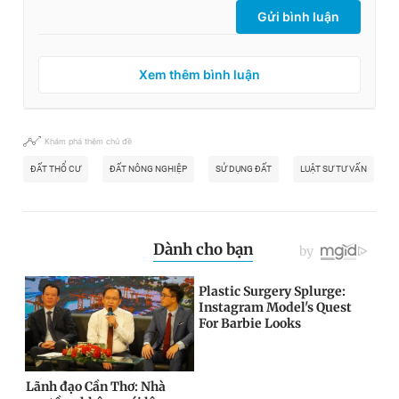
Gửi bình luận
Xem thêm bình luận
Khám phá thêm chủ đề
ĐẤT THỔ CƯ
ĐẤT NÔNG NGHIỆP
SỬ DỤNG ĐẤT
LUẬT SƯ TƯ VẤN