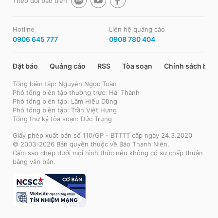
Theo dõi báo trên
Hotline
Liên hệ quảng cáo
0906 645 777
0908 780 404
Đặt báo
Quảng cáo
RSS
Tòa soạn
Chính sách bảo
Tổng biên tập: Nguyễn Ngọc Toàn
Phó tổng biên tập thường trực: Hải Thành
Phó tổng biên tập: Lâm Hiếu Dũng
Phó tổng biên tập: Trần Việt Hưng
Tổng thư ký tòa soạn: Đức Trung
Giấy phép xuất bản số 110/GP - BTTTT cấp ngày 24.3.2020
© 2003-2026 Bản quyền thuộc về Báo Thanh Niên.
Cấm sao chép dưới mọi hình thức nếu không có sự chấp thuận
bằng văn bản.