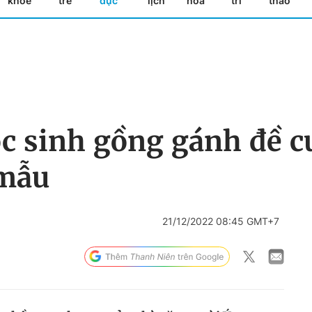
khỏe
trẻ
dục
lịch
hóa
trí
thao
c sinh gồng gánh đề c
 mẫu
21/12/2022 08:45 GMT+7