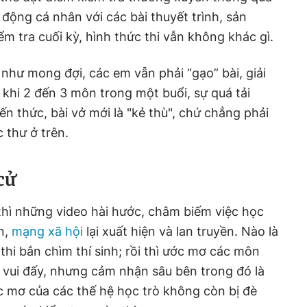
động cá nhân với các bài thuyết trình, sản
m tra cuối kỳ, hình thức thi vẫn không khác gì.
 như mong đợi, các em vẫn phải “gạo” bài, giải
ó khi 2 đến 3 môn trong một buổi, sự quá tải
n thức, bài vở mới là "kẻ thù", chứ chẳng phải
 thư ở trên.
cử
thì những video hài hước, châm biếm việc học
àn,
mạng xã hội
lại xuất hiện và lan truyền. Nào là
thi bắn chìm thí sinh; rồi thì ước mơ các môn
 vui đấy, nhưng cảm nhận sâu bên trong đó là
ớc mơ của các thế hệ học trò không còn bị đè