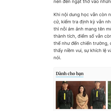
nén đến ngạt thở vào những
Khi nội dung học vẫn còn n
cử, kiểm tra định kỳ vẫn nh
thì nỗi ám ảnh mang tên mùa
thành tích, điểm số vẫn còn
thế như đến chiến trường, 
thấy niềm vui, sự khích lệ 
nói.