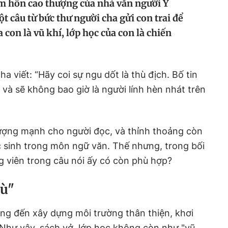
 hồn cao thượng của nhà văn người Ý
 câu từ bức thư người cha gửi con trai để
 con là vũ khí, lớp học của con là chiến
a viết: “Hãy coi sự ngu dốt là thù địch. Bố tin
 và sẽ không bao giờ là người lính hèn nhát trên
tượng mạnh cho người đọc, và thỉnh thoảng còn
c sinh trong môn ngữ văn. Thế nhưng, trong bối
g viên trong câu nói ấy có còn phù hợp?
hù"
g đến xây dựng môi trường thân thiện, khơi
 Như vậy, sách vở, lớp học không còn như "vũ