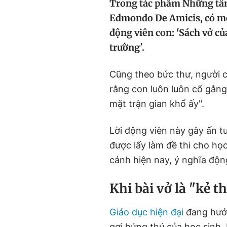
Trong tác phẩm Những tâm
Edmondo De Amicis, có một
động viên con: 'Sách vở của
trường'.
Cũng theo bức thư, người ch
rằng con luôn luôn cố gắng
mặt trận gian khổ ấy".
Lời động viên này gây ấn 
được lấy làm đề thi cho họ
cảnh hiện nay, ý nghĩa độn
Khi bài vở là "kẻ t
Giáo dục hiện đại
đang hướn
gợi hứng thú của học sinh.