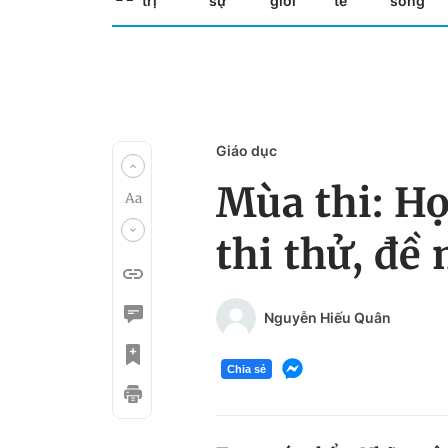
trị
sự
giới
tế
sống
Giáo dục
Mùa thi: Họ
thi thử, đề
Nguyễn Hiếu Quân
Chia sẻ