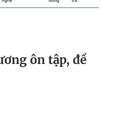
nghệ
dùng
trẻ
ương ôn tập, đề