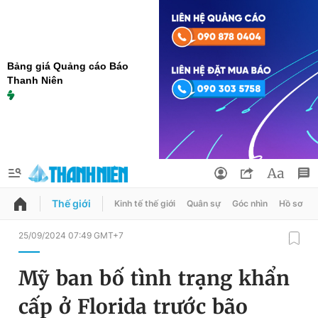
Bảng giá Quảng cáo Báo
Thanh Niên
Thế giới
Kinh tế thế giới
Quân sự
Góc nhìn
Hồ sơ
QUẢNG CÁO
ĐẶT BÁO
25/09/2024 07:49 GMT+7
Thông tin tài khoản
Mỹ ban bố tình trạng khẩn
Đổi mật khẩu
Chuyên mục
cấp ở Florida trước bão
Tin đã lưu