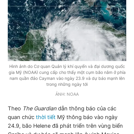
Đọc Thanh Niên trên điện thoại
Theo dõi báo trên
Hình ảnh do Cơ quan Quản lý khí quyển và đại dương quốc
gia Mỹ (NOAA) cung cấp cho thấy một cụm bão nằm ở phía
Hotline
Liên hệ quảng cáo
nam quần đảo Cayman vào ngày 23.9 và dự báo mạnh lên
0906 645 777
0908 780 404
trong những ngày tới
ẢNH: NOAA
Đặt báo
Quảng cáo
RSS
Tòa soạn
Chính sách bảo
Theo
The Guardian
dẫn thông báo của các
Tổng biên tập: Nguyễn Ngọc Toàn
Phó tổng biên tập thường trực: Hải Thành
quan chức
thời tiết
Mỹ thông báo vào ngày
Phó tổng biên tập: Lâm Hiếu Dũng
Phó tổng biên tập: Trần Việt Hưng
24.9, bão Helene đã phát triển trên vùng biển
Tổng thư ký tòa soạn: Đức Trung