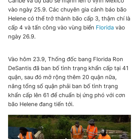
Caribe và dự báo sẽ mạnh lên ở vịnh Mexico
Giấy phép xuất bản số 110/GP - BTTTT cấp ngày 24.3.2020
vào ngày 25.9. Các chuyên gia cảnh báo bão
© 2003-2026 Bản quyền thuộc về Báo Thanh Niên. Cấm sao
chép dưới mọi hình thức nếu không có sự chấp thuận bằng văn
Helene có thể trở thành bão cấp 3, thậm chí là
bản. Phát triển bởi ePi Technologies, JSC.
cấp 4 và tấn công vào vùng biển
Florida
vào
ngày 26.9.
Vào hôm 23.9, Thống đốc bang Florida Ron
DeSantis đã ban bố tình trạng khẩn cấp tại 41
quận, sau đó mở rộng thêm 20 quận nữa,
nâng tổng số quận phải ban bố tình trạng
khẩn cấp lên 61 để chuẩn bị ứng phó với cơn
bão Helene đang tiến tới.