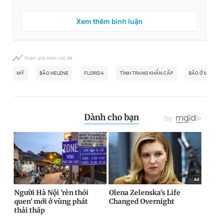
Xem thêm bình luận
Khám phá thêm chủ đề
MỸ
BÃO HELENE
FLORIDA
TÌNH TRẠNG KHẨN CẤP
BÃO Ở MỸ