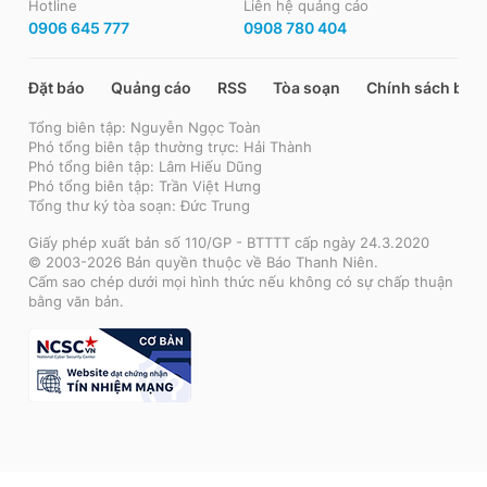
Hotline
Liên hệ quảng cáo
0906 645 777
0908 780 404
Đặt báo
Quảng cáo
RSS
Tòa soạn
Chính sách bảo
Tổng biên tập: Nguyễn Ngọc Toàn
Phó tổng biên tập thường trực: Hải Thành
Phó tổng biên tập: Lâm Hiếu Dũng
Phó tổng biên tập: Trần Việt Hưng
Tổng thư ký tòa soạn: Đức Trung
Giấy phép xuất bản số 110/GP - BTTTT cấp ngày 24.3.2020
© 2003-2026 Bản quyền thuộc về Báo Thanh Niên.
Cấm sao chép dưới mọi hình thức nếu không có sự chấp thuận
bằng văn bản.