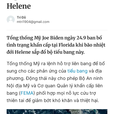
Helene
Chuyên mục khác
Tin đã xem
Chào ngày mới
Tin 24h
Trí Đỗ
mtri1904@gmail.com
Đăng xuất
Tin thị trường
Tin 360
Tổng thống Mỹ Joe Biden ngày 24.9 ban bố
tình trạng khẩn cấp tại Florida khi bão nhiệt
Video
Magazine
đới Helene sắp đổ bộ tiểu bang này.
Tổng thống Mỹ ra lệnh hỗ trợ liên bang để bổ
Sản phẩm khác
sung cho các phản ứng của
tiểu bang
và địa
Tiện ích
Bạn cần biết
phương. Động thái này cho phép Bộ An ninh
Nội địa Mỹ và Cơ quan Quản lý khẩn cấp liên
bang (
FEMA
) phối hợp mọi nỗ lực cứu trợ
Thông tin tòa soạn
Liên hệ quảng cáo
thiên tai để giảm bớt khó khăn và thiệt hại.