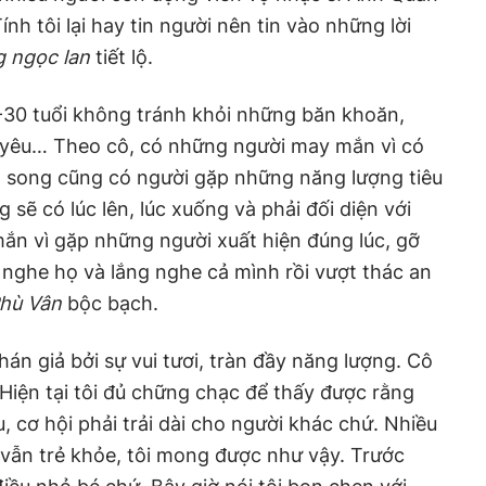
ính tôi lại hay tin người nên tin vào những lời
 ngọc lan
tiết lộ.
8-30 tuổi không tránh khỏi những băn khoăn,
h yêu… Theo cô, có những người may mắn vì có
h song cũng có người gặp những năng lượng tiêu
 sẽ có lúc lên, lúc xuống và phải đối diện với
ắn vì gặp những người xuất hiện đúng lúc, gỡ
g nghe họ và lắng nghe cả mình rồi vượt thác an
Phù Vân
bộc bạch.
án giả bởi sự vui tươi, tràn đầy năng lượng. Cô
"Hiện tại tôi đủ chững chạc để thấy được rằng
, cơ hội phải trải dài cho người khác chứ. Nhiều
 vẫn trẻ khỏe, tôi mong được như vậy. Trước