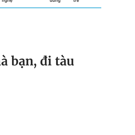
nghệ
dùng
trẻ
 bạn, đi tàu