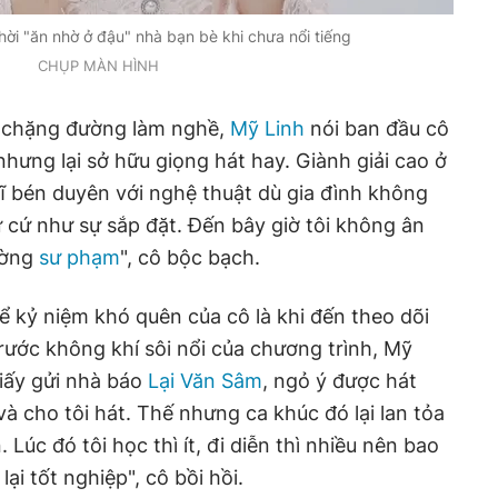
thời "ăn nhờ ở đậu" nhà bạn bè khi chưa nổi tiếng
CHỤP MÀN HÌNH
 chặng đường làm nghề,
Mỹ Linh
nói ban đầu cô
hưng lại sở hữu giọng hát hay. Giành giải cao ở
sĩ bén duyên với nghệ thuật dù gia đình không
hứ cứ như sự sắp đặt. Đến bây giờ tôi không ân
ường
sư phạm
", cô bộc bạch.
ể kỷ niệm khó quên của cô là khi đến theo dõi
 trước không khí sôi nổi của chương trình, Mỹ
giấy gửi nhà báo
Lại Văn Sâm
, ngỏ ý được hát
à cho tôi hát. Thế nhưng ca khúc đó lại lan tỏa
. Lúc đó tôi học thì ít, đi diễn thì nhiều nên bao
ại tốt nghiệp", cô bồi hồi.