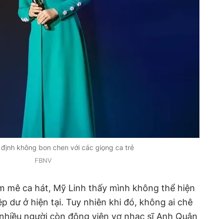
định không bon chen với các giọng ca trẻ
FBNV
m mê ca hát, Mỹ Linh thấy mình không thể hiện
ệp dư ở hiện tại. Tuy nhiên khi đó, không ai chê
 nhiều người còn động viên vợ nhạc sĩ Anh Quân