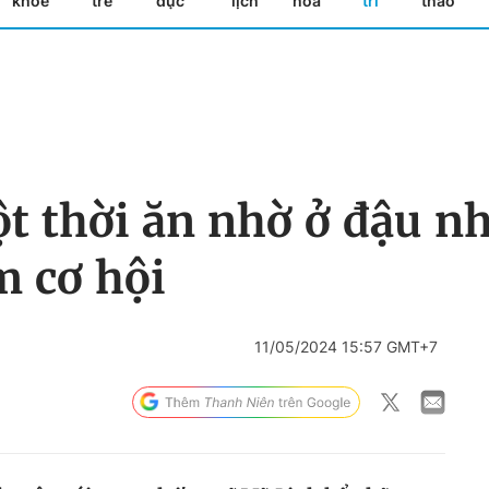
khỏe
trẻ
dục
lịch
hóa
trí
thao
 thời ăn nhờ ở đậu nhà
m cơ hội
11/05/2024 15:57 GMT+7