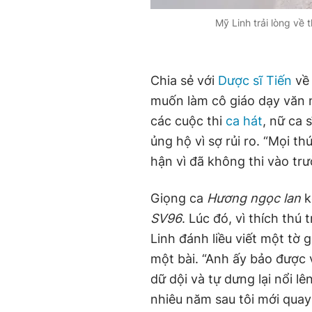
Mỹ Linh trải lòng về 
Chia sẻ với
Dược sĩ Tiến
về
muốn làm cô giáo dạy văn n
các cuộc thi
ca hát
, nữ ca 
ủng hộ vì sợ rủi ro. “Mọi t
hận vì đã không thi vào tr
Giọng ca
Hương ngọc lan
k
SV96
. Lúc đó, vì thích thú
Linh đánh liều viết một tờ 
một bài. “Anh ấy bảo được v
dữ dội và tự dưng lại nổi lên
nhiêu năm sau tôi mới quay l