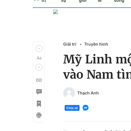
trị
sự
giới
tế
sống
Giải trí
Truyền hình
Mỹ Linh một
vào Nam tì
Thạch Anh
Chia sẻ