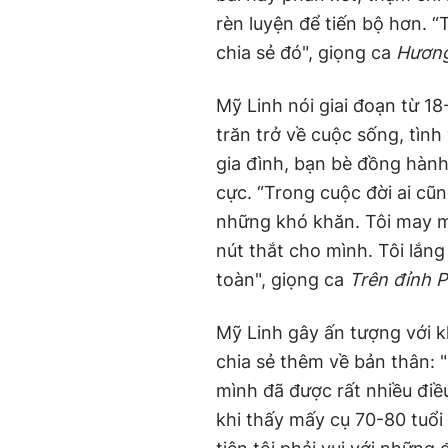
rèn luyện để tiến bộ hơn. “T
chia sẻ đó", giọng ca
Hương
Mỹ Linh nói giai đoạn từ 1
trăn trở về cuộc sống, tìn
gia đình, bạn bè đồng hàn
cực. “Trong cuộc đời ai cũng
những khó khăn. Tôi may m
nút thắt cho mình. Tôi lắn
toàn", giọng ca
Trên đỉnh 
Mỹ Linh gây ấn tượng với kh
chia sẻ thêm về bản thân: 
mình đã được rất nhiều điều
khi thấy mấy cụ 70-80 tuổi