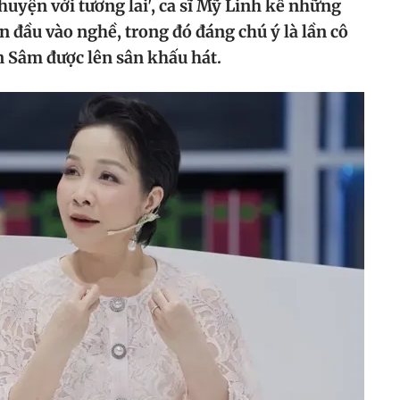
uyện với tương lai', ca sĩ Mỹ Linh kể những
 đầu vào nghề, trong đó đáng chú ý là lần cô
n Sâm được lên sân khấu hát.