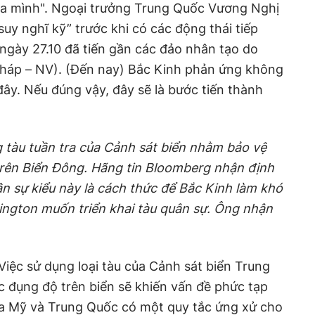
của mình". Ngoại trưởng Trung Quốc Vương Nghị
uy nghĩ kỹ” trước khi có các động thái tiếp
 ngày 27.10 đã tiến gần các đảo nhân tạo do
háp – NV). (Đến nay) Bắc Kinh phản ứng không
ây. Nếu đúng vậy, đây sẽ là bước tiến thành
 tàu tuần tra của Cảnh sát biển nhằm bảo vệ
trên Biển Đông. Hãng tin Bloomberg nhận định
n sự kiểu này là cách thức để Bắc Kinh làm khó
ngton muốn triển khai tàu quân sự. Ông nhận
Việc sử dụng loại tàu của Cảnh sát biển Trung
c đụng độ trên biển sẽ khiến vấn đề phức tạp
ữa Mỹ và Trung Quốc có một quy tắc ứng xử cho