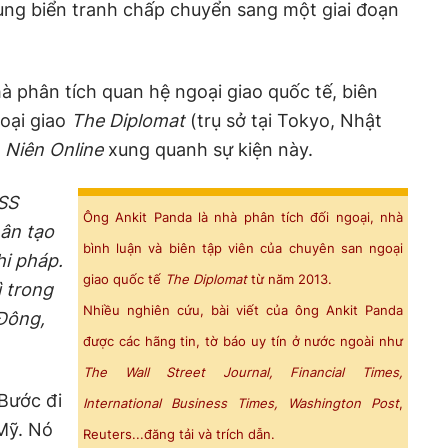
ùng biển tranh chấp chuyển sang một giai đoạn
à phân tích quan hệ ngoại giao quốc tế, biên
oại giao
The Diplomat
(trụ sở tại Tokyo, Nhật
 Niên Online
xung quanh sự kiện này.
USS
Ông Ankit Panda là nhà phân tích đối ngoại, nhà
hân tạo
bình luận và biên tập viên của chuyên san ngoại
i pháp.
giao quốc tế
The Diplomat
từ năm 2013.
ì trong
Nhiều nghiên cứu, bài viết của ông Ankit Panda
 Đông,
được các hãng tin, tờ báo uy tín ở nước ngoài như
The Wall Street Journal, Financial Times,
Bước đi
International Business Times, Washington Post
,
 Mỹ. Nó
Reuters...đăng tải và trích dẫn.