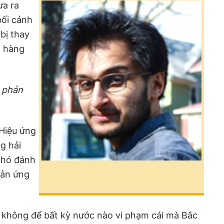
ưa ra
bối cảnh
bị thay
o hàng
 phản
Hiệu ứng
g hải
khó đánh
hản ứng
 không để bất kỳ nước nào vi phạm cái mà Bắc