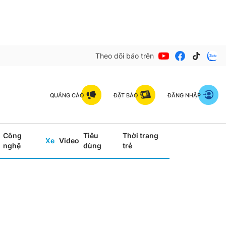
Theo dõi báo trên
QUẢNG CÁO
ĐẶT BÁO
ĐĂNG NHẬP
Công
Tiêu
Thời trang
Xe
Video
nghệ
dùng
trẻ