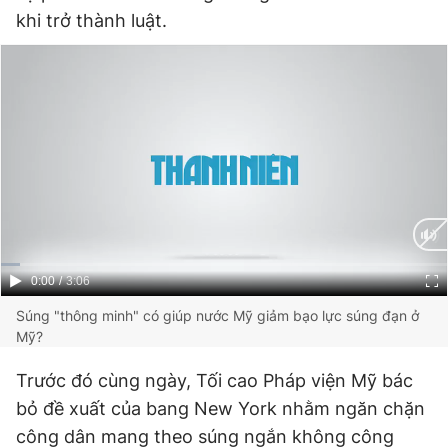
khi trở thành luật.
Current
0:00
/
Duration
3:06
Time
Súng "thông minh" có giúp nước Mỹ giảm bạo lực súng đạn ở
Mỹ?
Trước đó cùng ngày, Tối cao Pháp viện Mỹ bác
bỏ đề xuất của bang New York nhằm ngăn chặn
công dân mang theo súng ngắn không công