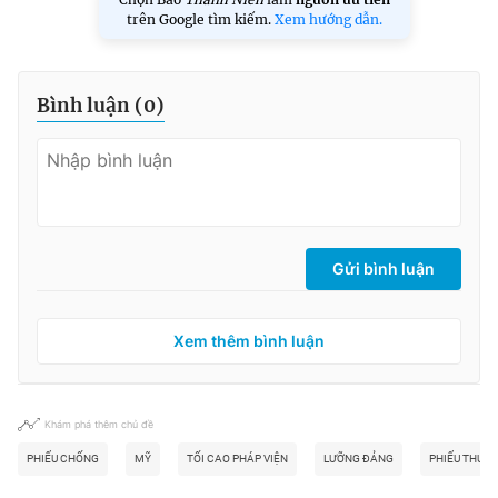
trên Google tìm kiếm.
Xem hướng dẫn.
Bình luận (
0
)
Gửi bình luận
Xem thêm bình luận
Khám phá thêm chủ đề
PHIẾU CHỐNG
MỸ
TỐI CAO PHÁP VIỆN
LƯỠNG ĐẢNG
PHIẾU THUẬ