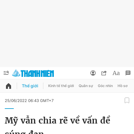
Thế giới
Kinh tế thế giới
Quân sự
Góc nhìn
Hồ sơ
QUẢNG CÁO
ĐẶT BÁO
25/06/2022 06:43 GMT+7
Thông tin tài khoản
Mỹ vẫn chia rẽ về vấn đề
Đổi mật khẩu
Chuyên mục
Tin đã lưu