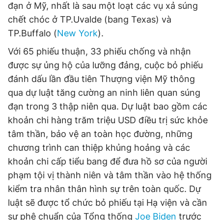
đạn ở Mỹ, nhất là sau một loạt các vụ xả súng
Giấy phép xuất bản số 110/GP - BTTTT cấp ngày 24.3.2020
chết chóc ở TP.Uvalde (bang Texas) và
© 2003-2026 Bản quyền thuộc về Báo Thanh Niên. Cấm sao
chép dưới mọi hình thức nếu không có sự chấp thuận bằng văn
TP.Buffalo (
New York
).
bản. Phát triển bởi ePi Technologies, JSC.
Với 65 phiếu thuận, 33 phiếu chống và nhận
được sự ủng hộ của lưỡng đảng, cuộc bỏ phiếu
đánh dấu lần đầu tiên Thượng viện Mỹ thông
qua dự luật tăng cường an ninh liên quan súng
đạn trong 3 thập niên qua. Dự luật bao gồm các
khoản chi hàng trăm triệu USD điều trị sức khỏe
tâm thần, bảo vệ an toàn học đường, những
chương trình can thiệp khủng hoảng và các
khoản chi cấp tiểu bang để đưa hồ sơ của người
phạm tội vị thành niên và tâm thần vào hệ thống
kiểm tra nhân thân hình sự trên toàn quốc. Dự
luật sẽ được tổ chức bỏ phiếu tại Hạ viện và cần
sự phê chuẩn của Tổng thống
Joe Biden
trước