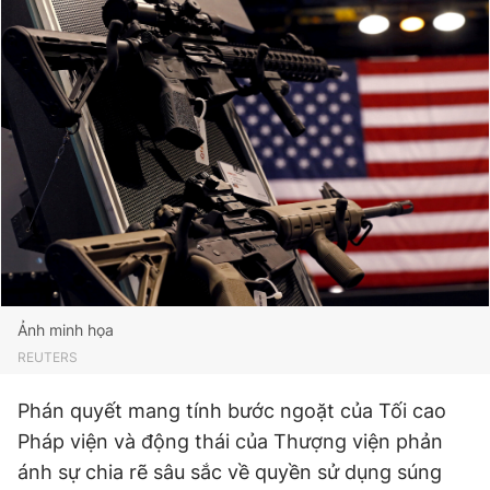
Đọc Thanh Niên trên điện thoại
Theo dõi báo trên
Hotline
Liên hệ quảng cáo
0906 645 777
0908 780 404
Ảnh minh họa
Đặt báo
Quảng cáo
RSS
Tòa soạn
Chính sách bảo
REUTERS
Tổng biên tập: Nguyễn Ngọc Toàn
Phán quyết mang tính bước ngoặt của Tối cao
Phó tổng biên tập thường trực: Hải Thành
Phó tổng biên tập: Lâm Hiếu Dũng
Pháp viện và động thái của Thượng viện phản
Phó tổng biên tập: Trần Việt Hưng
ánh sự chia rẽ sâu sắc về quyền sử dụng súng
Tổng thư ký tòa soạn: Đức Trung