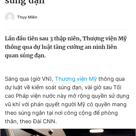
súng đạn
Chuyên mục khác
Tin đã xem
Thụy Miên
Chào ngày mới
Tin 24h
Đăng xuất
Lần đầu tiên sau 3 thập niên, Thượng viện Mỹ
Tin thị trường
Tin 360
thông qua dự luật tăng cường an ninh liên
quan súng đạn.
Video
Magazine
Sáng qua (giờ VN),
Thượng viện Mỹ
thông qua
Sản phẩm khác
dự luật về kiểm soát súng đạn, vài giờ sau Tối
Tiện ích
Bạn cần biết
cao Pháp viện nước này mở rộng quyền sử dụng
vũ khí với phán quyết người Mỹ có quyền mang
Thông tin tòa soạn
Liên hệ quảng cáo
theo súng ngắn tại nơi công cộng để phòng
thân, theo Đài CNN.