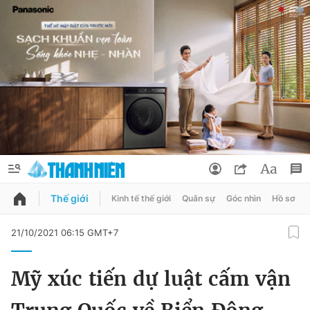
Thế giới
Kinh tế thế giới
Quân sự
Góc nhìn
Hồ sơ
QUẢNG CÁO
ĐẶT BÁO
21/10/2021 06:15 GMT+7
Thông tin tài khoản
Mỹ xúc tiến dự luật cấm vận
Đổi mật khẩu
Chuyên mục
Tin đã lưu