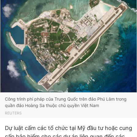
Giấy phép xuất bản số 110/GP - BTTTT cấp ngày 24.3.2020
© 2003-2026 Bản quyền thuộc về Báo Thanh Niên. Cấm sao
chép dưới mọi hình thức nếu không có sự chấp thuận bằng văn
bản. Phát triển bởi ePi Technologies, JSC.
Công trình phi pháp của Trung Quốc trên đảo Phú Lâm trong
quần đảo Hoàng Sa thuộc chủ quyền Việt Nam
REUTERS
Dự luật cấm các tổ chức tại Mỹ đầu tư hoặc cung
cấp bảo hiểm cho các dự án liên quan đến các