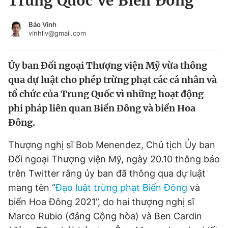
Trung Quốc về Biển Đông
Chuyên mục khác
Tin đã xem
Bảo Vinh
vinhliv@gmail.com
Chào ngày mới
Tin 24h
Đăng xuất
Ủy ban Đối ngoại Thượng viện Mỹ vừa thông
Tin thị trường
Tin 360
qua dự luật cho phép trừng phạt các cá nhân và
tổ chức của Trung Quốc vì những hoạt động
Video
Magazine
phi pháp liên quan Biển Đông và biển Hoa
Đông.
Sản phẩm khác
Thượng nghị sĩ Bob Menendez, Chủ tịch Ủy ban
Tiện ích
Bạn cần biết
Đối ngoại Thượng viện Mỹ, ngày 20.10 thông báo
trên Twitter rằng ủy ban đã thông qua dự luật
Thông tin tòa soạn
Liên hệ quảng cáo
mang tên “
Đạo luật trừng phạt Biển Đông
và
biển Hoa Đông 2021”, do hai thượng nghị sĩ
Marco Rubio (đảng Cộng hòa) và Ben Cardin