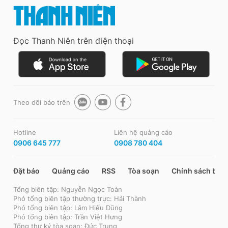
Đọc Thanh Niên trên điện thoại
Theo dõi báo trên
Hotline
Liên hệ quảng cáo
0906 645 777
0908 780 404
Đặt báo
Quảng cáo
RSS
Tòa soạn
Chính sách bảo
Tổng biên tập: Nguyễn Ngọc Toàn
Phó tổng biên tập thường trực: Hải Thành
Phó tổng biên tập: Lâm Hiếu Dũng
Phó tổng biên tập: Trần Việt Hưng
Tổng thư ký tòa soạn: Đức Trung