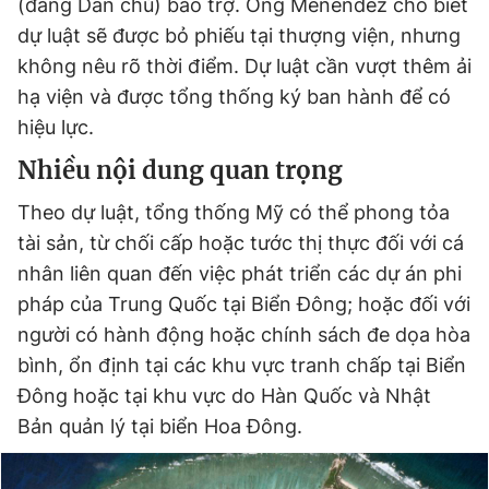
(đảng Dân chủ) bảo trợ. Ông Menendez cho biết
dự luật sẽ được bỏ phiếu tại thượng viện, nhưng
không nêu rõ thời điểm. Dự luật cần vượt thêm ải
Đọc Thanh Niên trên điện thoại
hạ viện và được tổng thống ký ban hành để có
hiệu lực.
Nhiều nội dung quan trọng
Theo dõi báo trên
Theo dự luật, tổng thống Mỹ có thể phong tỏa
tài sản, từ chối cấp hoặc tước thị thực đối với cá
nhân liên quan đến việc phát triển các dự án phi
Hotline
Liên hệ quảng cáo
0906 645 777
0908 780 404
pháp của Trung Quốc tại Biển Đông; hoặc đối với
người có hành động hoặc chính sách đe dọa hòa
Đặt báo
Quảng cáo
RSS
Tòa soạn
Chính sách bảo
bình, ổn định tại các khu vực tranh chấp tại Biển
Đông hoặc tại khu vực do Hàn Quốc và Nhật
Tổng biên tập: Nguyễn Ngọc Toàn
Phó tổng biên tập thường trực: Hải Thành
Bản quản lý tại biển Hoa Đông.
Phó tổng biên tập: Lâm Hiếu Dũng
Phó tổng biên tập: Trần Việt Hưng
Tổng thư ký tòa soạn: Đức Trung