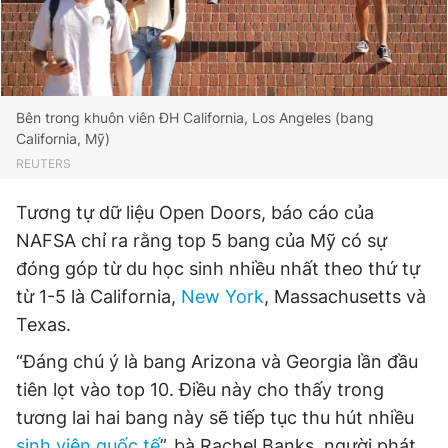
Giấy phép xuất bản số 110/GP - BTTTT cấp ngày 24.3.2020
© 2003-2026 Bản quyền thuộc về Báo Thanh Niên. Cấm sao
chép dưới mọi hình thức nếu không có sự chấp thuận bằng văn
bản. Phát triển bởi ePi Technologies, JSC.
Bên trong khuôn viên ĐH California, Los Angeles (bang
California, Mỹ)
REUTERS
Tương tự dữ liệu Open Doors, báo cáo của
NAFSA chỉ ra rằng top 5 bang của Mỹ có sự
đóng góp từ du học sinh nhiều nhất theo thứ tự
từ 1-5 là California,
New York
, Massachusetts và
Texas.
“Đáng chú ý là bang Arizona và Georgia lần đầu
tiên lọt vào top 10. Điều này cho thấy trong
tương lai hai bang này sẽ tiếp tục thu hút nhiều
sinh viên quốc tế
”, bà Rachel Banks, người phát