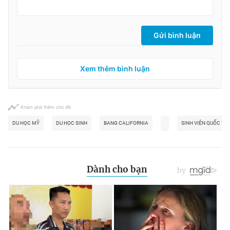
Gửi bình luận
Xem thêm bình luận
Khám phá thêm chủ đề
DU HỌC MỸ
DU HỌC SINH
BANG CALIFORNIA
SINH VIÊN QUỐC TẾ