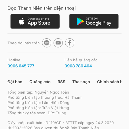
Đọc Thanh Niên trên điện thoại
Theo dõi báo trên
Hotline
Liên hệ quảng cáo
0906 645 777
0908 780 404
Đặt báo
Quảng cáo
RSS
Tòa soạn
Chính sách bảo
Tổng biên tập: Nguyễn Ngọc Toàn
Phó tổng biên tập thường trực: Hải Thành
Phó tổng biên tập: Lâm Hiếu Dũng
Phó tổng biên tập: Trần Việt Hưng
Tổng thư ký tòa soạn: Đức Trung
Giấy phép xuất bản số 110/GP - BTTTT cấp ngày 24.3.2020
© 2003-2026 Bản quyền thuộc về Báo Thanh Niên.