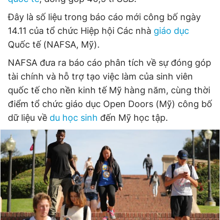
Đây là số liệu trong báo cáo mới công bố ngày
14.11 của tổ chức Hiệp hội Các nhà
giáo dục
Đọc Thanh Niên trên điện thoại
Quốc tế (NAFSA, Mỹ).
NAFSA đưa ra báo cáo phân tích về sự đóng góp
tài chính và hỗ trợ tạo việc làm của sinh viên
quốc tế cho nền kinh tế Mỹ hàng năm, cùng thời
Theo dõi báo trên
điểm tổ chức giáo dục Open Doors (Mỹ) công bố
dữ liệu về
du học sinh
đến Mỹ học tập.
Hotline
Liên hệ quảng cáo
0906 645 777
0908 780 404
Đặt báo
Quảng cáo
RSS
Tòa soạn
Chính sách bảo
Tổng biên tập: Nguyễn Ngọc Toàn
Phó tổng biên tập thường trực: Hải Thành
Phó tổng biên tập: Lâm Hiếu Dũng
Phó tổng biên tập: Trần Việt Hưng
Tổng thư ký tòa soạn: Đức Trung