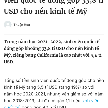
viên quốc tế đóng góp 33,8 tỉ
Chuyên mục khác
USD cho nền kinh tế Mỹ
Tin đã xem
Chào ngày mới
Tin 24h
Đăng xuất
Thuận Hòa
Tin thị trường
Tin 360
Trong năm học 2021-2022, sinh viên quốc tế
Video
Magazine
đóng góp khoảng 33,8 tỉ USD cho nền kinh tế
Mỹ, riêng bang California là cao nhất với 5,4 tỉ
USD.
Sản phẩm khác
Tiện ích
Bạn cần biết
Tổng số tiền sinh viên quốc tế đóng góp cho nền
kinh tế Mỹ tăng 5,5 tỉ USD (tăng 19%) so với
Thông tin tòa soạn
Liên hệ quảng cáo
năm học 2020-2021, nhưng vẫn giảm so với năm
học 2018-2019, khi đó có gần 1,1 triệu
sinh viên
quốc tế
, đóng góp 40,5 tỉ USD.