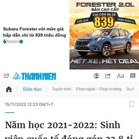
Subaru Forester với mức giá
hấp dẫn chỉ từ 839 triệu đồng
Subaru
Giáo dục
Tuyển sinh
Chọn nghề - Chọn trường
Du học
QUẢNG CÁO
ĐẶT BÁO
15/11/2022 12:23 GMT+7
Thông tin tài khoản
Năm học 2021-2022: Sinh
Đổi mật khẩu
Chuyên mục
Tin đã lưu