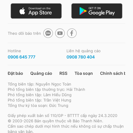
Theo dõi báo trên
Hotline
Liên hệ quảng cáo
0906 645 777
0908 780 404
Đặt báo
Quảng cáo
RSS
Tòa soạn
Chính sách bảo
Tổng biên tập: Nguyễn Ngọc Toàn
Phó tổng biên tập thường trực: Hải Thành
Phó tổng biên tập: Lâm Hiếu Dũng
Phó tổng biên tập: Trần Việt Hưng
Tổng thư ký tòa soạn: Đức Trung
Giấy phép xuất bản số 110/GP - BTTTT cấp ngày 24.3.2020
© 2003-2026 Bản quyền thuộc về Báo Thanh Niên.
Cấm sao chép dưới mọi hình thức nếu không có sự chấp thuận
bằng văn bản.