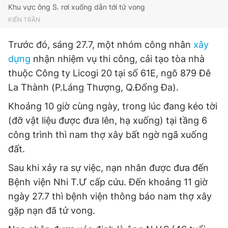
Khu vực ông S. rơi xuống dẫn tới tử vong
KIẾN TRẦN
Đọc Thanh Niên trên điện thoại
Trước đó, sáng 27.7, một nhóm công nhân
xây
dựng
nhận nhiệm vụ thi công, cải tạo tòa nhà
thuộc Công ty Licogi 20 tại số 61E, ngõ 879 Đê
La Thành (P.Láng Thượng, Q.Đống Đa).
Theo dõi báo trên
Khoảng 10 giờ cùng ngày, trong lúc đang kéo tời
(đỡ vật liệu được đưa lên, hạ xuống) tại tầng 6
Hotline
Liên hệ quảng cáo
công trình thì nam thợ xây bất ngờ ngã xuống
0906 645 777
0908 780 404
đất.
Đặt báo
Quảng cáo
RSS
Tòa soạn
Chính sách bảo
Sau khi xảy ra sự việc, nạn nhân được đưa đến
Bệnh viện Nhi T.Ư cấp cứu. Đến khoảng 11 giờ
Tổng biên tập: Nguyễn Ngọc Toàn
Phó tổng biên tập thường trực: Hải Thành
ngày 27.7 thì bệnh viện thông báo nam thợ xây
Phó tổng biên tập: Lâm Hiếu Dũng
gặp nạn đã tử vong.
Phó tổng biên tập: Trần Việt Hưng
Tổng thư ký tòa soạn: Đức Trung