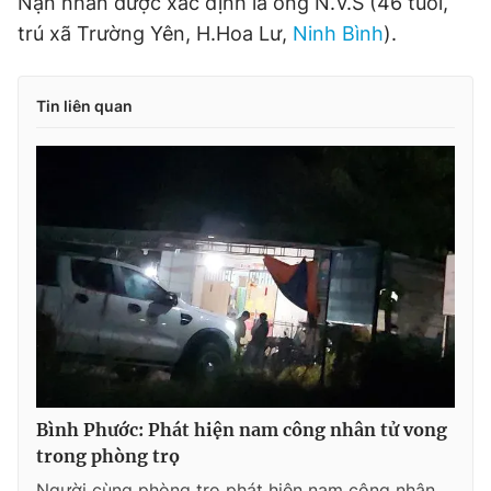
Nạn nhân được xác định là ông N.V.S (46 tuổi,
Giấy phép xuất bản số 110/GP - BTTTT cấp ngày 24.3.2020
trú xã Trường Yên, H.Hoa Lư,
Ninh Bình
).
© 2003-2026 Bản quyền thuộc về Báo Thanh Niên. Cấm sao
chép dưới mọi hình thức nếu không có sự chấp thuận bằng văn
bản. Phát triển bởi ePi Technologies, JSC.
Tin liên quan
Bình Phước: Phát hiện nam công nhân tử vong
trong phòng trọ
Người cùng phòng trọ phát hiện nam công nhân