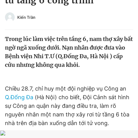
từ tầng 6 công trình
Chuyên mục khác
Tin đã xem
Kiến Trần
Chào ngày mới
Tin 24h
Đăng xuất
Trong lúc làm việc trên tầng 6, nam thợ xây bất
Tin thị trường
Tin 360
ngờ ngã xuống dưới. Nạn nhân được đưa vào
Bệnh viện Nhi T.Ư (Q.Đống Đa, Hà Nội ) cấp
Video
Magazine
cứu nhưng không qua khỏi.
Sản phẩm khác
Chiều 28.7, chỉ huy một đội nghiệp vụ Công an
Tiện ích
Bạn cần biết
Q.Đống Đa
(Hà Nội) cho biết, Đội Cảnh sát hình
sự Công an quận này đang điều tra, làm rõ
Thông tin tòa soạn
Liên hệ quảng cáo
nguyên nhân một nam thợ xây rơi từ tầng 6 tòa
nhà trên địa bàn xuống dẫn tới tử vong.