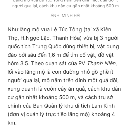
người qua lại, cách khu dân cư gần nhất khoảng 500 m
Giấy phép xuất bản số 110/GP - BTTTT cấp ngày 24.3.2020
© 2003-2026 Bản quyền thuộc về Báo Thanh Niên. Cấm sao
ẢNH: MINH HẢI
chép dưới mọi hình thức nếu không có sự chấp thuận bằng văn
bản. Phát triển bởi ePi Technologies, JSC.
Như lăng mộ vua Lê Túc Tông (tại xã Kiên
Thọ, H.Ngọc Lặc, Thanh Hóa) vừa bị 3 người
quốc tịch Trung Quốc dùng thiết bị, vật dụng
đào bới sâu đến 1,6 m để tìm cổ vật, đồ vật
hôm 3.5. Theo quan sát của PV
Thanh Niên
,
lối vào lăng mộ là con đường nhỏ gồ ghề ít
người qua lại, mộ nằm trên đỉnh một quả đồi,
xung quanh là vườn cây ăn quả, cách khu dân
cư gần nhất khoảng 500 m, và cách trụ sở
chính của Ban Quản lý khu di tích Lam Kinh
(đơn vị quản lý trực tiếp lăng mộ) khoảng 4
km.