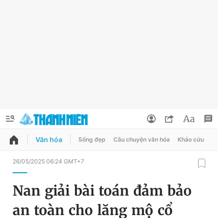
Văn hóa
Sống đẹp
Câu chuyện văn hóa
Khảo cứu
X
QUẢNG CÁO
ĐẶT BÁO
26/05/2025 06:24 GMT+7
Thông tin tài khoản
Nan giải bài toán đảm bảo
Đổi mật khẩu
Chuyên mục
an toàn cho lăng mộ cổ
Tin đã lưu