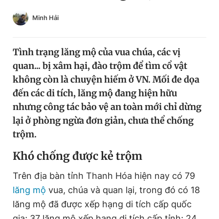
Chuyên mục khác
Minh Hải
Tin đã xem
Chào ngày mới
Tin 24h
Đăng xuất
Tình trạng lăng mộ của vua chúa, các vị
Tin thị trường
Tin 360
quan... bị xâm hại, đào trộm để tìm cổ vật
không còn là chuyện hiếm ở VN. Mối đe dọa
đến các di tích, lăng mộ đang hiện hữu
Video
Magazine
nhưng công tác bảo vệ an toàn mới chỉ dừng
lại ở phòng ngừa đơn giản, chưa thể chống
Sản phẩm khác
trộm.
Tiện ích
Bạn cần biết
Khó chống được kẻ trộm
Trên địa bàn tỉnh Thanh Hóa hiện nay có 79
Thông tin tòa soạn
Liên hệ quảng cáo
lăng mộ
vua, chúa và quan lại, trong đó có 18
lăng mộ đã được xếp hạng di tích cấp quốc
gia; 37 lăng mộ xếp hạng di tích cấp tỉnh; 24