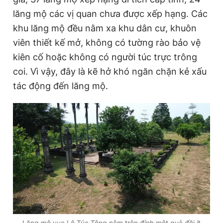
lăng mộ các vị quan chưa được xếp hạng. Các
khu lăng mộ đều nằm xa khu dân cư, khuôn
Đọc Thanh Niên trên điện thoại
viên thiết kế mở, không có tường rào bảo vệ
kiên cố hoặc không có người túc trực trông
coi. Vì vậy, đây là kẽ hở khó ngăn chặn kẻ xấu
tác động đến lăng mộ.
Theo dõi báo trên
Hotline
Liên hệ quảng cáo
0906 645 777
0908 780 404
Đặt báo
Quảng cáo
RSS
Tòa soạn
Chính sách bảo
Tổng biên tập: Nguyễn Ngọc Toàn
Phó tổng biên tập thường trực: Hải Thành
Phó tổng biên tập: Lâm Hiếu Dũng
Phó tổng biên tập: Trần Việt Hưng
Tổng thư ký tòa soạn: Đức Trung
Lăng mộ vua Lê Túc Tông nằm trên đỉnh một quả đồi ít