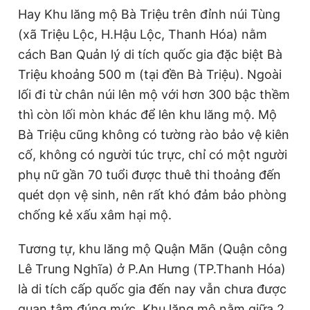
Hay Khu lăng mộ Bà Triệu trên đỉnh núi Tùng
(xã Triệu Lộc, H.Hậu Lộc, Thanh Hóa) nằm
cách Ban Quản lý di tích quốc gia đặc biệt Bà
Triệu khoảng 500 m (tại đền Bà Triệu). Ngoài
lối đi từ chân núi lên mộ với hơn 300 bậc thềm
thì còn lối mòn khác để lên khu lăng mộ. Mộ
Bà Triệu cũng không có tường rào bảo vệ kiên
cố, không có người túc trực, chỉ có một người
phụ nữ gần 70 tuổi được thuê thi thoảng đến
quét dọn vệ sinh, nên rất khó đảm bảo phòng
chống kẻ xấu xâm hại mộ.
Tương tự, khu lăng mộ Quận Mãn (Quận công
Lê Trung Nghĩa) ở P.An Hưng (TP.Thanh Hóa)
là di tích cấp quốc gia đến nay vẫn chưa được
quan tâm đúng mức. Khu lăng mộ nằm giữa 2