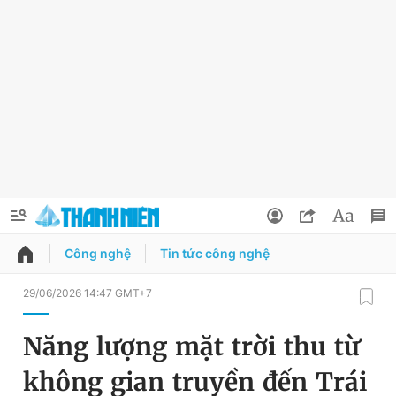
Công nghệ
Tin tức công nghệ
QUẢNG CÁO
ĐẶT BÁO
29/06/2026 14:47 GMT+7
Thông tin tài khoản
Năng lượng mặt trời thu từ
Đổi mật khẩu
Chuyên mục
không gian truyền đến Trái
Tin đã lưu