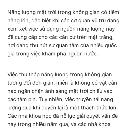
Giấy phép xuất bản số 110/GP - BTTTT cấp ngày 24.3.2020
© 2003-2026 Bản quyền thuộc về Báo Thanh Niên. Cấm sao
Năng lượng mặt trời trong không gian có tiềm
chép dưới mọi hình thức nếu không có sự chấp thuận bằng văn
năng lớn, đặc biệt khi các cơ quan vũ trụ đang
bản. Phát triển bởi ePi Technologies, JSC.
xem xét việc sử dụng nguồn năng lượng này
để cung cấp cho các căn cứ trên mặt trăng,
nơi đang thu hút sự quan tâm của nhiều quốc
gia trong việc khám phá nguồn nước.
Việc thu thập năng lượng trong không gian
tương đối đơn giản, miễn là không có vật cản
nào ngăn chặn ánh sáng mặt trời chiếu vào
các tấm pin. Tuy nhiên, việc truyền tải năng
lượng qua khí quyển lại là một thách thức lớn.
Các nhà khoa học đã nỗ lực giải quyết vấn đề
này trong nhiều năm qua, và các nhà khoa