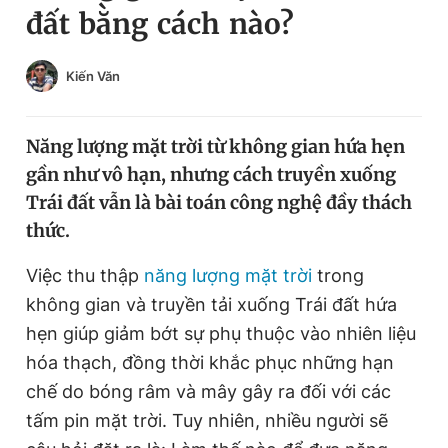
đất bằng cách nào?
Chuyên mục khác
Tin đã xem
Chào ngày mới
Tin 24h
Kiến Văn
Đăng xuất
Tin thị trường
Tin 360
Năng lượng mặt trời từ không gian hứa hẹn
gần như vô hạn, nhưng cách truyền xuống
Video
Magazine
Trái đất vẫn là bài toán công nghệ đầy thách
thức.
Sản phẩm khác
Việc thu thập
năng lượng mặt trời
trong
không gian và truyền tải xuống Trái đất hứa
Tiện ích
Bạn cần biết
hẹn giúp giảm bớt sự phụ thuộc vào nhiên liệu
hóa thạch, đồng thời khắc phục những hạn
Thông tin tòa soạn
Liên hệ quảng cáo
chế do bóng râm và mây gây ra đối với các
tấm pin mặt trời. Tuy nhiên, nhiều người sẽ