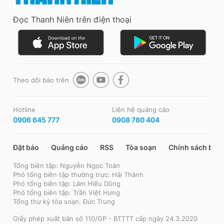
Đọc Thanh Niên trên điện thoại
Theo dõi báo trên
Hotline
Liên hệ quảng cáo
0906 645 777
0908 780 404
Đặt báo
Quảng cáo
RSS
Tòa soạn
Chính sách bảo
Tổng biên tập: Nguyễn Ngọc Toàn
Phó tổng biên tập thường trực: Hải Thành
Phó tổng biên tập: Lâm Hiếu Dũng
Phó tổng biên tập: Trần Việt Hưng
Tổng thư ký tòa soạn: Đức Trung
Giấy phép xuất bản số 110/GP - BTTTT cấp ngày 24.3.2020