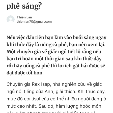
phê sáng?
Chuyên mục khác
Tin đã xem
Chào ngày mới
Tin 24h
Thiên Lan
thienlan70@gmail.com
Đăng xuất
Tin thị trường
Tin 360
Nếu việc đầu tiên bạn làm vào buổi sáng ngay
khi thức dậy là uống cà phê, bạn nên xem lại.
Video
Magazine
Một chuyên gia về giấc ngủ tiết lộ rằng nếu
bạn trì hoãn một thời gian sau khi thức dậy
rồi hãy uống cà phê thì lợi ích gặt hái được sẽ
Sản phẩm khác
đạt được tốt hơn.
Tiện ích
Bạn cần biết
Chuyên gia Rex Isap, nhà nghiên cứu về giấc
ngủ nổi tiếng của Anh, giải thích: Khi thức dậy,
Thông tin tòa soạn
Liên hệ quảng cáo
mức độ cortisol của cơ thể nhiều người đang ở
mức cao nhất. Sau đó, hàm lượng hoóc môn