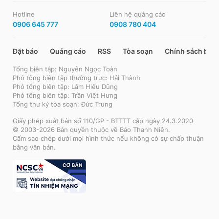
Hotline
Liên hệ quảng cáo
0906 645 777
0908 780 404
Đặt báo
Quảng cáo
RSS
Tòa soạn
Chính sách bảo
Tổng biên tập: Nguyễn Ngọc Toàn
Phó tổng biên tập thường trực: Hải Thành
Phó tổng biên tập: Lâm Hiếu Dũng
Phó tổng biên tập: Trần Việt Hưng
Tổng thư ký tòa soạn: Đức Trung
Giấy phép xuất bản số 110/GP - BTTTT cấp ngày 24.3.2020
© 2003-2026 Bản quyền thuộc về Báo Thanh Niên.
Cấm sao chép dưới mọi hình thức nếu không có sự chấp thuận
bằng văn bản.