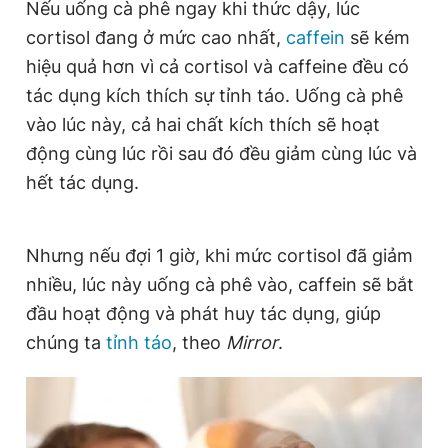
Nếu uống cà phê ngay khi thức dậy, lúc
Giấy phép xuất bản số 110/GP - BTTTT cấp ngày 24.3.2020
cortisol đang ở mức cao nhất,
caffein
sẽ kém
© 2003-2026 Bản quyền thuộc về Báo Thanh Niên. Cấm sao
chép dưới mọi hình thức nếu không có sự chấp thuận bằng văn
hiệu quả hơn vì cả cortisol và caffeine đều có
bản. Phát triển bởi ePi Technologies, JSC.
tác dụng kích thích sự tỉnh táo. Uống cà phê
vào lúc này, cả hai chất kích thích sẽ hoạt
động cùng lúc rồi sau đó đều giảm cùng lúc và
hết tác dụng.
Nhưng nếu đợi 1 giờ, khi mức cortisol đã giảm
nhiều, lúc này uống cà phê vào, caffein sẽ bắt
đầu hoạt động và phát huy tác dụng, giúp
chúng ta
tỉnh táo
, theo
Mirror
.