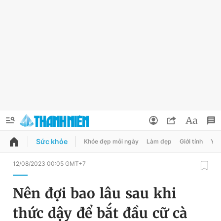
Sức khỏe
Khỏe đẹp mỗi ngày
Làm đẹp
Giới tính
Y t
QUẢNG CÁO
ĐẶT BÁO
12/08/2023 00:05 GMT+7
Thông tin tài khoản
Nên đợi bao lâu sau khi
Đổi mật khẩu
Chuyên mục
thức dậy để bắt đầu cữ cà
Tin đã lưu