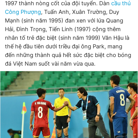
1997 thành nòng cốt của đội tuyển. Dàn
cầu thủ
Công Phượng
, Tuấn Anh, Xuân Trường, Duy
Mạnh (sinh năm 1995) đan xen với lứa Quang
Đọc Thanh Niên trên điện thoại
Hải, Đình Trọng, Tiến Linh (1997) cộng thêm
nhân tố trẻ đặc biệt (sinh năm 1999) Văn Hậu là
thế hệ đầu tiên dưới triều đại ông Park, mang
đến những thành quả hết sức đặc biệt cho bóng
Theo dõi báo trên
đá Việt Nam suốt vài năm vừa qua.
Hotline
Liên hệ quảng cáo
0906 645 777
0908 780 404
Đặt báo
Quảng cáo
RSS
Tòa soạn
Chính sách bảo
Tổng biên tập: Nguyễn Ngọc Toàn
Phó tổng biên tập thường trực: Hải Thành
Phó tổng biên tập: Lâm Hiếu Dũng
Phó tổng biên tập: Trần Việt Hưng
Tổng thư ký tòa soạn: Đức Trung