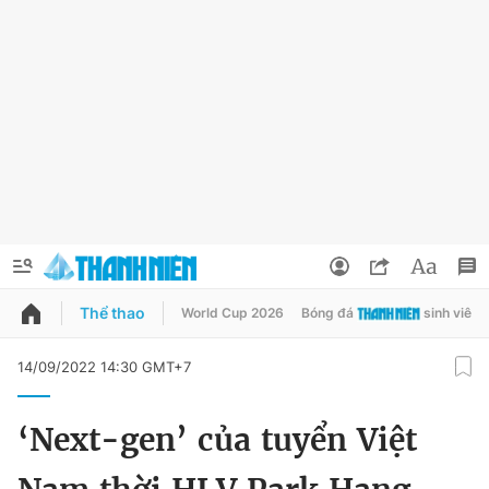
Thể thao
World Cup 2026
Bóng đá
sinh viên
QUẢNG CÁO
ĐẶT BÁO
14/09/2022 14:30 GMT+7
Thông tin tài khoản
‘Next-gen’ của tuyển Việt
Đổi mật khẩu
Chuyên mục
Tin đã lưu