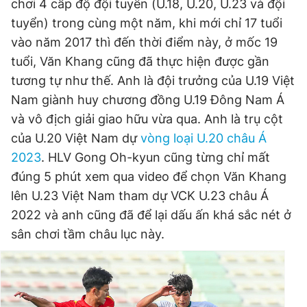
chơi 4 cấp độ đội tuyển (U.18, U.20, U.23 và đội
tuyển) trong cùng một năm, khi mới chỉ 17 tuổi
vào năm 2017 thì đến thời điểm này, ở mốc 19
tuổi, Văn Khang cũng đã thực hiện được gần
tương tự như thế. Anh là đội trưởng của U.19 Việt
Nam giành huy chương đồng U.19 Đông Nam Á
và vô địch giải giao hữu vừa qua. Anh là trụ cột
của U.20 Việt Nam dự
vòng loại U.20 châu Á
2023
. HLV Gong Oh-kyun cũng từng chỉ mất
đúng 5 phút xem qua video để chọn Văn Khang
lên U.23 Việt Nam tham dự VCK U.23 châu Á
2022 và anh cũng đã để lại dấu ấn khá sắc nét ở
sân chơi tầm châu lục này.