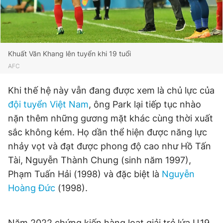
Giấy phép xuất bản số 110/GP - BTTTT cấp ngày 24.3.2020
© 2003-2026 Bản quyền thuộc về Báo Thanh Niên. Cấm sao
chép dưới mọi hình thức nếu không có sự chấp thuận bằng văn
bản. Phát triển bởi ePi Technologies, JSC.
Khuất Văn Khang lên tuyển khi 19 tuổi
AFC
Khi thế hệ này vẫn đang được xem là chủ lực của
đội tuyển Việt Nam
, ông Park lại tiếp tục nhào
nặn thêm những gương mặt khác cùng thời xuất
sắc không kém. Họ dần thể hiện được năng lực
nhảy vọt và đạt được phong độ cao như Hồ Tấn
Tài, Nguyễn Thành Chung (sinh năm 1997),
Phạm Tuấn Hải (1998) và đặc biệt là
Nguyễn
Hoàng Đức
(1998).
Năm 2022 chứng kiến hàng loạt giải trẻ lứa U.19,