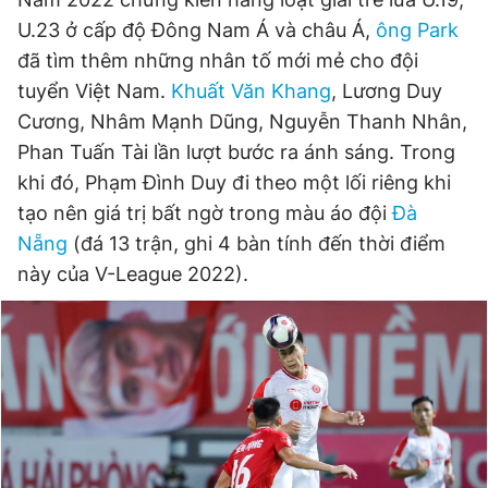
U.23 ở cấp độ Đông Nam Á và châu Á,
ông Park
đã tìm thêm những nhân tố mới mẻ cho đội
tuyển Việt Nam.
Khuất Văn Khang
, Lương Duy
Cương, Nhâm Mạnh Dũng, Nguyễn Thanh Nhân,
Phan Tuấn Tài lần lượt bước ra ánh sáng. Trong
khi đó, Phạm Đình Duy đi theo một lối riêng khi
tạo nên giá trị bất ngờ trong màu áo đội
Đà
Nẵng
(đá 13 trận, ghi 4 bàn tính đến thời điểm
này của V-League 2022).