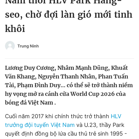
Nam thời HLV Park Hang-
Chuyên mục khác
seo, chờ đợi làn gió mới tinh
Tin đã xem
Chào ngày mới
Tin 24h
khôi
Đăng xuất
Tin thị trường
Tin 360
Trung Ninh
Video
Magazine
Lương Duy Cương, Nhâm Mạnh Dũng, Khuất
Văn Khang, Nguyễn Thanh Nhân, Phan Tuấn
Sản phẩm khác
Tài, Phạm Đình Duy… có thể sẽ trở thành niềm
hy vọng mở ra cánh cửa World Cup 2026 của
Tiện ích
Bạn cần biết
bóng đá Việt Nam .
Thông tin tòa soạn
Liên hệ quảng cáo
Cuối năm 2017 khi chính thức trở thành
HLV
trưởng đội tuyển Việt Nam
và U.23, thầy Park
quyết định đồng bộ lứa cầu thủ trẻ sinh 1995 -