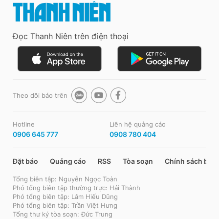
Đọc Thanh Niên trên điện thoại
Theo dõi báo trên
Hotline
Liên hệ quảng cáo
0906 645 777
0908 780 404
Đặt báo
Quảng cáo
RSS
Tòa soạn
Chính sách bảo
Tổng biên tập: Nguyễn Ngọc Toàn
Phó tổng biên tập thường trực: Hải Thành
Phó tổng biên tập: Lâm Hiếu Dũng
Phó tổng biên tập: Trần Việt Hưng
Tổng thư ký tòa soạn: Đức Trung