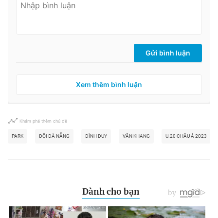
Gửi bình luận
Xem thêm bình luận
Khám phá thêm chủ đề
PARK
ĐỘI ĐÀ NẴNG
ĐÌNH DUY
VĂN KHANG
U.20 CHÂU Á 2023