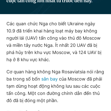
cuộc tấn công lớn nhất từ trước đến nay.
Đọc Thanh Niên trên điện thoại
Các quan chức Nga cho biết Ukraine ngày
10.9 đã triển khai hàng loạt máy bay không
người lái (UAV) tấn công vào thủ đô Moscow
và miền tây nước Nga. Ít nhất 20 UAV đã bị
Theo dõi báo trên
phá hủy trên khu vực Moscow, và 124 UAV bị
hạ ở 8 khu vực khác.
Hotline
Liên hệ quảng cáo
0906 645 777
0908 780 404
Cơ quan hàng không Nga Rosaviatsia nói rằng
ba trong số bốn
sân bay
của Moscow đã phải
Đặt báo
Quảng cáo
RSS
Tòa soạn
Chính sách bảo
tạm dừng hoạt động không lưu sau các cuộc
Tổng biên tập: Nguyễn Ngọc Toàn
tấn công. Một con đường chính dẫn đến thủ
Phó tổng biên tập thường trực: Hải Thành
Phó tổng biên tập: Lâm Hiếu Dũng
đô đã bị đóng một phần.
Phó tổng biên tập: Trần Việt Hưng
Tổng thư ký tòa soạn: Đức Trung