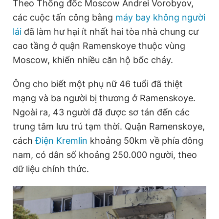
Theo Thống đốc Moscow Andrei Vorobyov,
Giấy phép xuất bản số 110/GP - BTTTT cấp ngày 24.3.2020
các cuộc tấn công bằng
máy bay không người
© 2003-2026 Bản quyền thuộc về Báo Thanh Niên. Cấm sao
chép dưới mọi hình thức nếu không có sự chấp thuận bằng văn
lái
đã làm hư hại ít nhất hai tòa nhà chung cư
bản. Phát triển bởi ePi Technologies, JSC.
cao tầng ở quận Ramenskoye thuộc vùng
Moscow, khiến nhiều căn hộ bốc cháy.
Ông cho biết một phụ nữ 46 tuổi đã thiệt
mạng và ba người bị thương ở Ramenskoye.
Ngoài ra, 43 người đã được sơ tán đến các
trung tâm lưu trú tạm thời. Quận Ramenskoye,
cách
Điện Kremlin
khoảng 50km về phía đông
nam, có dân số khoảng 250.000 người, theo
dữ liệu chính thức.