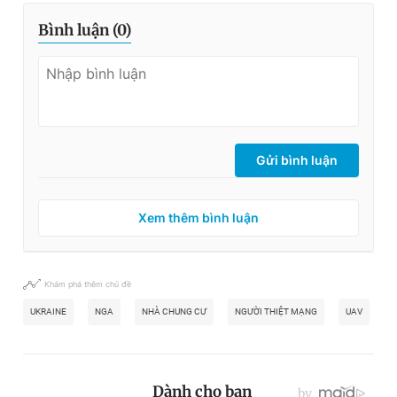
Bình luận (
0
)
Gửi bình luận
Xem thêm bình luận
Khám phá thêm chủ đề
UKRAINE
NGA
NHÀ CHUNG CƯ
NGƯỜI THIỆT MẠNG
UAV
U