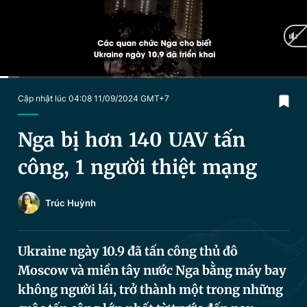
Chuyên mục khác
Tin đã xem
Chào ngày mới
Tin 24h
Đăng xuất
Tin thị trường
Tin 360
Current
0:04
/
Duration
2:23
Cập nhật lúc 04:08 11/09/2024 GMT+7
Time
Video
Magazine
Nga bị hơn 140 UAV tấn
công, 1 người thiệt mạng
Sản phẩm khác
Trúc Huỳnh
Tiện ích
Bạn cần biết
Ukraine ngày 10.9 đã tấn công thủ đô
Thông tin tòa soạn
Liên hệ quảng cáo
Moscow và miền tây nước Nga bằng máy bay
không người lái, trở thành một trong những