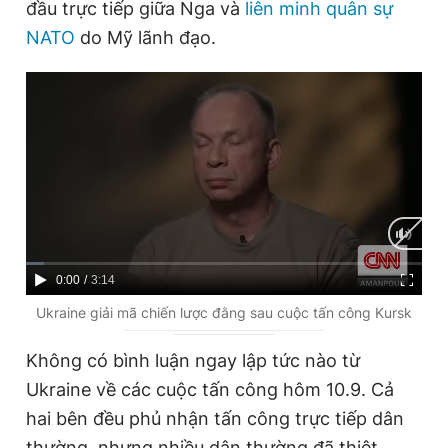
đầu trực tiếp giữa Nga và
liên minh quân sự
NATO
do Mỹ lãnh đạo.
C
0:00
/
D
3:14
u
u
Ukraine giải mã chiến lược đằng sau cuộc tấn công Kursk
r
r
Không có bình luận ngay lập tức nào từ
r
a
Ukraine về các cuộc tấn công hôm 10.9. Cả
e
t
hai bên đều phủ nhận tấn công trực tiếp dân
n
i
thường, nhưng nhiều dân thường đã thiệt