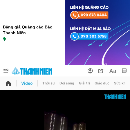
Bảng giá Quảng cáo Báo
Thanh Niên
Video
Thời sự
Đời sống
Giải trí
Giáo dục
Sức khỏe
QUẢNG CÁO
ĐẶT BÁO
Thông tin tài khoản
Đổi mật khẩu
Chuyên mục
Tin đã lưu