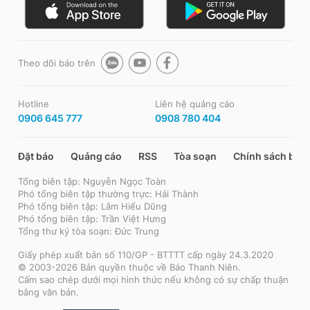
Theo dõi báo trên
Hotline
Liên hệ quảng cáo
0906 645 777
0908 780 404
Đặt báo
Quảng cáo
RSS
Tòa soạn
Chính sách bảo
Tổng biên tập: Nguyễn Ngọc Toàn
Phó tổng biên tập thường trực: Hải Thành
Phó tổng biên tập: Lâm Hiếu Dũng
Phó tổng biên tập: Trần Việt Hưng
Tổng thư ký tòa soạn: Đức Trung
Giấy phép xuất bản số 110/GP - BTTTT cấp ngày 24.3.2020
© 2003-2026 Bản quyền thuộc về Báo Thanh Niên.
Cấm sao chép dưới mọi hình thức nếu không có sự chấp thuận
bằng văn bản.