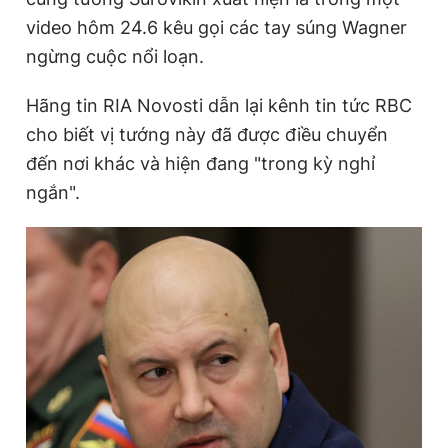
Giấy phép xuất bản số 110/GP - BTTTT cấp ngày 24.3.2020
video hôm 24.6 kêu gọi các tay súng Wagner
© 2003-2026 Bản quyền thuộc về Báo Thanh Niên. Cấm sao
ngừng cuộc nổi loạn.
chép dưới mọi hình thức nếu không có sự chấp thuận bằng văn
bản. Phát triển bởi ePi Technologies, JSC.
Hãng tin RIA Novosti dẫn lại kênh tin tức RBC
cho biết vị tướng này đã được điều chuyển
đến nơi khác và hiện đang "trong kỳ nghỉ
ngắn".