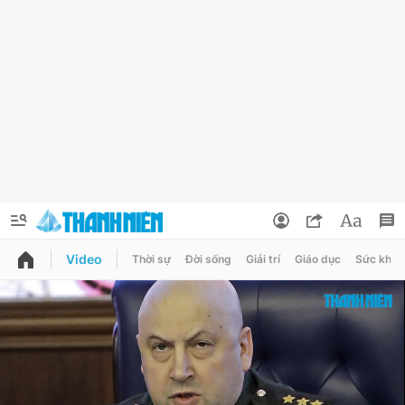
Video
Thời sự
Đời sống
Giải trí
Giáo dục
Sức khỏe
QUẢNG CÁO
ĐẶT BÁO
Thông tin tài khoản
Đổi mật khẩu
Chuyên mục
Tin đã lưu