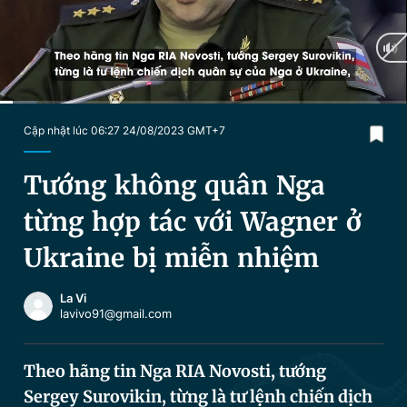
Chuyên mục khác
Tin đã xem
Chào ngày mới
Tin 24h
Đăng xuất
Tin thị trường
Tin 360
Current
0:03
/
Duration
1:28
Cập nhật lúc 06:27 24/08/2023 GMT+7
Time
Video
Magazine
Tướng không quân Nga
từng hợp tác với Wagner ở
Sản phẩm khác
Ukraine bị miễn nhiệm
Tiện ích
Bạn cần biết
La Vi
lavivo91@gmail.com
Thông tin tòa soạn
Liên hệ quảng cáo
Theo hãng tin Nga RIA Novosti, tướng
Sergey Surovikin, từng là tư lệnh chiến dịch