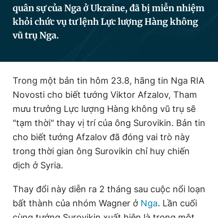
quân sự của Nga ở Ukraine, đã bị miễn nhiệm
khỏi chức vụ tư lệnh Lực lượng Hàng không
vũ trụ Nga.
Đọc Thanh Niên trên điện thoại
Trong một bản tin hôm 23.8, hãng tin Nga RIA
Theo dõi báo trên
Novosti cho biết tướng Viktor Afzalov, Tham
mưu trưởng Lực lượng Hàng không vũ trụ sẽ
Hotline
Liên hệ quảng cáo
"tạm thời" thay vị trí của ông Surovikin. Bản tin
0906 645 777
0908 780 404
cho biết tướng Afzalov đã đóng vai trò này
trong thời gian ông Surovikin chỉ huy chiến
Đặt báo
Quảng cáo
RSS
Tòa soạn
Chính sách bảo
dịch ở Syria.
Tổng biên tập: Nguyễn Ngọc Toàn
Phó tổng biên tập thường trực: Hải Thành
Thay đổi này diễn ra 2 tháng sau cuộc nổi loạn
Phó tổng biên tập: Lâm Hiếu Dũng
bất thành của nhóm Wagner ở
Nga
. Lần cuối
Phó tổng biên tập: Trần Việt Hưng
Tổng thư ký tòa soạn: Đức Trung
cùng tướng Surovikin xuất hiện là trong một