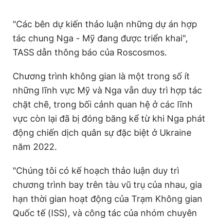
Giấy phép xuất bản số 110/GP - BTTTT cấp ngày 24.3.2020
© 2003-2026 Bản quyền thuộc về Báo Thanh Niên. Cấm sao
"Các bên dự kiến thảo luận những dự án hợp
chép dưới mọi hình thức nếu không có sự chấp thuận bằng văn
bản. Phát triển bởi ePi Technologies, JSC.
tác chung Nga - Mỹ đang được triển khai",
TASS dẫn thông báo của Roscosmos.
Chương trình không gian là một trong số ít
những lĩnh vực Mỹ và Nga vẫn duy trì hợp tác
chặt chẽ, trong bối cảnh quan hệ ở các lĩnh
vực còn lại đã bị đóng băng kể từ khi Nga phát
động chiến dịch quân sự đặc biệt ở Ukraine
năm 2022.
"Chúng tôi có kế hoạch thảo luận duy trì
chương trình bay trên tàu vũ trụ của nhau, gia
hạn thời gian hoạt động của Trạm Không gian
Quốc tế (ISS), và công tác của nhóm chuyên