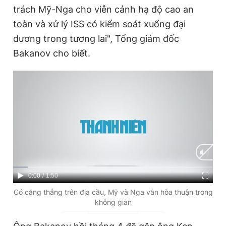
trách Mỹ-Nga cho viễn cảnh hạ độ cao an
toàn và xử lý ISS có kiểm soát xuống đại
dương trong tương lai", Tổng giám đốc
Bakanov cho biết.
C
0:00
/
D
1:50
u
u
Có căng thẳng trên địa cầu, Mỹ và Nga vẫn hòa thuận trong
không gian
r
r
r
a