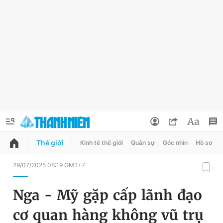
Thế giới
Kinh tế thế giới
Quân sự
Góc nhìn
Hồ sơ
QUẢNG CÁO
ĐẶT BÁO
29/07/2025 08:19 GMT+7
Thông tin tài khoản
Nga - Mỹ gặp cấp lãnh đạo
Đổi mật khẩu
Chuyên mục
cơ quan hàng không vũ trụ
Tin đã lưu