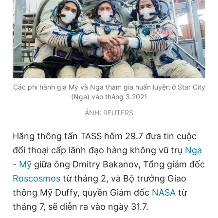
Đọc Thanh Niên trên điện thoại
Các phi hành gia Mỹ và Nga tham gia huấn luyện ở Star City
Theo dõi báo trên
(Nga) vào tháng 3.2021
ẢNH: REUTERS
Hotline
Liên hệ quảng cáo
0906 645 777
0908 780 404
Hãng thông tấn TASS hôm 29.7 đưa tin cuộc
đối thoại cấp lãnh đạo hàng không vũ trụ
Nga
Đặt báo
Quảng cáo
RSS
Tòa soạn
Chính sách bảo
- Mỹ
giữa ông Dmitry Bakanov, Tổng giám đốc
Tổng biên tập: Nguyễn Ngọc Toàn
Roscosmos
từ tháng 2, và Bộ trưởng Giao
Phó tổng biên tập thường trực: Hải Thành
thông Mỹ Duffy, quyền Giám đốc
NASA
từ
Phó tổng biên tập: Lâm Hiếu Dũng
Phó tổng biên tập: Trần Việt Hưng
tháng 7, sẽ diễn ra vào ngày 31.7.
Tổng thư ký tòa soạn: Đức Trung