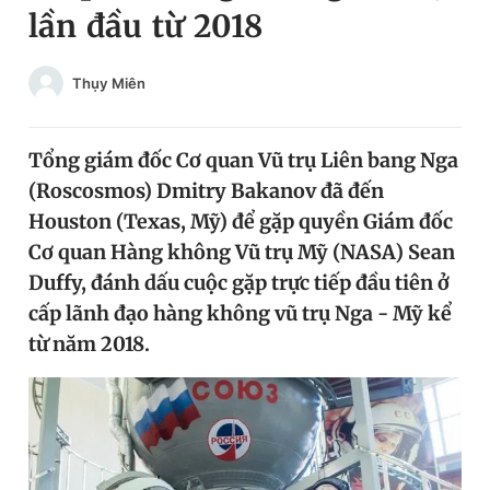
lần đầu từ 2018
Chuyên mục khác
Tin đã xem
Chào ngày mới
Tin 24h
Thụy Miên
Đăng xuất
Tin thị trường
Tin 360
Tổng giám đốc Cơ quan Vũ trụ Liên bang Nga
(Roscosmos) Dmitry Bakanov đã đến
Video
Magazine
Houston (Texas, Mỹ) để gặp quyền Giám đốc
Cơ quan Hàng không Vũ trụ Mỹ (NASA) Sean
Duffy, đánh dấu cuộc gặp trực tiếp đầu tiên ở
Sản phẩm khác
cấp lãnh đạo hàng không vũ trụ Nga - Mỹ kể
Tiện ích
Bạn cần biết
từ năm 2018.
Thông tin tòa soạn
Liên hệ quảng cáo