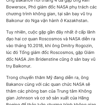
Ông Bakanov hồi tháng 4 đã gặp ông Ken
e
t
Bowersox, Phó giám đốc NASA phụ trách các
n
i
chương trình không gian, tại sân bay vũ trụ
t
o
Baikonur do Nga vận hành ở Kazakhstan.
T
n
Tuy nhiên, cuộc gặp gần đây nhất ở cấp lãnh
i
đạo hai cơ quan Roscosmos và NASA diễn ra
m
vào tháng 10.2018, khi ông Dmitry Rogozin,
e
lúc đó Tổng giám đốc Roscosmos, gặp Giám
đốc NASA Jim Bridenstine cũng ở sân bay vũ
trụ Baikonur.
Trong chuyến thăm Mỹ đang diễn ra, ông
Bakanov cùng với các quan chức NASA sẽ
thăm các phòng ban của Trung tâm Không
gian Johnson và cơ sở sản xuất của Hãng
Boeing để thảo luận chương trình không gian