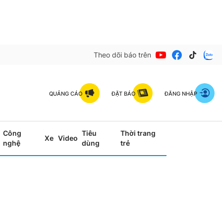
Theo dõi báo trên
QUẢNG CÁO
ĐẶT BÁO
ĐĂNG NHẬP
Công
Tiêu
Thời trang
Xe
Video
nghệ
dùng
trẻ