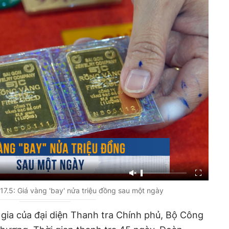
7.5: Giá vàng 'bay' nửa triệu đồng sau một ngày
gia của đại diện Thanh tra Chính phủ, Bộ Công