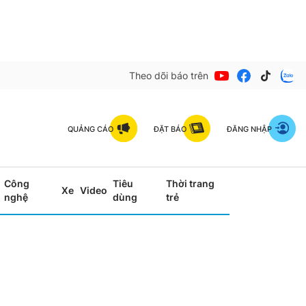
Theo dõi báo trên
QUẢNG CÁO
ĐẶT BÁO
ĐĂNG NHẬP
Công
Tiêu
Thời trang
Xe
Video
nghệ
dùng
trẻ