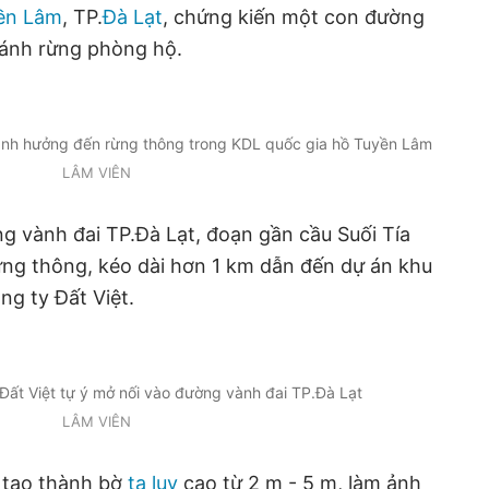
yền Lâm
, TP.
Đà Lạt
, chứng kiến một con đường
ánh rừng phòng hộ.
ảnh hưởng đến rừng thông trong KDL quốc gia hồ Tuyền Lâm
LÂM VIÊN
g vành đai TP.Đà Lạt, đoạn gần cầu Suối Tía
 rừng thông, kéo dài hơn 1 km dẫn đến dự án khu
g ty Đất Việt.
ất Việt tự ý mở nối vào đường vành đai TP.Đà Lạt
LÂM VIÊN
 tạo thành bờ
ta luy
cao từ 2 m - 5 m, làm ảnh