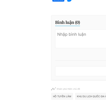
Bình luận (
0
)
Khám phá thêm chủ đề
HỒ TUYỀN LÂM
KHU DU LỊCH QUỐC GIA