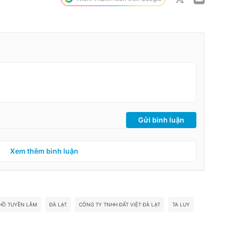
Gửi bình luận
Xem thêm bình luận
 HỒ TUYỀN LÂM
ĐÀ LẠT
CÔNG TY TNHH ĐẤT VIỆT ĐÀ LẠT
TA LUY