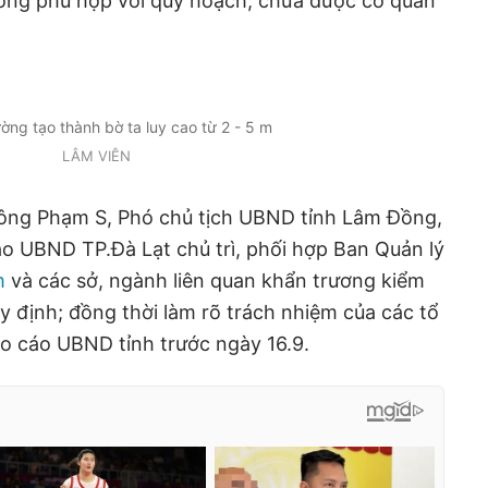
không phù hợp với quy hoạch, chưa được cơ quan
.
ờng tạo thành bờ ta luy cao từ 2 - 5 m
LÂM VIÊN
, ông Phạm S, Phó chủ tịch UBND tỉnh Lâm Đồng,
ao UBND TP.Đà Lạt chủ trì, phối hợp Ban Quản lý
m
và các sở, ngành liên quan khẩn trương kiểm
y định; đồng thời làm rõ trách nhiệm của các tổ
áo cáo UBND tỉnh trước ngày 16.9.