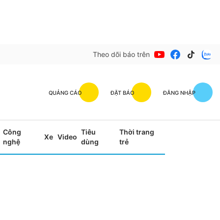
Theo dõi báo trên
QUẢNG CÁO
ĐẶT BÁO
ĐĂNG NHẬP
Công
Tiêu
Thời trang
Xe
Video
nghệ
dùng
trẻ