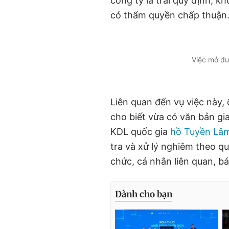
công ty là trái quy định, 
có thẩm quyền chấp thuận
Việc mở đư
Liên quan đến vụ việc này
cho biết vừa có văn bản gi
KDL quốc gia
hồ Tuyền Lâ
tra và xử lý nghiêm theo qu
chức, cá nhân liên quan, b