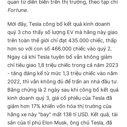
quan từ diễn biến trên thị trường, theo tạp chí
Giấy phép xuất bản số 110/GP - BTTTT cấp ngày 24.3.2020
Fortune
.
© 2003-2026 Bản quyền thuộc về Báo Thanh Niên. Cấm sao
chép dưới mọi hình thức nếu không có sự chấp thuận bằng văn
bản. Phát triển bởi ePi Technologies, JSC.
Mới đây, Tesla công bố kết quả kinh doanh
quý 3 cho thấy số lượng EV mà hãng này giao
trên toàn thế giới chỉ đạt 435.000 chiếc, thấp
hơn so với con số 466.000 chiếc vào quý 2.
Ngay cả khi Tesla tuyên bố vẫn không giảm
chỉ tiêu giao 1,8 triệu chiếc trong cả năm 2023
- tăng đáng kể từ mức 1,3 triệu chiếc vào năm
2022, thì vẫn không đủ để trấn an nhà đầu tư.
Bằng chứng là 2 ngày sau khi công bố kết quả
kinh doanh quý 3, giá cổ phiếu của Tesla đã
giảm hơn 17% khiến vốn hóa thị trường của
hãng xe này "bay" mất 138 tỉ USD. Kết quả, tài
sản của tỉ phú Elon Musk, ông chủ Tesla, đã