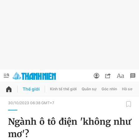
Thế giới
Kinh tế thế giới
Quân sự
Góc nhìn
Hồ sơ
QUẢNG CÁO
ĐẶT BÁO
30/10/2023 06:38 GMT+7
Thông tin tài khoản
Ngành ô tô điện 'không như
Đổi mật khẩu
Chuyên mục
mơ'?
Tin đã lưu