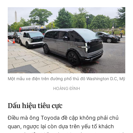
Đọc Thanh Niên trên điện thoại
Theo dõi báo trên
Hotline
Liên hệ quảng cáo
Một mẫu xe điện trên đường phố thủ đô Washington D.C, Mỹ
0906 645 777
0908 780 404
HOÀNG ĐÌNH
Đặt báo
Quảng cáo
RSS
Tòa soạn
Chính sách bảo
Dấu hiệu tiêu cực
Tổng biên tập: Nguyễn Ngọc Toàn
Phó tổng biên tập thường trực: Hải Thành
Điều mà ông Toyoda đề cập không phải chủ
Phó tổng biên tập: Lâm Hiếu Dũng
Phó tổng biên tập: Trần Việt Hưng
quan, ngược lại còn dựa trên yếu tố khách
Tổng thư ký tòa soạn: Đức Trung