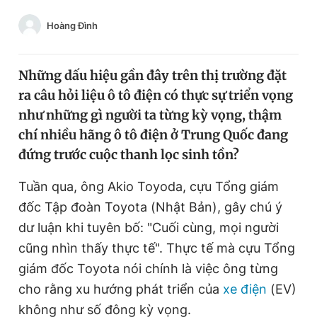
Chuyên mục khác
Hoàng Đình
Tin đã xem
Chào ngày mới
Tin 24h
Đăng xuất
Những dấu hiệu gần đây trên thị trường đặt
Tin thị trường
Tin 360
ra câu hỏi liệu ô tô điện có thực sự triển vọng
như những gì người ta từng kỳ vọng, thậm
chí nhiều hãng ô tô điện ở Trung Quốc đang
Video
Magazine
đứng trước cuộc thanh lọc sinh tồn?
Tuần qua, ông Akio Toyoda, cựu Tổng giám
Sản phẩm khác
đốc Tập đoàn Toyota (Nhật Bản), gây chú ý
Tiện ích
Bạn cần biết
dư luận khi tuyên bố: "Cuối cùng, mọi người
cũng nhìn thấy thực tế". Thực tế mà cựu Tổng
Thông tin tòa soạn
Liên hệ quảng cáo
giám đốc Toyota nói chính là việc ông từng
cho rằng xu hướng phát triển của
xe điện
(EV)
không như số đông kỳ vọng.