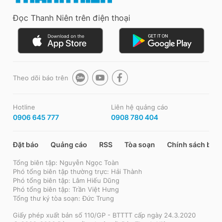
Đọc Thanh Niên trên điện thoại
Theo dõi báo trên
Hotline
Liên hệ quảng cáo
0906 645 777
0908 780 404
Đặt báo
Quảng cáo
RSS
Tòa soạn
Chính sách bảo
Tổng biên tập: Nguyễn Ngọc Toàn
Phó tổng biên tập thường trực: Hải Thành
Phó tổng biên tập: Lâm Hiếu Dũng
Phó tổng biên tập: Trần Việt Hưng
Tổng thư ký tòa soạn: Đức Trung
Giấy phép xuất bản số 110/GP - BTTTT cấp ngày 24.3.2020