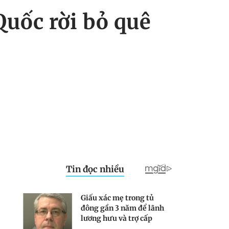
uốc rời bỏ quê