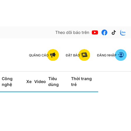
Theo dõi báo trên
QUẢNG CÁO
ĐẶT BÁO
ĐĂNG NHẬP
Công
Tiêu
Thời trang
Xe
Video
nghệ
dùng
trẻ