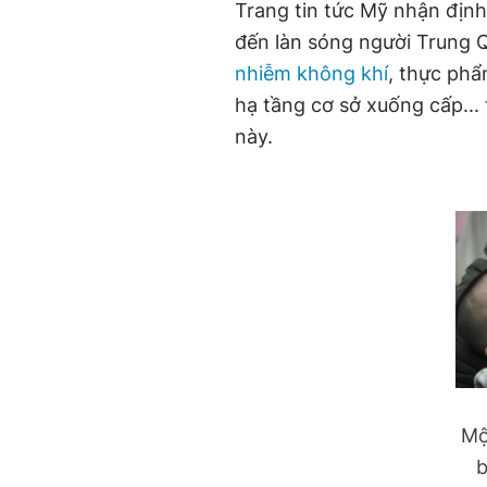
Trang tin tức Mỹ nhận định
đến làn sóng người Trung Q
nhiễm không khí
, thực phẩ
hạ tầng cơ sở xuống cấp...
này.
Mộ
b