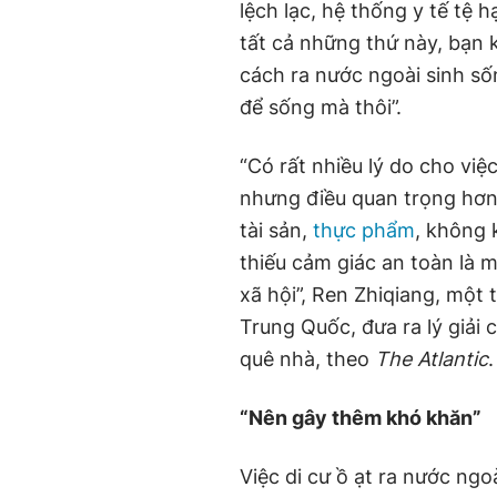
lệch lạc, hệ thống y tế tệ 
tất cả những thứ này, bạn 
cách ra nước ngoài sinh số
để sống mà thôi”.
“Có rất nhiều lý do cho việ
nhưng điều quan trọng hơn 
tài sản,
thực phẩm
, không 
thiếu cảm giác an toàn là 
xã hội”, Ren Zhiqiang, một 
Trung Quốc, đưa ra lý giải
quê nhà, theo
The Atlantic
.
“Nên gây thêm khó khăn”
Việc di cư ồ ạt ra nước ng