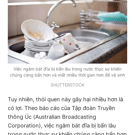
Giấy phép xuất bản số 110/GP - BTTTT cấp ngày 24.3.2020
© 2003-2026 Bản quyền thuộc về Báo Thanh Niên. Cấm sao
chép dưới mọi hình thức nếu không có sự chấp thuận bằng văn
bản. Phát triển bởi ePi Technologies, JSC.
Việc ngâm bát đĩa bị bẩn lâu trong nước thực sự khiến
chúng càng bẩn hơn và mất nhiều thời gian hơn để vệ sinh
SHUTTERSTOCK
Tuy nhiên, thói quen này gây hại nhiều hơn là
có lợi. Theo báo cáo của Tập đoàn Truyền
thông Úc (Australian Broadcasting
Corporation), việc ngâm bát đĩa bị bẩn lâu
trong nước thực sự khiến chúng càng bẩn hơn