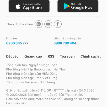
Theo dõi báo trên
Hotline
Liên hệ quảng cáo
0906 645 777
0908 780 404
Đặt báo
Quảng cáo
RSS
Tòa soạn
Chính sách bảo
Tổng biên tập: Nguyễn Ngọc Toàn
Phó tổng biên tập thường trực: Hải Thành
Phó tổng biên tập: Lâm Hiếu Dũng
Phó tổng biên tập: Trần Việt Hưng
Tổng thư ký tòa soạn: Đức Trung
Giấy phép xuất bản số 110/GP - BTTTT cấp ngày 24.3.2020
© 2003-2026 Bản quyền thuộc về Báo Thanh Niên.
Cấm sao chép dưới mọi hình thức nếu không có sự chấp thuận
bằng văn bản.