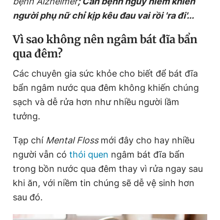
bệnh Alzheimer
; Căn bệnh nguy hiểm khiến
người phụ nữ chỉ kịp kêu đau vai rồi 'ra đi'...
Đọc Thanh Niên trên điện thoại
Vì sao không nên ngâm bát đĩa bẩn
qua đêm?
Các chuyên gia sức khỏe cho biết để bát đĩa
bẩn ngâm nước qua đêm không khiến chúng
Theo dõi báo trên
sạch và dễ rửa hơn như nhiều người lầm
tưởng.
Hotline
Liên hệ quảng cáo
0906 645 777
0908 780 404
Tạp chí
Mental Floss
mới đây cho hay nhiều
người vẫn có
thói quen
ngâm bát đĩa bẩn
Đặt báo
Quảng cáo
RSS
Tòa soạn
Chính sách bảo
trong bồn nước qua đêm thay vì rửa ngay sau
Tổng biên tập: Nguyễn Ngọc Toàn
khi ăn, với niềm tin chúng sẽ dễ vệ sinh hơn
Phó tổng biên tập thường trực: Hải Thành
Phó tổng biên tập: Lâm Hiếu Dũng
sau đó.
Phó tổng biên tập: Trần Việt Hưng
Tổng thư ký tòa soạn: Đức Trung