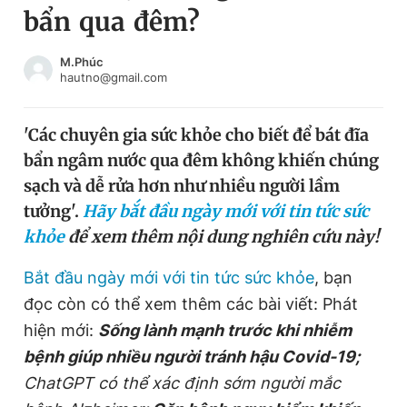
bẩn qua đêm?
Chuyên mục khác
Tin đã xem
Chào ngày mới
Tin 24h
M.Phúc
hautno@gmail.com
Đăng xuất
Tin thị trường
Tin 360
'Các chuyên gia sức khỏe cho biết để bát đĩa
bẩn ngâm nước qua đêm không khiến chúng
Video
Magazine
sạch và dễ rửa hơn như nhiều người lầm
tưởng'.
Hãy bắt đầu ngày mới với tin tức sức
khỏe
để xem thêm nội dung nghiên cứu này!
Sản phẩm khác
Tiện ích
Bắt đầu ngày mới với tin tức sức khỏe
Bạn cần biết
, bạn
đọc còn có thể xem thêm các bài viết: Phát
hiện mới:
Sống lành mạnh trước khi nhiễm
Thông tin tòa soạn
Liên hệ quảng cáo
bệnh giúp nhiều người tránh hậu Covid-19;
ChatGPT có thể xác định sớm người mắc