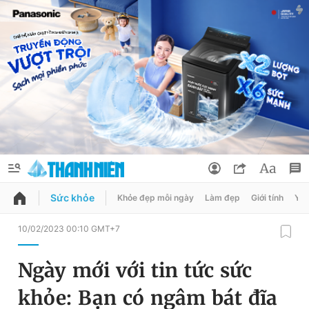
Sức khỏe
Khỏe đẹp mỗi ngày
Làm đẹp
Giới tính
Y t
QUẢNG CÁO
ĐẶT BÁO
10/02/2023 00:10 GMT+7
Thông tin tài khoản
Ngày mới với tin tức sức
Đổi mật khẩu
Chuyên mục
khỏe: Bạn có ngâm bát đĩa
Tin đã lưu